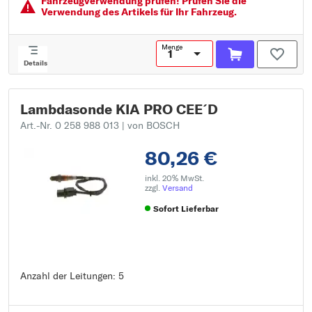
Fahrzeugver­wendung prüfen! Prüfen Sie die
Verwendung des Artikels für Ihr Fahrzeug.
Menge
Details
Lambdasonde KIA PRO CEE´D
Art.-Nr. 0 258 988 013
| von BOSCH
80,26 €
inkl. 20% MwSt.
zzgl.
Versand
Sofort Lieferbar
Anzahl der Leitungen: 5
Anzahl der Leitungen: 5