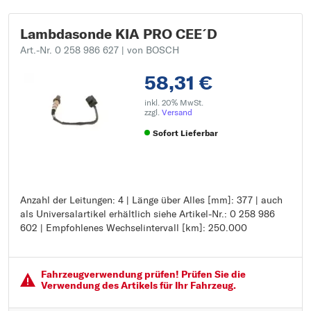
Lambdasonde KIA PRO CEE´D
Art.-Nr. 0 258 986 627
| von BOSCH
58,31 €
inkl. 20% MwSt.
zzgl.
Versand
Sofort Lieferbar
Anzahl der Leitungen: 4 | Länge über Alles [mm]: 377 | auch
Anzahl der Leitungen: 4
als Universalartikel erhältlich siehe Artikel-Nr.: 0 258 986
Länge über Alles [mm]: 377
602 | Empfohlenes Wechselintervall [km]: 250.000
auch als Universalartikel erhältlich siehe Artikel-Nr.: 0 258
986 602
Empfohlenes Wechselintervall [km]: 250.000
Fahrzeugver­wendung prüfen! Prüfen Sie die
Verwendung des Artikels für Ihr Fahrzeug.