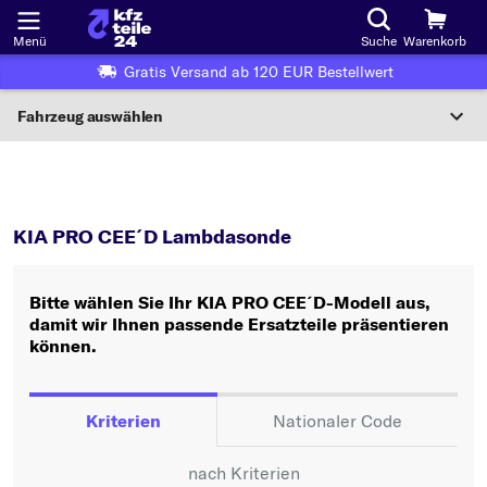
Menü
Suche
Warenkorb
Gratis Versand ab 120 EUR Bestellwert
Fahrzeug auswählen
Nationaler Code
PRO CEE´D
Lambdasonde
Wo finde ich die?
KIA PRO CEE´D Lambdasonde
Fahrzeug auswählen
Bitte wählen Sie Ihr KIA PRO CEE´D-Modell aus,
Oder
damit wir Ihnen passende Ersatzteile präsentieren
können.
Oder Fahrzeugauswahl nach Kriterien:
Hersteller wählen
Kriterien
Nationaler Code
Modell wählen
nach Kriterien