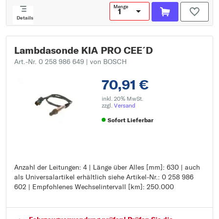
Menge
Details
Lambdasonde KIA PRO CEE´D
Art.-Nr. 0 258 986 649
| von BOSCH
70,91 €
inkl. 20% MwSt.
zzgl.
Versand
Sofort Lieferbar
Anzahl der Leitungen: 4 | Länge über Alles [mm]: 630 | auch
Anzahl der Leitungen: 4
als Universalartikel erhältlich siehe Artikel-Nr.: 0 258 986
Länge über Alles [mm]: 630
602 | Empfohlenes Wechselintervall [km]: 250.000
auch als Universalartikel erhältlich siehe Artikel-Nr.: 0 258
986 602
Empfohlenes Wechselintervall [km]: 250.000