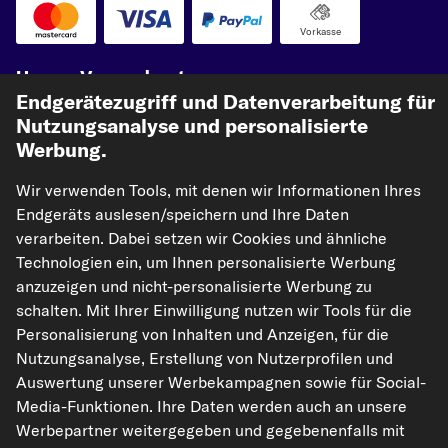
Vorkasse
Unsere Versandpartner
Endgerätezugriff und Datenverarbeitung für
Nutzungsanalyse und personalisierte
Werbung.
Wir verwenden Tools, mit denen wir Informationen Ihres
Endgeräts auslesen/speichern und Ihre Daten
verarbeiten. Dabei setzen wir Cookies und ähnliche
Technologien ein, um Ihnen personalisierte Werbung
kfzteile24.de
carpardoo.nl
carpardoo.fr
anzuzeigen und nicht-personalisierte Werbung zu
carpardoo.dk
schalten. Mit Ihrer Einwilligung nutzen wir Tools für die
Personalisierung von Inhalten und Anzeigen, für die
Nutzungsanalyse, Erstellung von Nutzerprofilen und
Auswertung unserer Werbekampagnen sowie für Social-
Die hier dargestellten Daten, insbesondere die gesamte Datenbank, dürfen
Media-Funktionen. Ihre Daten werden auch an unsere
nicht vervielfältigt werden. Die Vervielfältigung und Verbreitung der Daten und
Werbepartner weitergegeben und gegebenenfalls mit
der Datenbank ohne vorherige Einwilligung von TecAlliance und/oder die