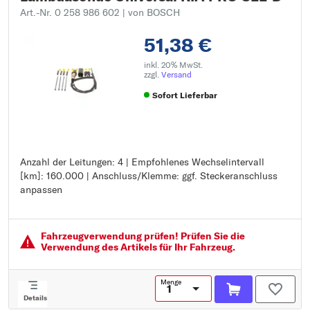
Art.-Nr. 0 258 986 602
| von BOSCH
51,38 €
inkl. 20% MwSt.
zzgl.
Versand
Sofort Lieferbar
Anzahl der Leitungen: 4 | Empfohlenes Wechselintervall
Anzahl der Leitungen: 4
[km]: 160.000 | Anschluss/Klemme: ggf. Steckeranschluss
Empfohlenes Wechselintervall [km]: 160.000
anpassen
Anschluss/Klemme: ggf. Steckeranschluss anpassen
Fahrzeugver­wendung prüfen! Prüfen Sie die
Verwendung des Artikels für Ihr Fahrzeug.
Menge
Details