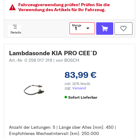
Fahrzeugver­wendung prüfen! Prüfen Sie die
Verwendung des Artikels für Ihr Fahrzeug.
Menge
Details
Lambdasonde KIA PRO CEE´D
Art.-Nr. 0 258 017 319
| von BOSCH
83,99 €
inkl. 20% MwSt.
zzgl.
Versand
Sofort Lieferbar
Anzahl der Leitungen: 5 | Länge über Alles [mm]: 450 |
Anzahl der Leitungen: 5
Empfohlenes Wechselintervall [km]: 250.000
Länge über Alles [mm]: 450