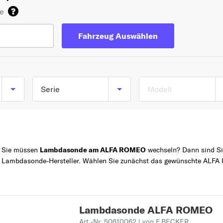
de
Fahrzeug Auswählen
Serie
Modell
TOP 5 SERIEN
147
156
Sie müssen
Lambdasonde am ALFA ROMEO
wechseln? Dann sind Sie
Z
GIULIETTA
Lambdasonde-Hersteller. Wählen Sie zunächst das gewünschte ALFA 
SPIDER
159
1
Lambdasonde ALFA ROMEO
145
Art.-Nr. 50610062
| von F.BECKER