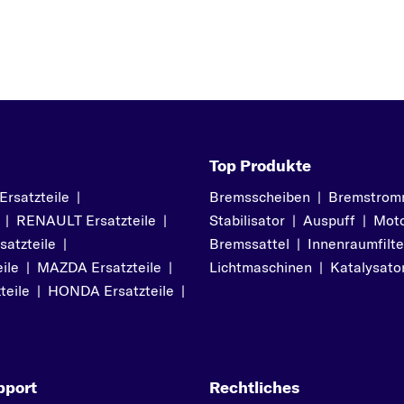
Top Produkte
satzteile
|
Bremsscheiben
|
Bremstrom
|
RENAULT Ersatzteile
|
Stabilisator
|
Auspuff
|
Moto
atzteile
|
Bremssattel
|
Innenraumfilte
ile
|
MAZDA Ersatzteile
|
Lichtmaschinen
|
Katalysato
teile
|
HONDA Ersatzteile
|
pport
Rechtliches