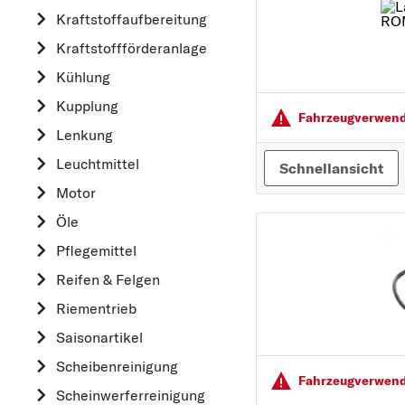
Kraftstoff­aufbereitung
AUDI
Kraftstoff­förderanlage
B
Kühlung
BMW
Kupplung
C
Fahrzeugver­wendu
CHEVROLET
Lenkung
CITROËN
Leuchtmittel
Schnellansicht
D
Motor
DACIA
Öle
DAIHATSU
Pflegemittel
F
Reifen & Felgen
FIAT
Riementrieb
FORD
Saisonartikel
H
Scheibenreinigung
HONDA
Fahrzeugver­wendu
Scheinwerferreinigung