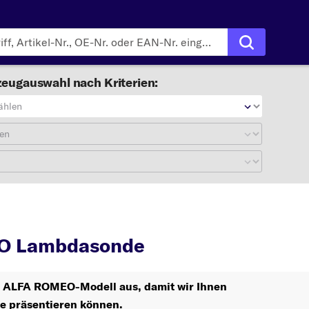
eugauswahl nach Kriterien:
ählen
en
MEO
Lambdasonde
O Lambdasonde
hr ALFA ROMEO-Modell aus, damit wir Ihnen
le präsentieren können.