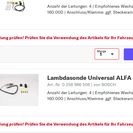
Anzahl der Leitungen: 4 | Empfohlenes Wechse
Anzahl der Leitungen: 4
160.000 | Anschluss/Klemme: ggf. Steckera
Empfohlenes Wechselintervall [km]: 160.000
Anschluss/Klemme: ggf. Steckeranschluss a
ng prüfen! Prüfen Sie die Verwendung des Artikels für Ihr Fahrzeu
Menge
Lambdasonde Universal ALF
Art.-Nr. 0 258 986 506
| von BOSCH
Anzahl der Leitungen: 4 | Empfohlenes Wechse
Anzahl der Leitungen: 4
160.000 | Anschluss/Klemme: ggf. Steckera
Empfohlenes Wechselintervall [km]: 160.000
Anschluss/Klemme: ggf. Steckeranschluss a
ng prüfen! Prüfen Sie die Verwendung des Artikels für Ihr Fahrzeu