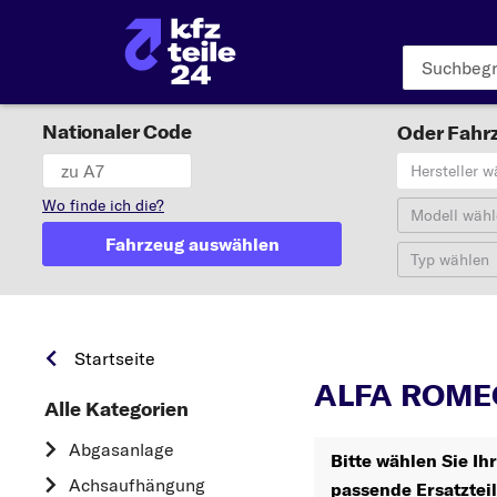
Nationaler Code
Oder Fahrz
Hersteller w
Wo finde ich die?
Modell wähl
Fahrzeug auswählen
Typ wählen
ALFA RO
Startseite
ALFA ROME
Alle Kategorien
Abgasanlage
Bitte wählen Sie I
Achsaufhängung
passende Ersatztei