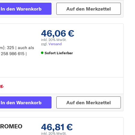
In den Warenkorb
Auf den Merkzettel
46,06 €
inkl. 20% MwSt.
zzgl.
Versand
m]: 325 | auch als
Sofort Lieferbar
0 258 986 615 |
ikel-Nr.: 0 258 986
Zur Detailseite
g.
In den Warenkorb
Auf den Merkzettel
46,81 €
A ROMEO
inkl. 20% MwSt.