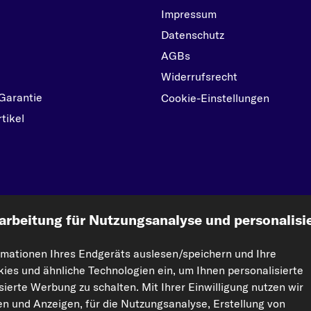
Impressum
Datenschutz
AGBs
Widerrufsrecht
Garantie
Cookie-Einstellungen
tikel
kfzteile24.de
arbeitung für Nutzungsanalyse und personalisi
rmationen Ihres Endgeräts auslesen/speichern und Ihre
ht vervielfältigt werden. Die Vervielfältigung und Verbreitung der Daten und der Da
kies und ähnliche Technologien ein, um Ihnen personalisierte
orisierte Nutzung von Inhalten stellt eine Verletzung des Urheberrechts dar und kann r
ierte Werbung zu schalten. Mit Ihrer Einwilligung nutzen wir
ten und Anzeigen, für die Nutzungsanalyse, Erstellung von