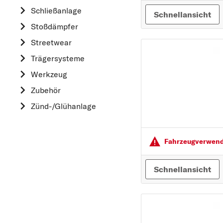
HYUNDAI
Schließanlage
Schnellansicht
K
Stoßdämpfer
KIA
Streetwear
L
Trägersysteme
LAND ROVER
Werkzeug
M
Zubehör
MAZDA
Zünd-/Glühanlage
MERCEDES-BEN
MINI
MITSUBISHI
Fahrzeugver­wendu
N
Schnellansicht
NISSAN
O
OPEL
P