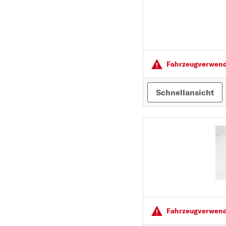
PEUGEOT
PORSCHE
R
RENAULT
Fahrzeugver­wendu
S
SEAT
Schnellansicht
SKODA
SMART
SUBARU
SUZUKI
T
TOYOTA
V
VOLVO
Fahrzeugver­wendu
VW