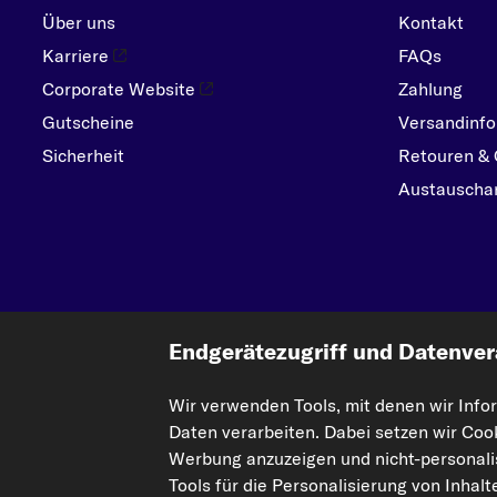
Über uns
Kontakt
Karriere
FAQs
Corporate Website
Zahlung
Gutscheine
Versandinfo
Sicherheit
Retouren & 
Austauschar
Endgerätezugriff und Datenver
Wir verwenden Tools, mit denen wir Info
Die hier dargestellten Daten, insbesondere die gesamte Datenbank, dürfen nic
Daten verarbeiten. Dabei setzen wir Coo
Einbeziehung Dritter in solche Aktivitäten ist streng verboten. Jegliche unaut
Werbung anzuzeigen und nicht-personalis
Tools für die Personalisierung von Inhal
Vertrag widerrufen