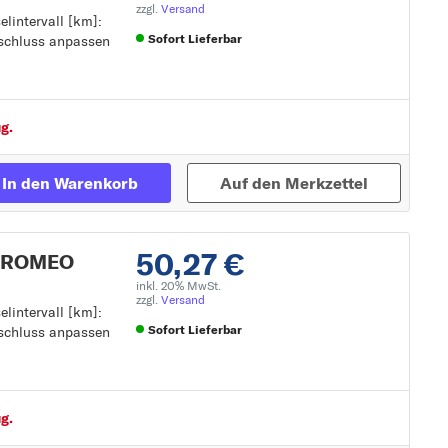
zzgl.
Versand
lintervall [km]:
Sofort Lieferbar
nschluss anpassen
npassen
Zur Detailseite
g.
In den Warenkorb
Auf den Merkzettel
50,27 €
A ROMEO
inkl. 20% MwSt.
zzgl.
Versand
lintervall [km]:
Sofort Lieferbar
nschluss anpassen
npassen
Zur Detailseite
g.