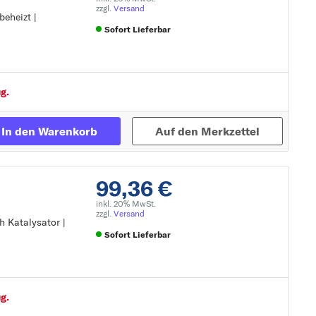
zzgl.
Versand
eheizt |
Sofort Lieferbar
Zur Detailseite
g.
In den Warenkorb
Auf den Merkzettel
99,36 €
inkl. 20% MwSt.
zzgl.
Versand
 Katalysator |
Sofort Lieferbar
Zur Detailseite
g.