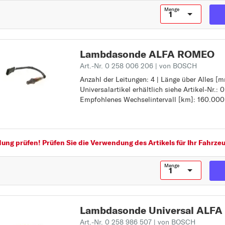
Menge
Lambdasonde ALFA ROMEO
Art.-Nr. 0 258 006 206
| von BOSCH
Anzahl der Leitungen: 4 | Länge über Alles [m
Anzahl der Leitungen: 4
Universalartikel erhältlich siehe Artikel-Nr.: 
Länge über Alles [mm]: 325
Empfohlenes Wechselintervall [km]: 160.000
auch als Universalartikel erhältlich siehe Art
Z
615
Empfohlenes Wechselintervall [km]: 160.000
ng prüfen! Prüfen Sie die Verwendung des Artikels für Ihr Fahrzeu
Menge
Lambdasonde Universal ALF
Art.-Nr. 0 258 986 507
| von BOSCH