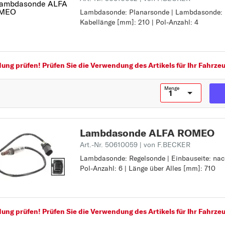
147
Lambdasonde: Planarsonde | Lambdasonde: b
Lambdasonde: Planarsonde
Kabellänge [mm]: 210 | Pol-Anzahl: 4
Lambdasonde: beheizt
156
Kabellänge [mm]: 210
Pol-Anzahl: 4
159
166
ng prüfen! Prüfen Sie die Verwendung des Artikels für Ihr Fahrzeu
G
GIULIETTA
Menge
GT
M
Lambdasonde ALFA ROMEO
MITO
Art.-Nr. 50610059
| von F.BECKER
S
Lambdasonde: Regelsonde | Einbauseite: nach
Lambdasonde: Regelsonde
SPIDER
Pol-Anzahl: 6 | Länge über Alles [mm]: 710
Einbauseite: nach Katalysator
Pol-Anzahl: 6
Länge über Alles [mm]: 710
ng prüfen! Prüfen Sie die Verwendung des Artikels für Ihr Fahrzeu