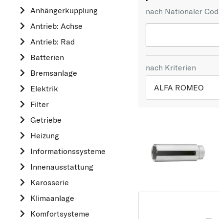
Anhängerkupplung
nach Nationaler Co
Antrieb: Achse
Antrieb: Rad
Batterien
nach Kriterien
Bremsanlage
ALFA ROMEO
Elektrik
Filter
TOP 5 HERSTELLER
Getriebe
VW
Heizung
OPEL
Informationssysteme
MERCEDES-BEN
Innenausstattung
FORD
Karosserie
AUDI
Klimaanlage
A
Komfortsysteme
ALFA ROMEO