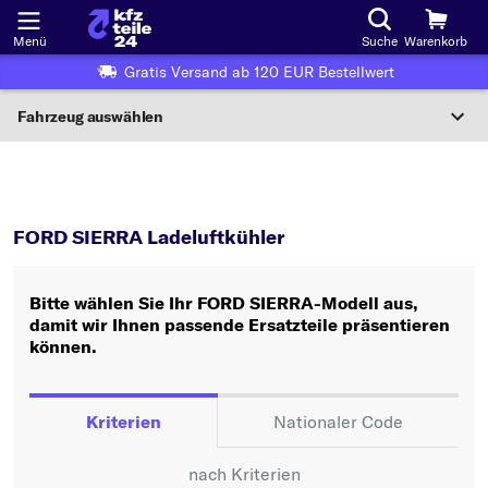
Menü
Suche
Warenkorb
Gratis Versand ab 120 EUR Bestellwert
Fahrzeug auswählen
Nationaler Code
SIERRA
Ladeluftkühler
Wo finde ich die?
FORD SIERRA Ladeluftkühler
Fahrzeug auswählen
Bitte wählen Sie Ihr FORD SIERRA-Modell aus,
Oder
damit wir Ihnen passende Ersatzteile präsentieren
können.
Oder Fahrzeugauswahl nach Kriterien:
Hersteller wählen
Kriterien
Nationaler Code
Modell wählen
nach Kriterien