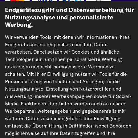
Vorkasse
Endgerätezugriff und Datenverarbeitung für
Nutzungsanalyse und personalisierte
Unsere Versandpartner
Werbung.
Wir verwenden Tools, mit denen wir Informationen Ihres
Endgeräts auslesen/speichern und Ihre Daten
verarbeiten. Dabei setzen wir Cookies und ähnliche
Technologien ein, um Ihnen personalisierte Werbung
anzuzeigen und nicht-personalisierte Werbung zu
schalten. Mit Ihrer Einwilligung nutzen wir Tools für die
kfzteile24.de
carpardoo.nl
carpardoo.fr
Personalisierung von Inhalten und Anzeigen, für die
Nutzungsanalyse, Erstellung von Nutzerprofilen und
carpardoo.dk
Auswertung unserer Werbekampagnen sowie für Social-
Media-Funktionen. Ihre Daten werden auch an unsere
Werbepartner weitergegeben und gegebenenfalls mit
weiteren Daten zusammengeführt. Ihre Einwilligung
Die hier dargestellten Daten, insbesondere die gesamte Datenbank, dürfen
nicht vervielfältigt werden. Die Vervielfältigung und Verbreitung der Daten und
umfasst die Übermittlung in Drittländer, wobei Behörden
der Datenbank ohne vorherige Einwilligung von TecAlliance und/oder die
möglicherweise auf Ihre Daten zugreifen und Ihre
Einbeziehung Dritter in solche Aktivitäten ist streng verboten. Jegliche