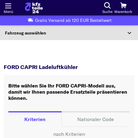
Menü
Suche
Warenkorb
Gratis Versand ab 120 EUR Bestellwert
Fahrzeug auswählen
Nationaler Code
CAPRI
Ladeluftkühler
Wo finde ich die?
FORD CAPRI Ladeluftkühler
Fahrzeug auswählen
Bitte wählen Sie Ihr FORD CAPRI-Modell aus,
Oder
damit wir Ihnen passende Ersatzteile präsentieren
können.
Oder Fahrzeugauswahl nach Kriterien:
Hersteller wählen
Kriterien
Nationaler Code
Modell wählen
nach Kriterien