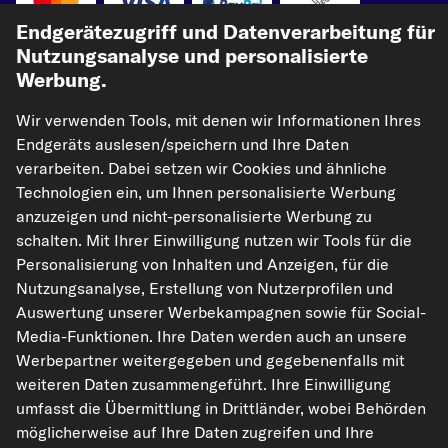
Vorkasse
Endgerätezugriff und Datenverarbeitung für
Nutzungsanalyse und personalisierte
Unsere Versandpartner
Werbung.
Wir verwenden Tools, mit denen wir Informationen Ihres
Endgeräts auslesen/speichern und Ihre Daten
verarbeiten. Dabei setzen wir Cookies und ähnliche
Technologien ein, um Ihnen personalisierte Werbung
anzuzeigen und nicht-personalisierte Werbung zu
schalten. Mit Ihrer Einwilligung nutzen wir Tools für die
kfzteile24.de
carpardoo.nl
carpardoo.fr
Personalisierung von Inhalten und Anzeigen, für die
Nutzungsanalyse, Erstellung von Nutzerprofilen und
carpardoo.dk
Auswertung unserer Werbekampagnen sowie für Social-
Media-Funktionen. Ihre Daten werden auch an unsere
Werbepartner weitergegeben und gegebenenfalls mit
weiteren Daten zusammengeführt. Ihre Einwilligung
Die hier dargestellten Daten, insbesondere die gesamte Datenbank, dürfen
nicht vervielfältigt werden. Die Vervielfältigung und Verbreitung der Daten und
umfasst die Übermittlung in Drittländer, wobei Behörden
der Datenbank ohne vorherige Einwilligung von TecAlliance und/oder die
möglicherweise auf Ihre Daten zugreifen und Ihre
Einbeziehung Dritter in solche Aktivitäten ist streng verboten. Jegliche