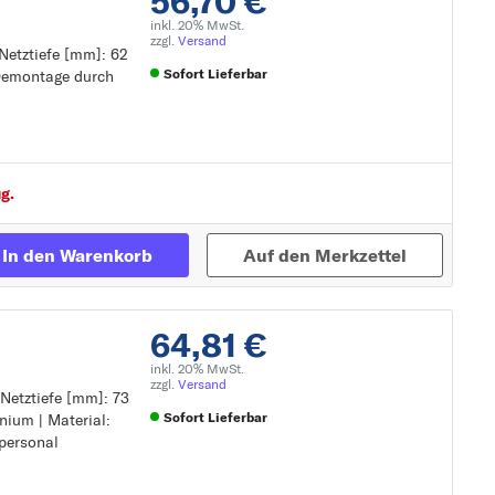
56,70 €
inkl. 20% MwSt.
zzgl.
Versand
 Netztiefe [mm]: 62
Sofort Lieferbar
/Demontage durch
Zur Detailseite
derlich!:
g.
In den Warenkorb
Auf den Merkzettel
64,81 €
inkl. 20% MwSt.
zzgl.
Versand
 Netztiefe [mm]: 73
Sofort Lieferbar
inium | Material:
personal
Zur Detailseite