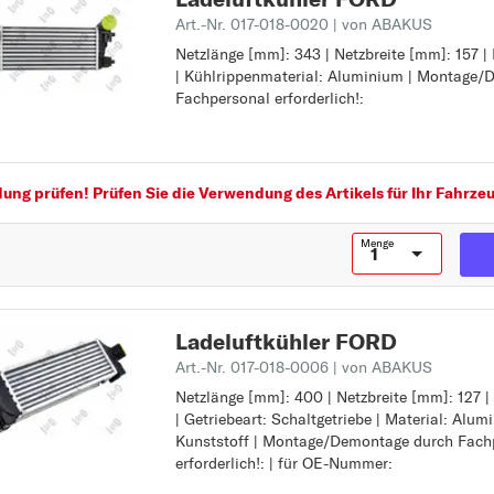
TAUNUS
Art.-Nr. 017-018-0020
| von ABAKUS
TOURNEO CONNECT
Netzlänge [mm]: 343 | Netzbreite [mm]: 157 |
Netzlänge [mm]: 343
| Kühlrippenmaterial: Aluminium | Montage
Netzbreite [mm]: 157
TOURNEO CONNECT
Fachpersonal erforderlich!:
Netztiefe [mm]: 62
/ GRAND TOURNEO
Kühlrippenmaterial: Aluminium
Montage/Demontage durch Fachpersonal erfor
CONNECT
TOURNEO COURIER
ng prüfen! Prüfen Sie die Verwendung des Artikels für Ihr Fahrzeu
TOURNEO CUSTOM
Menge
TRANSIT
TRANSIT CONNECT
TRANSIT COURIER
Ladeluftkühler FORD
TRANSIT CUSTOM
Art.-Nr. 017-018-0006
| von ABAKUS
Netzlänge [mm]: 400 | Netzbreite [mm]: 127 |
Netzlänge [mm]: 400
| Getriebeart: Schaltgetriebe | Material: Alum
Netzbreite [mm]: 127
Kunststoff | Montage/Demontage durch Fach
Netztiefe [mm]: 73
erforderlich!: | für OE-Nummer:
Getriebeart: Schaltgetriebe
Material: Aluminium