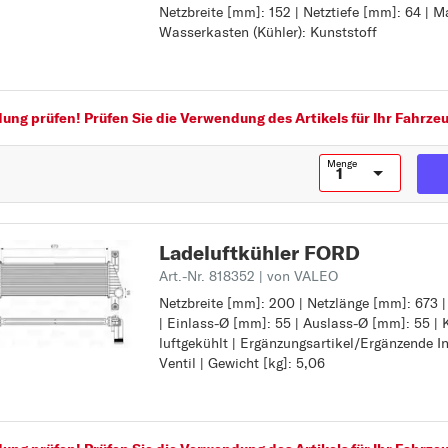
Netzbreite [mm]: 152 | Netztiefe [mm]: 64 | M
Kühlungsart: luftgekühlt
C
Wasserkasten (Kühler): Kunststoff
Netzlänge [mm]: 660
Netzbreite [mm]: 152
C-MAX
Netztiefe [mm]: 64
CAPRI
Material Wasserkasten (Kühler): Kunststoff
COURIER
ng prüfen! Prüfen Sie die Verwendung des Artikels für Ihr Fahrzeu
E
Menge
ECOSPORT
ESCORT
ESCORT CLASSIC
Ladeluftkühler FORD
F
Art.-Nr. 818352
| von VALEO
FIESTA
Netzbreite [mm]: 200 | Netzlänge [mm]: 673 |
Netzbreite [mm]: 200
| Einlass-Ø [mm]: 55 | Auslass-Ø [mm]: 55 | 
Netzlänge [mm]: 673
FOCUS
luftgekühlt | Ergänzungsartikel/Ergänzende I
Netztiefe [mm]: 37
FOCUS C-MAX
Ventil | Gewicht [kg]: 5,06
Einlass-Ø [mm]: 55
Auslass-Ø [mm]: 55
FUSION
Kühlungsart: luftgekühlt
Ergänzungsartikel/Ergänzende Info 2: ohne A
G
Gewicht [kg]: 5,06