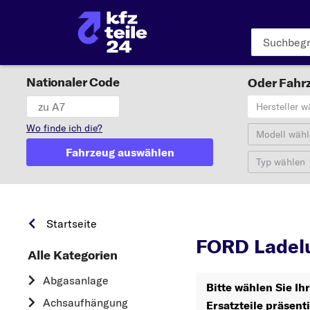
Nationaler Code
Oder Fahrz
Hersteller w
Wo finde ich die?
Modell wähl
Fahrzeug auswählen
Typ wählen
FORD
Startseite
FORD Ladelu
Alle Kategorien
Abgasanlage
Bitte wählen Sie I
Achsaufhängung
Ersatzteile präsent