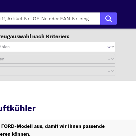
eugauswahl nach Kriterien:
ählen
en
Ladeluftkühler
ftkühler
hr FORD-Modell aus, damit wir Ihnen passende
ieren können.