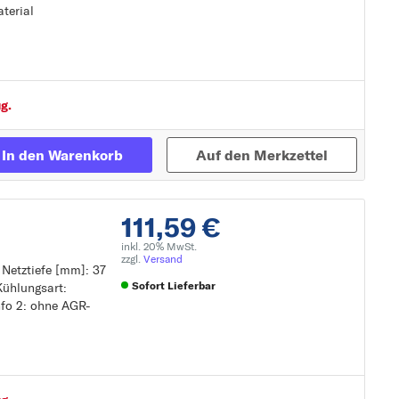
aterial
Zur Detailseite
g.
In den Warenkorb
Auf den Merkzettel
111,59 €
inkl. 20% MwSt.
zzgl.
Versand
 Netztiefe [mm]: 37
Sofort Lieferbar
Kühlungsart:
nfo 2: ohne AGR-
Zur Detailseite
GR-Ventil