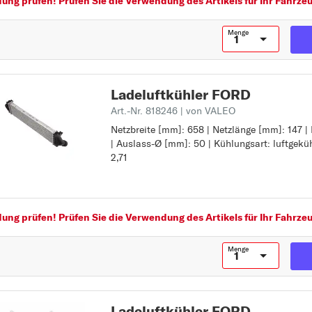
ng prüfen! Prüfen Sie die Verwendung des Artikels für Ihr Fahrzeu
GALAXY
GRAND C-MAX
Menge
K
KA+
KUGA
Ladeluftkühler FORD
Art.-Nr. 818246
| von VALEO
M
Netzbreite [mm]: 658 | Netzlänge [mm]: 147 |
Netzbreite [mm]: 658
MONDEO
| Auslass-Ø [mm]: 50 | Kühlungsart: luftgeküh
Netzlänge [mm]: 147
Z
P
2,71
Netztiefe [mm]: 40
Auslass-Ø [mm]: 50
PUMA
Kühlungsart: luftgekühlt
R
Gewicht [kg]: 2,71
RANGER
ng prüfen! Prüfen Sie die Verwendung des Artikels für Ihr Fahrzeu
S
Menge
S-MAX
SIERRA
T
Ladeluftkühler FORD