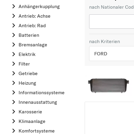
Anhängerkupplung
nach Nationaler Co
Antrieb: Achse
Antrieb: Rad
Batterien
nach Kriterien
Bremsanlage
FORD
Elektrik
Filter
TOP 5 HERSTELLER
Getriebe
VW
Heizung
OPEL
Informationssysteme
MERCEDES-BEN
Innenausstattung
FORD
Karosserie
AUDI
Klimaanlage
A
Komfortsysteme
ALFA ROMEO