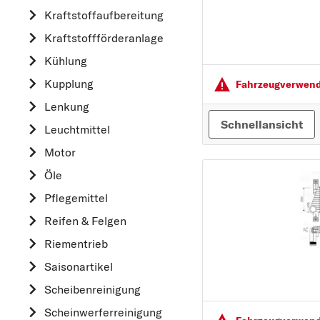
Kraftstoff­aufbereitung
AUDI
Kraftstoff­förderanlage
B
Kühlung
BMW
Kupplung
C
Fahrzeugver­wendu
CHEVROLET
Lenkung
Schnellansicht
CITROËN
Leuchtmittel
D
Motor
DACIA
Öle
DAIHATSU
Pflegemittel
F
Reifen & Felgen
FIAT
Riementrieb
FORD
Saisonartikel
H
Scheibenreinigung
HONDA
Scheinwerferreinigung