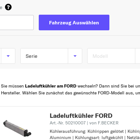
de
Fahrzeug Auswählen
Serie
Modell
TOP 5 SERIEN
FOCUS
Sie müssen
Ladeluftkühler am FORD
wechseln? Dann sind Sie bei uns
FIESTA
Hersteller. Wählen Sie zunächst das gewünschte FORD-Modell aus, um
Z
MONDEO
KA+
Ladeluftkühler FORD
KUGA
Art.-Nr. 50210007
| von F.BECKER
B
Kühlerausführung: Kühlrippen gelötet | Kühlr
Kühlerausführung: Kühlrippen gelötet
B-MAX
Aluminium | Kühlungsart: luftgekühlt | Netzl
Kühlrippenmaterial: Aluminium