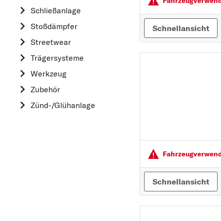
Fahrzeugver­wendu
HYUNDAI
Schließanlage
K
Stoßdämpfer
Schnellansicht
KIA
Streetwear
L
Trägersysteme
LAND ROVER
Werkzeug
M
Zubehör
MAZDA
Zünd-/Glühanlage
MERCEDES-BEN
MINI
MITSUBISHI
N
Fahrzeugver­wendu
NISSAN
Schnellansicht
O
OPEL
P