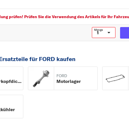
Material: Kunststoff
Montage/Demontage durch Fachpersonal erfor
für OE-Nummer:
ng prüfen! Prüfen Sie die Verwendung des Artikels für Ihr Fahrzeu
Menge
Ersatzteile für FORD kaufen
FORD
Zylinderkopfdichtung
Motorlager
tkühler