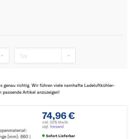
Typ
 genau richtig. Wir führen viele namhafte Ladeluftkühler-
 passende Artikel anzuzeigen!
74,96 €
inkl. 20% MwSt.
zzgl.
Versand
ippenmaterial:
Sofort Lieferbar
änge [mm]: 660 |