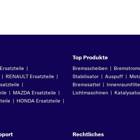
Top Produkte
satzteile
|
Bremsscheiben
|
Bremstrom
|
RENAULT Ersatzteile
|
Stabilisator
|
Auspuff
|
Moto
atzteile
|
Bremssattel
|
Innenraumfilte
ile
|
MAZDA Ersatzteile
|
Lichtmaschinen
|
Katalysato
teile
|
HONDA Ersatzteile
|
pport
Rechtliches