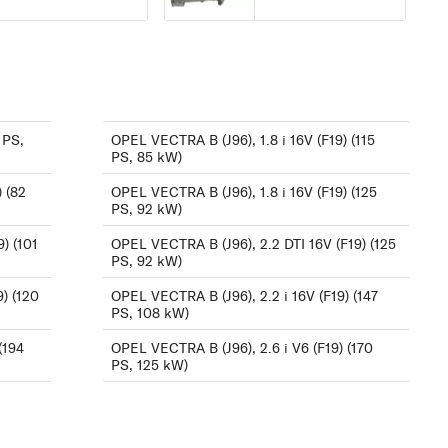
1.8 i 16V (F19) (115 PS,
ab
85 kW)
1.8 i 16V (F19) (125 PS,
92 kW)
 PS,
OPEL VECTRA B (J96), 1.8 i 16V (F19) (115
2.0 DI 16V (F19) (82
PS, 85 kW)
PS, 60 kW)
 (82
OPEL VECTRA B (J96), 1.8 i 16V (F19) (125
2.0 DTI 16V (F19) (101
PS, 92 kW)
PS, 74 kW)
) (101
OPEL VECTRA B (J96), 2.2 DTI 16V (F19) (125
PS, 92 kW)
2.0 i 16V (F19) (136 PS,
100 kW)
) (120
OPEL VECTRA B (J96), 2.2 i 16V (F19) (147
PS, 108 kW)
2.2 DTI 16V (F19) (120
(194
OPEL VECTRA B (J96), 2.6 i V6 (F19) (170
PS, 88 kW)
PS, 125 kW)
2.2 DTI 16V (F19) (125
PS, 92 kW)