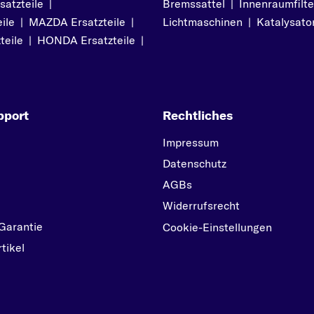
atzteile
|
Bremssattel
|
Innenraumfilte
V
ile
|
MAZDA Ersatzteile
|
Lichtmaschinen
|
Katalysato
VECTRA
teile
|
HONDA Ersatzteile
|
VIVARO
Z
ZAFIRA
pport
Rechtliches
ZAFIRA TOURER
Impressum
Datenschutz
AGBs
Widerrufsrecht
Garantie
Cookie-Einstellungen
tikel