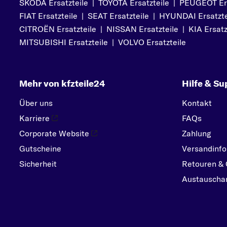
SKODA Ersatzteile
|
TOYOTA Ersatzteile
|
PEUGEOT Ers
PEUGEOT
FIAT Ersatzteile
|
SEAT Ersatzteile
|
HYUNDAI Ersatzte
PORSCHE
CITROËN Ersatzteile
|
NISSAN Ersatzteile
|
KIA Ersatz
R
MITSUBISHI Ersatzteile
|
VOLVO Ersatzteile
RENAULT
S
Mehr von kfzteile24
Hilfe & Su
SEAT
SKODA
Über uns
Kontakt
SMART
Karriere
FAQs
SUBARU
Corporate Website
Zahlung
Gutscheine
SUZUKI
Versandinfo
Sicherheit
Retouren & 
T
Austauschar
TOYOTA
V
VOLVO
VW