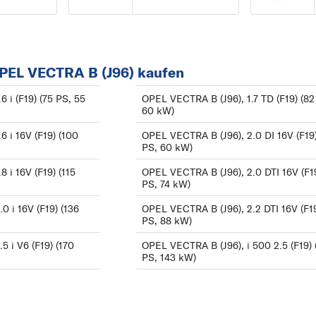
07/2003
AGILA
VECTRA B CC (J96) 
ANTARA
10/1995 bis 07/2003
ASCONA
OPEL VECTRA B (J96) kaufen
VECTRA C (Z02) ab
ASTRA
 i (F19) (75 PS, 55
OPEL VECTRA B (J96), 1.7 TD (F19) (82
04/2002
ASTRA J
60 kW)
VECTRA C Caravan
C
 i 16V (F19) (100
OPEL VECTRA B (J96), 2.0 DI 16V (F19)
(Z02) ab 10/2003
CALIBRA
PS, 60 kW)
VECTRA C CC (Z02)
CASCADA
 i 16V (F19) (115
OPEL VECTRA B (J96), 2.0 DTI 16V (F19
PS, 74 kW)
ab 08/2002
COMBO
0 i 16V (F19) (136
OPEL VECTRA B (J96), 2.2 DTI 16V (F19
CORSA
PS, 88 kW)
F
5 i V6 (F19) (170
OPEL VECTRA B (J96), i 500 2.5 (F19) 
FRONTERA
PS, 143 kW)
I
INSIGNIA