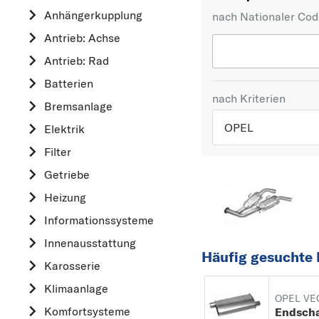
Anhängerkupplung
nach Nationaler Co
Antrieb: Achse
Antrieb: Rad
Batterien
nach Kriterien
Bremsanlage
OPEL
Elektrik
Filter
TOP 5 HERSTELLER
Getriebe
VW
Heizung
OPEL
Informationssysteme
MERCEDES-BEN
Innenausstattung
FORD
Häufig gesuchte 
Karosserie
AUDI
Klimaanlage
A
OPEL VEC
Komfortsysteme
ALFA ROMEO