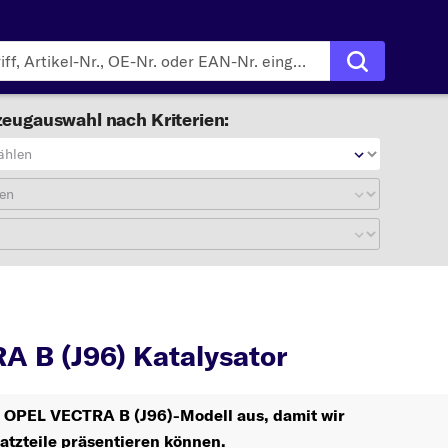
eugauswahl nach Kriterien:
ählen
en
VECTRA B (J96)
 B (J96) Katalysator
hr OPEL VECTRA B (J96)-Modell aus, damit wir
atzteile präsentieren können.