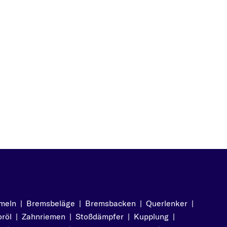
2.2 i 16V (F19) (147 PS,
108 kW)
2.5 i V6 (F19) (170 PS,
125 kW)
2.6 i V6 (F19) (170 PS,
125 kW)
i 500 2.5 (F19) (194 PS,
143 kW)
meln
|
Bremsbeläge
|
Bremsbacken
|
Querlenker
|
röl
|
Zahnriemen
|
Stoßdämpfer
|
Kupplung
|