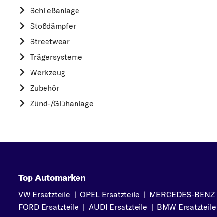
HYUNDAI
Schließanlage
K
Stoßdämpfer
KIA
Streetwear
L
Trägersysteme
LAND ROVER
Werkzeug
M
Zubehör
MAZDA
Zünd-/Glühanlage
MERCEDES-BEN
MINI
MITSUBISHI
N
NISSAN
Top Automarken
O
VW Ersatzteile
|
OPEL Ersatzteile
|
MERCEDES-BENZ Er
OPEL
FORD Ersatzteile
|
AUDI Ersatzteile
|
BMW Ersatzteile
P