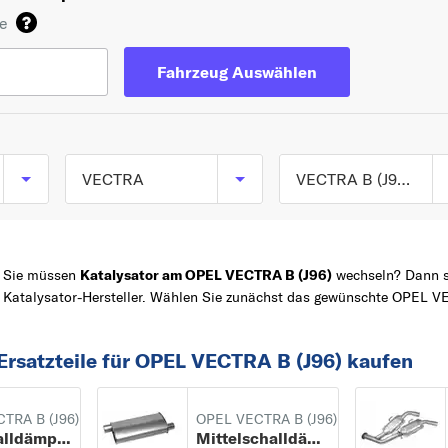
de
Fahrzeug Auswählen
VECTRA
VECTRA B (J96) ab 09/1995 bis 04/2002
VECTRA A (J89) ab
TOP 5 SERIEN
ASTRA
08/1988 bis 12/1995
Sie müssen
Katalysator am OPEL VECTRA B (J96)
wechseln? Dann si
CORSA
VECTRA A CC (J89) 
Katalysator-Hersteller. Wählen Sie zunächst das gewünschte OPEL VE
04/1988 bis 12/1995
Z
MERIVA
VECTRA B (J96) ab
ZAFIRA
Ersatzteile für OPEL VECTRA B (J96) kaufen
09/1995 bis 04/2002
VECTRA
VECTRA B Caravan
A
TRA B (J96)
OPEL VECTRA B (J96)
Endschalldämpfer
Mittelschalldämpfer
(J96) ab 11/1996 bis
ADAM