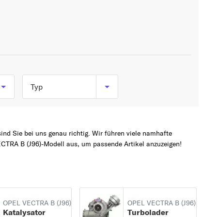
Typ
1.6 i (F19) (75 PS, 55
kW)
nd Sie bei uns genau richtig. Wir führen viele namhafte
ab
1.6 i 16V (F19) (100 PS,
CTRA B (J96)-Modell aus, um passende Artikel anzuzeigen!
74 kW)
1.7 TD (F19) (82 PS, 60
kW)
1.8 i 16V (F19) (115 PS,
OPEL VECTRA B (J96)
OPEL VECTRA B (J96)
Katalysator
Turbolader
85 kW)