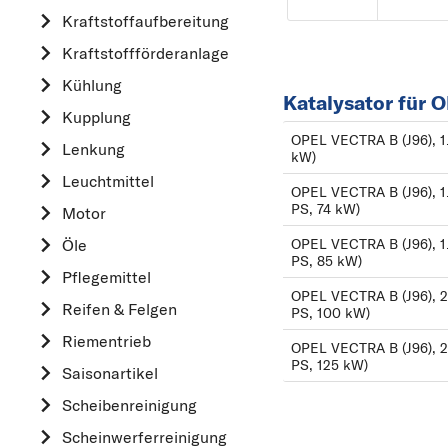
Kraftstoff­aufbereitung
AUDI
Kraftstoff­förderanlage
B
Kühlung
BMW
Katalysator für 
Kupplung
C
OPEL VECTRA B (J96), 1.6
CHEVROLET
Lenkung
kW)
CITROËN
Leuchtmittel
OPEL VECTRA B (J96), 1.6
D
PS, 74 kW)
Motor
DACIA
Öle
OPEL VECTRA B (J96), 1.8
PS, 85 kW)
DAIHATSU
Pflegemittel
OPEL VECTRA B (J96), 2.
F
Reifen & Felgen
PS, 100 kW)
FIAT
Riementrieb
OPEL VECTRA B (J96), 2.
FORD
PS, 125 kW)
Saisonartikel
H
Scheibenreinigung
HONDA
Scheinwerferreinigung