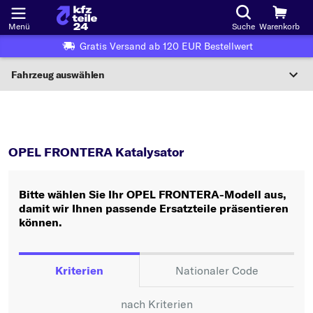
Menü
Suche
Warenkorb
Gratis Versand ab 120 EUR Bestellwert
Fahrzeug auswählen
Nationaler Code
FRONTERA
Katalysator
Wo finde ich die?
OPEL FRONTERA Katalysator
Fahrzeug auswählen
Bitte wählen Sie Ihr OPEL FRONTERA-Modell aus,
Oder
damit wir Ihnen passende Ersatzteile präsentieren
können.
Oder Fahrzeugauswahl nach Kriterien:
Hersteller wählen
Kriterien
Nationaler Code
Modell wählen
nach Kriterien