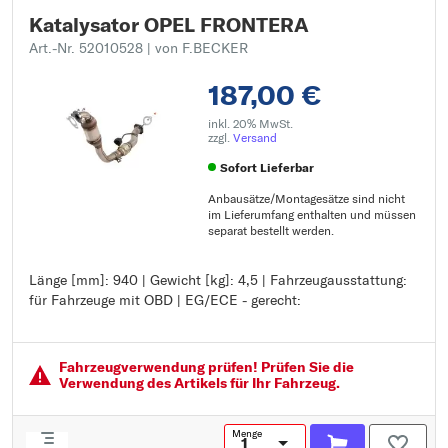
Katalysator OPEL FRONTERA
Art.-Nr. 52010528
| von F.BECKER
187,00 €
inkl. 20% MwSt.
zzgl.
Versand
Sofort Lieferbar
Anbausätze/Montagesätze sind nicht
im Lieferumfang enthalten und müssen
separat bestellt werden.
Länge [mm]: 940 | Gewicht [kg]: 4,5 | Fahrzeugausstattung:
Länge [mm]: 940
für Fahrzeuge mit OBD | EG/ECE - gerecht:
Gewicht [kg]: 4,5
Fahrzeugausstattung: für Fahrzeuge mit OBD
EG/ECE - gerecht:
Fahrzeugver­wendung prüfen! Prüfen Sie die
Verwendung des Artikels für Ihr Fahrzeug.
Menge