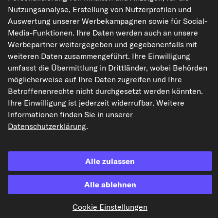
Nutzungsanalyse, Erstellung von Nutzerprofilen und
Auswertung unserer Werbekampagnen sowie für Social-
Media-Funktionen. Ihre Daten werden auch an unsere
Die hier dargestellten Daten, insbesondere die gesamte Datenbank, dürfen
nicht vervielfältigt werden. Die Vervielfältigung und Verbreitung der Daten und
Werbepartner weitergegeben und gegebenenfalls mit
der Datenbank ohne vorherige Einwilligung von TecAlliance und/oder die
weiteren Daten zusammengeführt. Ihre Einwilligung
Einbeziehung Dritter in solche Aktivitäten ist streng verboten. Jegliche
unautorisierte Nutzung von Inhalten stellt eine Verletzung des Urheberrechts
umfasst die Übermittlung in Drittländer, wobei Behörden
dar und kann rechtliche Schritte nach sich ziehen.
möglicherweise auf Ihre Daten zugreifen und Ihre
Betroffenenrechte nicht durchgesetzt werden könnten.
Vertrag widerrufen
Ihre Einwilligung ist jederzeit widerrufbar. Weitere
Informationen finden Sie in unserer
Datenschutzerklärung
.
© 2026 kfzteile24 GmbH - Alle Rechte vorbehalten.
Alle zulassen
¹„Gratis Versand“ oder „ohne Versandkosten“ entsprechen dem Wegfall der
Alle ablehnen
deutschen Versandkostenpauschale von 6,90 €.
Cookie Einstellungen