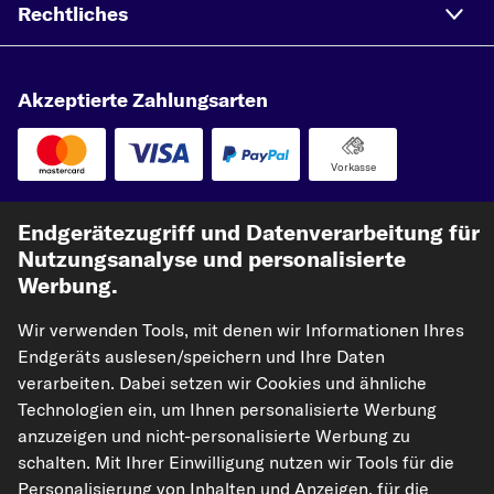
Rechtliches
Akzeptierte Zahlungsarten
Vorkasse
Unsere Versandpartner
Endgerätezugriff und Datenverarbeitung für
Nutzungsanalyse und personalisierte
Werbung.
Wir verwenden Tools, mit denen wir Informationen Ihres
Endgeräts auslesen/speichern und Ihre Daten
verarbeiten. Dabei setzen wir Cookies und ähnliche
Technologien ein, um Ihnen personalisierte Werbung
anzuzeigen und nicht-personalisierte Werbung zu
kfzteile24.de
carpardoo.nl
carpardoo.fr
schalten. Mit Ihrer Einwilligung nutzen wir Tools für die
carpardoo.dk
Personalisierung von Inhalten und Anzeigen, für die