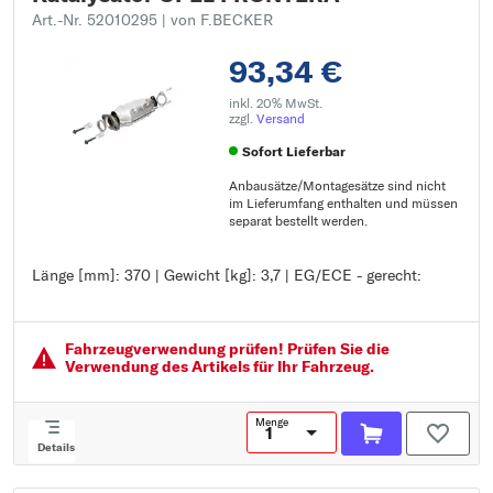
Art.-Nr. 52010295
| von F.BECKER
93,34 €
inkl. 20% MwSt.
zzgl.
Versand
Sofort Lieferbar
Anbausätze/Montagesätze sind nicht
im Lieferumfang enthalten und müssen
separat bestellt werden.
Länge [mm]: 370 | Gewicht [kg]: 3,7 | EG/ECE - gerecht:
Länge [mm]: 370
Gewicht [kg]: 3,7
EG/ECE - gerecht:
Fahrzeugver­wendung prüfen! Prüfen Sie die
Verwendung des Artikels für Ihr Fahrzeug.
Menge
Details