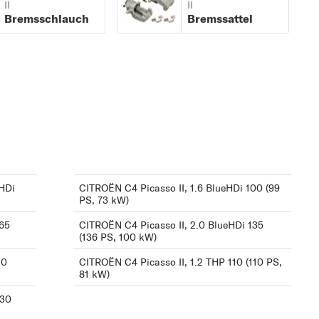
II
II
1.6 HDi / BlueHDi 115
Bremsschlauch
Bremssattel
(115 PS, 85 kW)
1.6 HDi 90 (92 PS, 68
kW)
1.6 THP 155 (156 PS,
115 kW)
1.6 THP 165 (165 PS,
121 kW)
eHDi
CITROËN C4 Picasso II, 1.6 BlueHDi 100 (99
1.6 VTi 120 (120 PS, 88
PS, 73 kW)
kW)
165
CITROËN C4 Picasso II, 2.0 BlueHDi 135
2.0 BlueHDi 135 (136
(136 PS, 100 kW)
PS, 100 kW)
20
CITROËN C4 Picasso II, 1.2 THP 110 (110 PS,
81 kW)
2.0 BlueHDi 150 (150
PS, 110 kW)
130