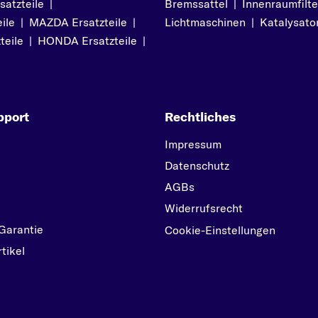
atzteile
|
Bremssattel
|
Innenraumfilte
N
ile
|
MAZDA Ersatzteile
|
Lichtmaschinen
|
Katalysato
NEMO
teile
|
HONDA Ersatzteile
|
S
SAXO
X
pport
Rechtliches
XSARA
XSARA PICASSO
Impressum
Datenschutz
Z
ZX
AGBs
Widerrufsrecht
Garantie
Cookie-Einstellungen
tikel