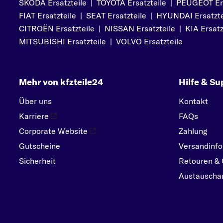
SKODA Ersatzteile
|
TOYOTA Ersatzteile
|
PEUGEOT Ers
PEUGEOT
FIAT Ersatzteile
|
SEAT Ersatzteile
|
HYUNDAI Ersatzte
PORSCHE
CITROËN Ersatzteile
|
NISSAN Ersatzteile
|
KIA Ersatz
R
MITSUBISHI Ersatzteile
|
VOLVO Ersatzteile
RENAULT
S
Mehr von kfzteile24
Hilfe & Su
SEAT
SKODA
Über uns
Kontakt
SMART
Karriere
FAQs
SUBARU
Corporate Website
Zahlung
Gutscheine
SUZUKI
Versandinfo
Sicherheit
Retouren & 
T
Austauschar
TOYOTA
V
VOLVO
VW