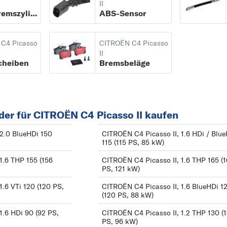
II
2 CV
Hauptbremszylinder
ABS-Sensor
A
AX
C4 Picasso
CITROËN C4 Picasso
II
B
cheiben
Bremsbeläge
BERLINGO
BERLINGO /
BERLINGO FIRST
er für CITROËN C4 Picasso II kaufen
C
 2.0 BlueHDi 150
CITROËN C4 Picasso II, 1.6 HDi / Blu
C1
115 (115 PS, 85 kW)
C2
1.6 THP 155 (156
CITROËN C4 Picasso II, 1.6 THP 165 (
C3
PS, 121 kW)
C3 Picasso
1.6 VTi 120 (120 PS,
CITROËN C4 Picasso II, 1.6 BlueHDi 1
(120 PS, 88 kW)
C4
1.6 HDi 90 (92 PS,
CITROËN C4 Picasso II, 1.2 THP 130 (
C4 CACTUS
PS, 96 kW)