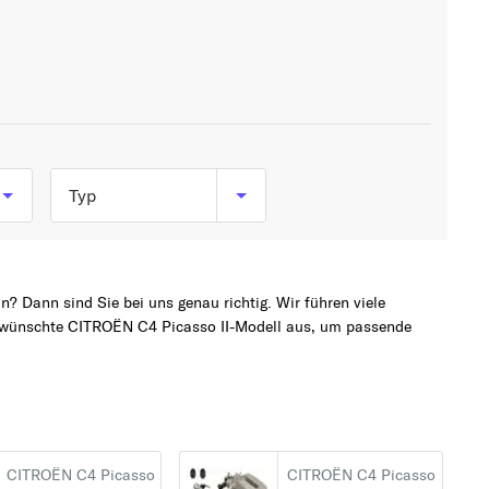
Typ
1.2 THP 110 (110 PS, 81
kW)
? Dann sind Sie bei uns genau richtig. Wir führen viele
1.2 THP 130 (130 PS,
gewünschte CITROËN C4 Picasso II-Modell aus, um passende
96 kW)
1.6 BlueHDi 100 (99
PS, 73 kW)
1.6 BlueHDi 120 (120
CITROËN C4 Picasso
CITROËN C4 Picasso
PS, 88 kW)