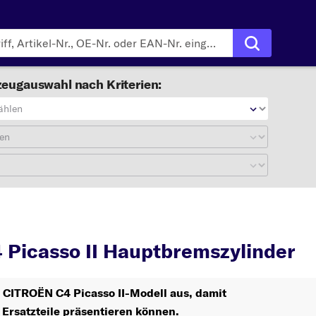
eugauswahl nach Kriterien:
ählen
en
C4 Picasso II
Picasso II Hauptbremszylinder
r CITROËN C4 Picasso II-Modell aus, damit
 Ersatzteile präsentieren können.