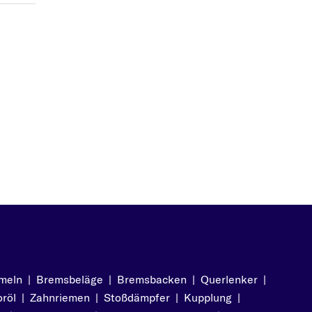
meln
|
Bremsbeläge
|
Bremsbacken
|
Querlenker
|
röl
|
Zahnriemen
|
Stoßdämpfer
|
Kupplung
|