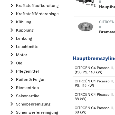
II
Kraftstoff­aufbereitung
AUDI
Kraftstoff­förderanlage
B
Kühlung
BMW
CITROËN 
II
Kupplung
C
Bremss
CHEVROLET
Lenkung
CITROËN
Leuchtmittel
D
Motor
Hauptbremszylind
DACIA
Öle
CITROËN C4 Picasso II,
DAIHATSU
Pflegemittel
(150 PS, 110 kW)
F
Reifen & Felgen
CITROËN C4 Picasso II, 
FIAT
PS, 115 kW)
Riementrieb
FORD
CITROËN C4 Picasso II, 
Saisonartikel
88 kW)
H
Scheibenreinigung
CITROËN C4 Picasso II, 
HONDA
Scheinwerferreinigung
68 kW)