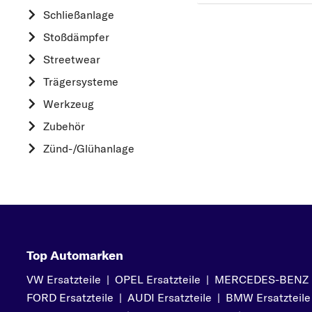
HYUNDAI
Schließanlage
K
Stoßdämpfer
KIA
Streetwear
L
Trägersysteme
LAND ROVER
Werkzeug
M
Zubehör
MAZDA
Zünd-/Glühanlage
MERCEDES-BEN
MINI
MITSUBISHI
N
NISSAN
Top Automarken
O
VW Ersatzteile
|
OPEL Ersatzteile
|
MERCEDES-BENZ Er
OPEL
FORD Ersatzteile
|
AUDI Ersatzteile
|
BMW Ersatzteile
P