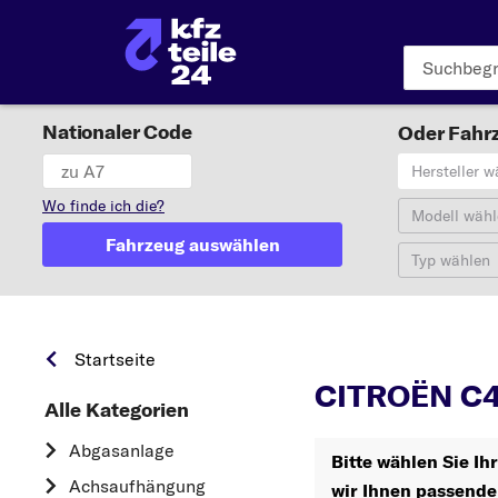
Nationaler Code
Oder Fahrz
Hersteller w
Wo finde ich die?
Modell wähl
Fahrzeug auswählen
Typ wählen
Startseite
CITROËN C4 
Alle Kategorien
Abgasanlage
Bitte wählen Sie Ih
Achsaufhängung
wir Ihnen passende