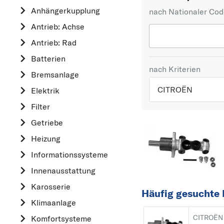
Anhängerkupplung
nach Nationaler Co
Antrieb: Achse
Antrieb: Rad
Batterien
nach Kriterien
Bremsanlage
CITROËN
Elektrik
Filter
TOP 5 HERSTELLER
Getriebe
VW
Heizung
OPEL
Informationssysteme
MERCEDES-BEN
Innenausstattung
FORD
Karosserie
AUDI
Häufig gesuchte 
Klimaanlage
A
CITROËN 
Komfortsysteme
ALFA ROMEO