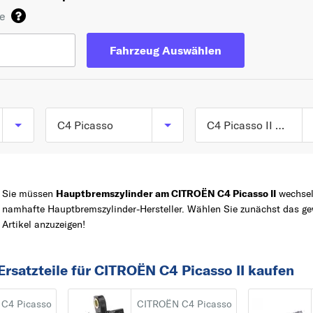
de
Fahrzeug Auswählen
C4 Picasso
C4 Picasso II ab 02/2013
C4 Picasso I
TOP 5 SERIEN
C3
Großraumlimousine
Sie müssen
Hauptbremszylinder am CITROËN C4 Picasso II
wechseln
(UD_) ab 10/2006 bis
C1
namhafte Hauptbremszylinder-Hersteller. Wählen Sie zunächst das 
10/2013
Z
BERLINGO
Artikel anzuzeigen!
C4 Picasso II ab
BERLINGO /
02/2013
BERLINGO FIRST
Ersatzteile für CITROËN C4 Picasso II kaufen
C4
C4 Picasso
CITROËN C4 Picasso
2