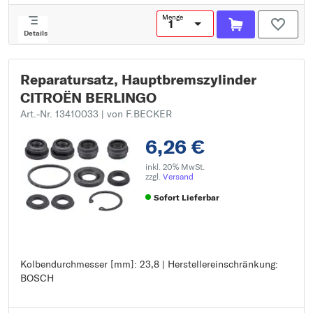
Menge
Details
Reparatursatz, Hauptbremszylinder
CITROËN BERLINGO
Art.-Nr. 13410033
| von F.BECKER
6,26 €
inkl. 20% MwSt.
zzgl.
Versand
Sofort Lieferbar
Kolbendurchmesser [mm]: 23,8 | Herstellereinschränkung:
Kolbendurchmesser [mm]: 23,8
BOSCH
Herstellereinschränkung: BOSCH