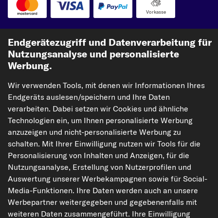
Vorkasse
Unsere Versandpartner
Endgerätezugriff und Datenverarbeitung für
Nutzungsanalyse und personalisierte
Werbung.
Wir verwenden Tools, mit denen wir Informationen Ihres
Endgeräts auslesen/speichern und Ihre Daten
verarbeiten. Dabei setzen wir Cookies und ähnliche
Technologien ein, um Ihnen personalisierte Werbung
kfzteile24.de
carpardoo.nl
carpardoo.fr
anzuzeigen und nicht-personalisierte Werbung zu
schalten. Mit Ihrer Einwilligung nutzen wir Tools für die
carpardoo.dk
Personalisierung von Inhalten und Anzeigen, für die
Nutzungsanalyse, Erstellung von Nutzerprofilen und
Auswertung unserer Werbekampagnen sowie für Social-
Media-Funktionen. Ihre Daten werden auch an unsere
Die hier dargestellten Daten, insbesondere die gesamte Datenbank, dürfen
nicht vervielfältigt werden. Die Vervielfältigung und Verbreitung der Daten und
Werbepartner weitergegeben und gegebenenfalls mit
der Datenbank ohne vorherige Einwilligung von TecAlliance und/oder die
weiteren Daten zusammengeführt. Ihre Einwilligung
Einbeziehung Dritter in solche Aktivitäten ist streng verboten. Jegliche