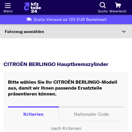
Menü
Suche
Warenkorb
Gratis Versand ab 120 EUR Bestellwert
Fahrzeug auswählen
Nationaler Code
BERLINGO
Hauptbremszylinder
Wo finde ich die?
CITROËN BERLINGO Hauptbremszylinder
Fahrzeug auswählen
Bitte wählen Sie Ihr CITROËN BERLINGO-Modell
Oder
aus, damit wir Ihnen passende Ersatzteile
präsentieren können.
Oder Fahrzeugauswahl nach Kriterien:
Hersteller wählen
Kriterien
Nationaler Code
Modell wählen
nach Kriterien