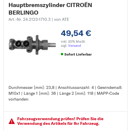
Hauptbremszylinder CITROËN
BERLINGO
Art.-Nr. 24.2123-1710.3
| von ATE
49,54 €
inkl. 20% MwSt.
zzgl.
Versand
Sofort Lieferbar
Durchmesser [mm]: 23,8 | Anschlussanzahl: 4 | Gewindemaß:
Durchmesser [mm]: 23,8
M10x1 | Länge 1 [mm]: 36 | Länge 2 [mm]: 118 | MAPP-Code
Anschlussanzahl: 4
vorhanden:
Gewindemaß: M10x1
Länge 1 [mm]: 36
Länge 2 [mm]: 118
MAPP-Code vorhanden:
Fahrzeugver­wendung prüfen! Prüfen Sie die
Verwendung des Artikels für Ihr Fahrzeug.