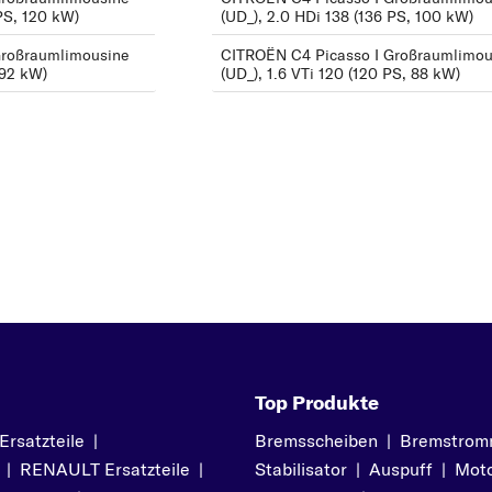
 PS, 120 kW)
(UD_), 2.0 HDi 138 (136 PS, 100 kW)
C4
Großraumlimousine
CITROËN C4 Picasso I Großraumlimou
C4 CACTUS
 92 kW)
(UD_), 1.6 VTi 120 (120 PS, 88 kW)
C4 Grand Picasso
C4 Picasso
C5
C6
C8
C25
D
Z
DS3
DS4
DS5
Top Produkte
E
satzteile
|
Bremsscheiben
|
Bremstrom
EVASION
|
RENAULT Ersatzteile
|
Stabilisator
|
Auspuff
|
Moto