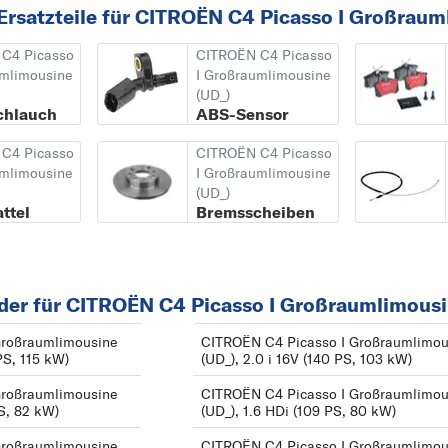
02/2013
BERLINGO FIRST
Ersatzteile für CITROËN C4 Picasso I Großraum
C4
C4 Picasso
CITROËN C4 Picasso
2
umlimousine
I Großraumlimousine
(UD_)
2 CV
chlauch
ABS-Sensor
A
C4 Picasso
CITROËN C4 Picasso
AX
umlimousine
I Großraumlimousine
(UD_)
B
ttel
Bremsscheiben
BERLINGO
BERLINGO /
BERLINGO FIRST
der für CITROËN C4 Picasso I Großraumlimousi
C
Großraumlimousine
CITROËN C4 Picasso I Großraumlimou
C1
PS, 115 kW)
(UD_), 2.0 i 16V (140 PS, 103 kW)
C2
Großraumlimousine
CITROËN C4 Picasso I Großraumlimou
C3
PS, 82 kW)
(UD_), 1.6 HDi (109 PS, 80 kW)
C3 Picasso
Großraumlimousine
CITROËN C4 Picasso I Großraumlimou