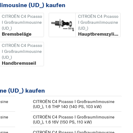
kW)
limousine (UD_) kaufen
1.6 THP 140 (140 PS,
CITROËN C4 Picasso
CITROËN C4 Picasso
103 kW)
I Großraumlimousine
I Großraumlimousine
(UD_)
(UD_)
1.6 THP 155 (156 PS,
Bremsbeläge
Hauptbremszylinder
115 kW)
CITROËN C4 Picasso
1.6 VTi 120 (120 PS, 88
I Großraumlimousine
kW)
(UD_)
Handbremsseil
1.8 i 16V (125 PS, 92
kW)
2.0 HDi 138 (136 PS,
ne (UD_) kaufen
100 kW)
sine
CITROËN C4 Picasso I Großraumlimousine
2.0 HDi 150 (150 PS,
(UD_), 1.6 THP 140 (140 PS, 103 kW)
110 kW)
sine
CITROËN C4 Picasso I Großraumlimousine
2.0 HDi 165 (163 PS,
(UD_), 1.6 16V (150 PS, 110 kW)
120 kW)
sine
CITROËN C4 Picasso I Großraumlimousine