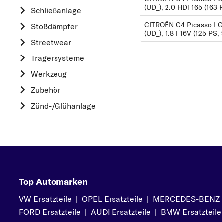
(UD_), 2.0 HDi 165 (163
Schließanlage
H
CITROËN C4 Picasso I 
HONDA
Stoßdämpfer
(UD_), 1.8 i 16V (125 PS,
HYUNDAI
Streetwear
K
Trägersysteme
KIA
Werkzeug
L
Zubehör
LAND ROVER
Zünd-/Glühanlage
M
MAZDA
MERCEDES-BEN
MINI
MITSUBISHI
Top Automarken
N
VW Ersatzteile
|
OPEL Ersatzteile
|
MERCEDES-BENZ Er
NISSAN
FORD Ersatzteile
|
AUDI Ersatzteile
|
BMW Ersatzteile