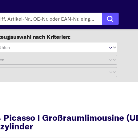
eugauswahl nach Kriterien:
ählen
en
imousine (UD_)
Hauptbremszy
Picasso I Großraumlimousine (U
zylinder