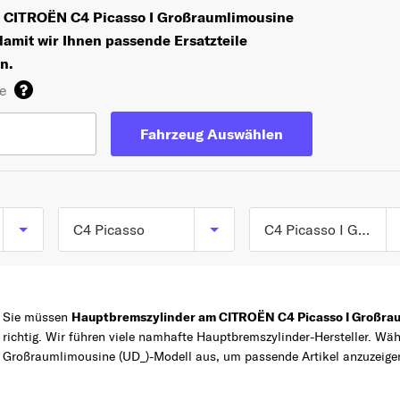
hr CITROËN C4 Picasso I Großraumlimousine
damit wir Ihnen passende Ersatzteile
n.
de
Fahrzeug Auswählen
C4 Picasso
C4 Picasso I Großraumlimousine (UD_) ab 10/2006 bis 10/2013
C4 Picasso I
TOP 5 SERIEN
C3
Großraumlimousine
Sie müssen
Hauptbremszylinder am CITROËN C4 Picasso I Großrau
(UD_) ab 10/2006 bis
C1
richtig. Wir führen viele namhafte Hauptbremszylinder-Hersteller. W
10/2013
Z
BERLINGO
Großraumlimousine (UD_)-Modell aus, um passende Artikel anzuzeige
C4 Picasso II ab
BERLINGO /