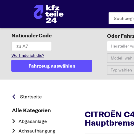
Nationaler Code
Oder Fahrz
Hersteller w
Wo finde ich die?
Modell wähl
Fahrzeug auswählen
Typ wählen
Startseite
C4 Picasso I Großrauml
Alle Kategorien
CITROËN C4 
Hauptbrems
Abgasanlage
Achsaufhängung