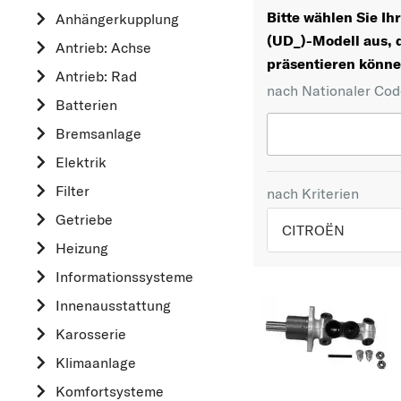
Bitte wählen Sie I
Anhängerkupplung
(UD_)-Modell aus, 
Antrieb: Achse
präsentieren könne
Antrieb: Rad
nach Nationaler Co
Batterien
Bremsanlage
Elektrik
Filter
nach Kriterien
Getriebe
CITROËN
Heizung
TOP 5 HERSTELLER
Informationssysteme
VW
Innenausstattung
OPEL
Karosserie
MERCEDES-BEN
Klimaanlage
FORD
Komfortsysteme