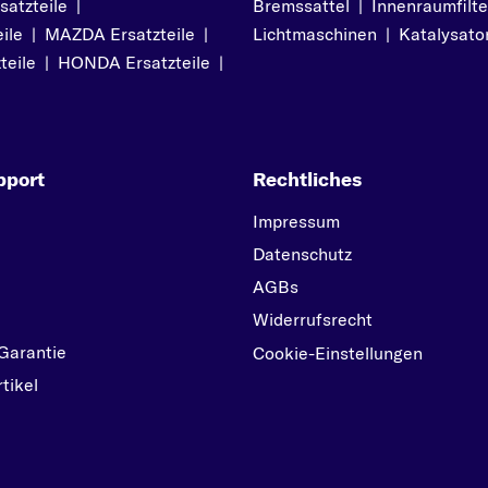
atzteile
|
Bremssattel
|
Innenraumfilte
J
ile
|
MAZDA Ersatzteile
|
Lichtmaschinen
|
Katalysato
JUMPER
teile
|
HONDA Ersatzteile
|
JUMPY
N
NEMO
S
pport
Rechtliches
SAXO
Impressum
X
Datenschutz
XSARA
AGBs
XSARA PICASSO
Widerrufsrecht
Z
Garantie
Cookie-Einstellungen
ZX
tikel