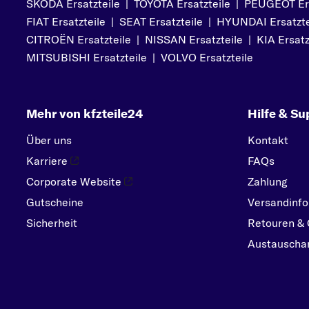
O
SKODA Ersatzteile
|
TOYOTA Ersatzteile
|
PEUGEOT Ers
FIAT Ersatzteile
|
SEAT Ersatzteile
|
HYUNDAI Ersatzte
OPEL
CITROËN Ersatzteile
|
NISSAN Ersatzteile
|
KIA Ersatz
P
MITSUBISHI Ersatzteile
|
VOLVO Ersatzteile
PEUGEOT
PORSCHE
R
Mehr von kfzteile24
Hilfe & Su
RENAULT
Über uns
Kontakt
S
Karriere
FAQs
SEAT
Corporate Website
Zahlung
SKODA
Gutscheine
Versandinfo
SMART
Sicherheit
Retouren & 
SUBARU
Austauschar
SUZUKI
T
TOYOTA