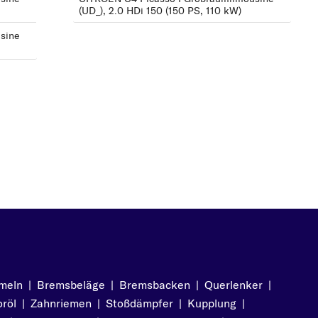
(UD_), 2.0 HDi 150 (150 PS, 110 kW)
2.0 i 16V (140 PS, 103
kW)
sine
meln
|
Bremsbeläge
|
Bremsbacken
|
Querlenker
|
röl
|
Zahnriemen
|
Stoßdämpfer
|
Kupplung
|