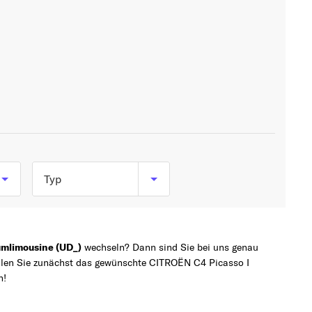
Typ
1.6 16V (150 PS, 110
kW)
mlimousine (UD_)
wechseln? Dann sind Sie bei uns genau
1.6 HDi (109 PS, 80
ählen Sie zunächst das gewünschte CITROËN C4 Picasso I
kW)
n!
1.6 HDi 110 (112 PS, 82