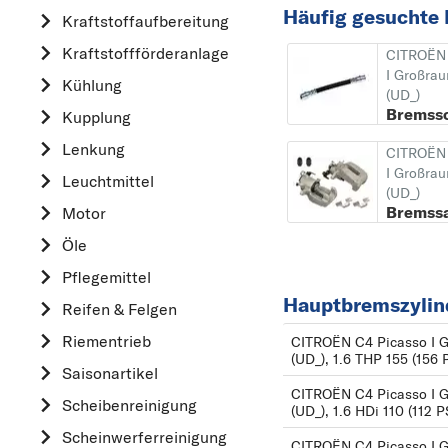
AUDI
Häufig gesuchte 
Kraftstoff­aufbereitung
A
Kraftstoff­förderanlage
CITROËN 
ALFA ROMEO
I Großra
Kühlung
(UD_)
AUDI
Bremss
Kupplung
B
Lenkung
CITROËN 
BMW
I Großra
Leuchtmittel
(UD_)
C
Bremssa
Motor
CHEVROLET
Öle
CITROËN
Pflegemittel
D
Hauptbremszylin
Reifen & Felgen
DACIA
Riementrieb
CITROËN C4 Picasso I 
DAIHATSU
(UD_), 1.6 THP 155 (156 
Saisonartikel
F
CITROËN C4 Picasso I 
Scheibenreinigung
FIAT
(UD_), 1.6 HDi 110 (112 
Scheinwerferreinigung
FORD
CITROËN C4 Picasso I 