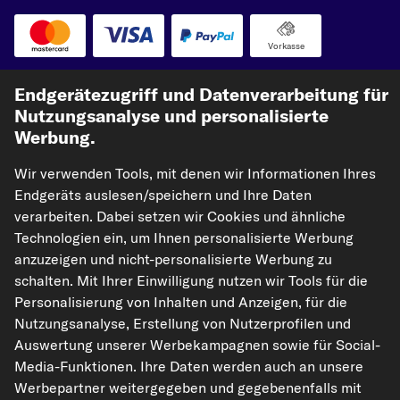
Vorkasse
Unsere Versandpartner
Endgerätezugriff und Datenverarbeitung für
Nutzungsanalyse und personalisierte
Werbung.
Wir verwenden Tools, mit denen wir Informationen Ihres
Endgeräts auslesen/speichern und Ihre Daten
verarbeiten. Dabei setzen wir Cookies und ähnliche
Technologien ein, um Ihnen personalisierte Werbung
anzuzeigen und nicht-personalisierte Werbung zu
kfzteile24.de
carpardoo.nl
carpardoo.fr
schalten. Mit Ihrer Einwilligung nutzen wir Tools für die
carpardoo.dk
Personalisierung von Inhalten und Anzeigen, für die
Nutzungsanalyse, Erstellung von Nutzerprofilen und
Auswertung unserer Werbekampagnen sowie für Social-
Media-Funktionen. Ihre Daten werden auch an unsere
Die hier dargestellten Daten, insbesondere die gesamte Datenbank, dürfen
Werbepartner weitergegeben und gegebenenfalls mit
nicht vervielfältigt werden. Die Vervielfältigung und Verbreitung der Daten und