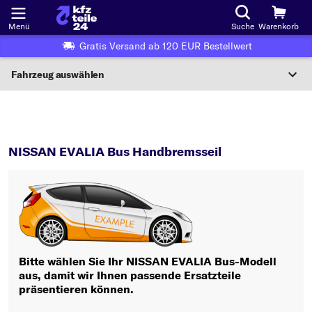
Menü
Suche
Warenkorb
Gratis Versand ab 120 EUR Bestellwert
Fahrzeug auswählen
Nationaler Code
EVALIA Bus
Handbremsseil
Wo finde ich die?
NISSAN EVALIA Bus Handbremsseil
Fahrzeug auswählen
Oder
Oder Fahrzeugauswahl nach Kriterien:
Hersteller wählen
Bitte wählen Sie Ihr NISSAN EVALIA Bus-Modell
aus, damit wir Ihnen passende Ersatzteile
Modell wählen
präsentieren können.