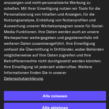
anzuzeigen und nicht-personalisierte Werbung zu
kfzteile24.de
carpardoo.nl
carpardoo.fr
schalten. Mit Ihrer Einwilligung nutzen wir Tools für die
carpardoo.dk
Personalisierung von Inhalten und Anzeigen, für die
Nutzungsanalyse, Erstellung von Nutzerprofilen und
Auswertung unserer Werbekampagnen sowie für Social-
Media-Funktionen. Ihre Daten werden auch an unsere
Die hier dargestellten Daten, insbesondere die gesamte Datenbank, dürfen
Werbepartner weitergegeben und gegebenenfalls mit
nicht vervielfältigt werden. Die Vervielfältigung und Verbreitung der Daten und
der Datenbank ohne vorherige Einwilligung von TecAlliance und/oder die
weiteren Daten zusammengeführt. Ihre Einwilligung
Einbeziehung Dritter in solche Aktivitäten ist streng verboten. Jegliche
umfasst die Übermittlung in Drittländer, wobei Behörden
unautorisierte Nutzung von Inhalten stellt eine Verletzung des Urheberrechts
dar und kann rechtliche Schritte nach sich ziehen.
möglicherweise auf Ihre Daten zugreifen und Ihre
Betroffenenrechte nicht durchgesetzt werden könnten.
Vertrag widerrufen
Ihre Einwilligung ist jederzeit widerrufbar. Weitere
Informationen finden Sie in unserer
Datenschutzerklärung
.
© 2026 kfzteile24 GmbH - Alle Rechte vorbehalten.
Alle zulassen
¹„Gratis Versand“ oder „ohne Versandkosten“ entsprechen dem Wegfall der
Alle ablehnen