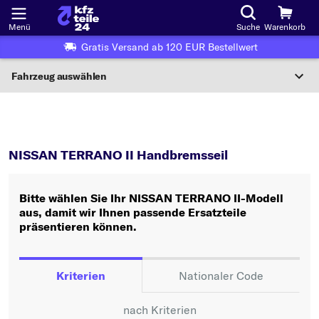
Menü
Suche
Warenkorb
Gratis Versand ab 120 EUR Bestellwert
Fahrzeug auswählen
Nationaler Code
TERRANO II
Handbremsseil
Wo finde ich die?
NISSAN TERRANO II Handbremsseil
Fahrzeug auswählen
Bitte wählen Sie Ihr NISSAN TERRANO II-Modell
Oder
aus, damit wir Ihnen passende Ersatzteile
präsentieren können.
Oder Fahrzeugauswahl nach Kriterien:
Hersteller wählen
Kriterien
Nationaler Code
Modell wählen
nach Kriterien