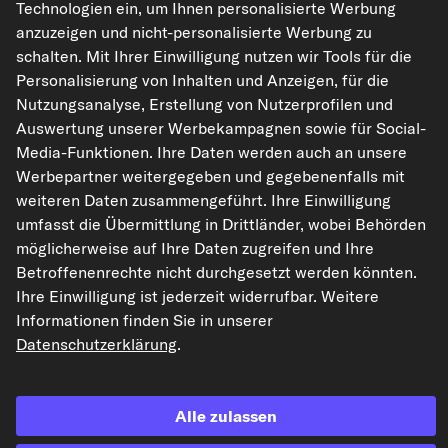
Technologien ein, um Ihnen personalisierte Werbung
anzuzeigen und nicht-personalisierte Werbung zu
kfzteile24.de
carpardoo.nl
carpardoo.fr
schalten. Mit Ihrer Einwilligung nutzen wir Tools für die
carpardoo.dk
Personalisierung von Inhalten und Anzeigen, für die
Nutzungsanalyse, Erstellung von Nutzerprofilen und
Auswertung unserer Werbekampagnen sowie für Social-
Media-Funktionen. Ihre Daten werden auch an unsere
Die hier dargestellten Daten, insbesondere die gesamte Datenbank, dürfen
Werbepartner weitergegeben und gegebenenfalls mit
nicht vervielfältigt werden. Die Vervielfältigung und Verbreitung der Daten und
der Datenbank ohne vorherige Einwilligung von TecAlliance und/oder die
weiteren Daten zusammengeführt. Ihre Einwilligung
Einbeziehung Dritter in solche Aktivitäten ist streng verboten. Jegliche
umfasst die Übermittlung in Drittländer, wobei Behörden
unautorisierte Nutzung von Inhalten stellt eine Verletzung des Urheberrechts
dar und kann rechtliche Schritte nach sich ziehen.
möglicherweise auf Ihre Daten zugreifen und Ihre
Betroffenenrechte nicht durchgesetzt werden könnten.
Vertrag widerrufen
Ihre Einwilligung ist jederzeit widerrufbar. Weitere
Informationen finden Sie in unserer
Datenschutzerklärung
.
© 2026 kfzteile24 GmbH - Alle Rechte vorbehalten.
Alle zulassen