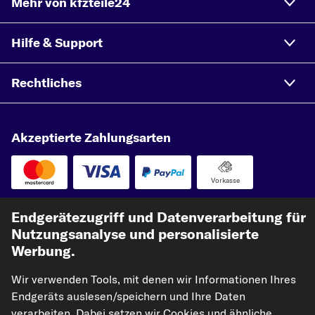
Mehr von kfzteile24
Hilfe & Support
Rechtliches
Akzeptierte Zahlungsarten
Vorkasse
Unsere Versandpartner
Endgerätezugriff und Datenverarbeitung für
Nutzungsanalyse und personalisierte
Werbung.
Wir verwenden Tools, mit denen wir Informationen Ihres
Endgeräts auslesen/speichern und Ihre Daten
verarbeiten. Dabei setzen wir Cookies und ähnliche