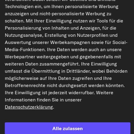
Technologien ein, um Ihnen personalisierte Werbung
anzuzeigen und nicht-personalisierte Werbung zu
kfzteile24.de
carpardoo.nl
carpardoo.fr
schalten. Mit Ihrer Einwilligung nutzen wir Tools für die
carpardoo.dk
Personalisierung von Inhalten und Anzeigen, für die
Nutzungsanalyse, Erstellung von Nutzerprofilen und
Auswertung unserer Werbekampagnen sowie für Social-
Media-Funktionen. Ihre Daten werden auch an unsere
Die hier dargestellten Daten, insbesondere die gesamte Datenbank, dürfen
Werbepartner weitergegeben und gegebenenfalls mit
nicht vervielfältigt werden. Die Vervielfältigung und Verbreitung der Daten und
der Datenbank ohne vorherige Einwilligung von TecAlliance und/oder die
weiteren Daten zusammengeführt. Ihre Einwilligung
Einbeziehung Dritter in solche Aktivitäten ist streng verboten. Jegliche
umfasst die Übermittlung in Drittländer, wobei Behörden
unautorisierte Nutzung von Inhalten stellt eine Verletzung des Urheberrechts
dar und kann rechtliche Schritte nach sich ziehen.
möglicherweise auf Ihre Daten zugreifen und Ihre
Betroffenenrechte nicht durchgesetzt werden könnten.
Vertrag widerrufen
Ihre Einwilligung ist jederzeit widerrufbar. Weitere
Informationen finden Sie in unserer
Datenschutzerklärung
.
© 2026 kfzteile24 GmbH - Alle Rechte vorbehalten.
Alle zulassen