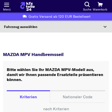
Menü
Suche
Warenkorb
Gratis Versand ab 120 EUR Bestellwert
Fahrzeug auswählen
Nationaler Code
MPV
Handbremsseil
Wo finde ich die?
MAZDA MPV Handbremsseil
Fahrzeug auswählen
Bitte wählen Sie Ihr MAZDA MPV-Modell aus,
Oder
damit wir Ihnen passende Ersatzteile präsentieren
können.
Oder Fahrzeugauswahl nach Kriterien:
Hersteller wählen
Kriterien
Nationaler Code
Modell wählen
nach Kriterien