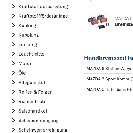
Kraftstoff­aufbereitung
AUDI
Kraftstoff­förderanlage
B
MAZDA 6
Bremsb
Kühlung
BMW
Kupplung
C
CHEVROLET
Lenkung
CITROËN
Leuchtmittel
Handbremsseil f
D
Motor
MAZDA 6 Station Wagon
DACIA
Öle
MAZDA 6 Sport Kombi (
DAIHATSU
Pflegemittel
F
MAZDA 6 Hatchback (G
Reifen & Felgen
FIAT
Riementrieb
FORD
Saisonartikel
H
Scheibenreinigung
HONDA
Scheinwerferreinigung