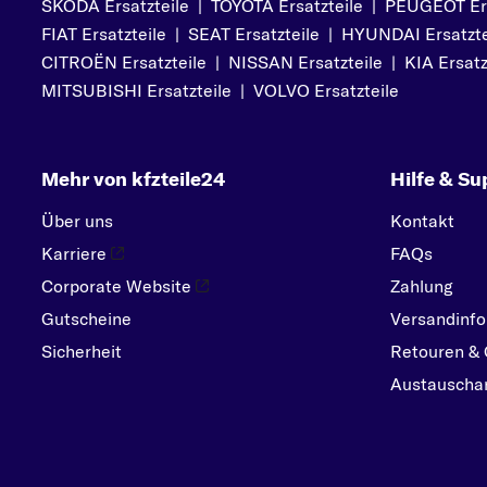
SKODA Ersatzteile
|
TOYOTA Ersatzteile
|
PEUGEOT Ers
PEUGEOT
FIAT Ersatzteile
|
SEAT Ersatzteile
|
HYUNDAI Ersatzte
PORSCHE
CITROËN Ersatzteile
|
NISSAN Ersatzteile
|
KIA Ersatz
R
MITSUBISHI Ersatzteile
|
VOLVO Ersatzteile
RENAULT
S
Mehr von kfzteile24
Hilfe & Su
SEAT
SKODA
Über uns
Kontakt
SMART
Karriere
FAQs
SUBARU
Corporate Website
Zahlung
Gutscheine
SUZUKI
Versandinfo
Sicherheit
Retouren & 
T
Austauschar
TOYOTA
V
VOLVO
VW