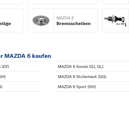
6 Station Wagon (GY
3
ab 08/2002 bis
3
MAZDA 6
eläge
Bremsscheiben
12/2007
323 C
6 Stufenheck (GG) a
323 F
06/2002 bis 12/200
323 P
6 Stufenheck (GH) a
323 S
ür MAZDA 6 kaufen
08/2007 bis 12/2013
5
 (GY)
MAZDA 6 Kombi (GJ, GL)
6 Stufenheck (GJ, GL
5
ab 12/2012
GH)
MAZDA 6 Stufenheck (GG)
6
6
G)
MAZDA 6 Sport (GH)
626
1
121
B