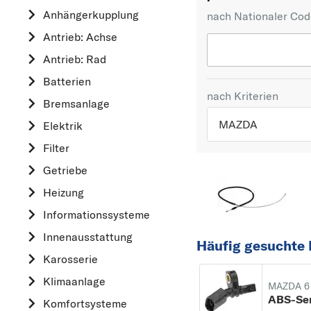
Anhängerkupplung
nach Nationaler Co
Antrieb: Achse
Antrieb: Rad
Batterien
nach Kriterien
Bremsanlage
MAZDA
Elektrik
Filter
TOP 5 HERSTELLER
Getriebe
VW
Heizung
OPEL
Informationssysteme
MERCEDES-BEN
Innenausstattung
FORD
Häufig gesuchte 
Karosserie
AUDI
Klimaanlage
A
MAZDA 6
ABS-Se
Komfortsysteme
ALFA ROMEO