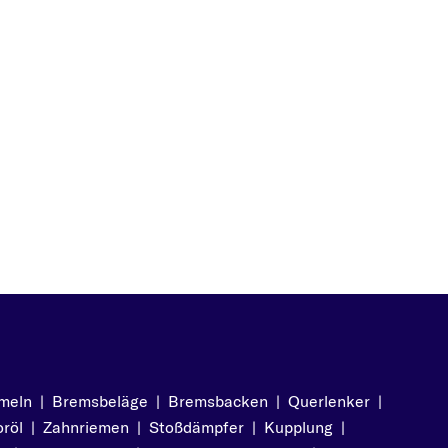
meln
|
Bremsbeläge
|
Bremsbacken
|
Querlenker
|
röl
|
Zahnriemen
|
Stoßdämpfer
|
Kupplung
|