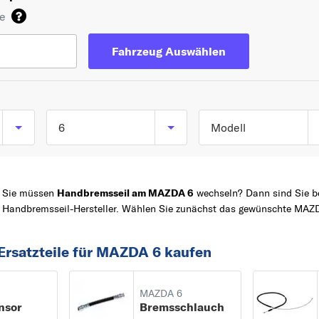
de
Fahrzeug Auswählen
6
Modell
6 Hatchback (GG) a
TOP 5 SERIEN
3
08/2002 bis 12/200
Sie müssen
Handbremsseil am MAZDA 6
wechseln? Dann sind Sie be
6
6 Kombi (GJ, GL) ab
Handbremsseil-Hersteller. Wählen Sie zunächst das gewünschte MAZD
12/2012
Z
2
6 Sport (GH) ab
MX-5
Ersatzteile für MAZDA 6 kaufen
08/2007 bis 07/2013
5
6 Sport Kombi (GH) 
2
MAZDA 6
nsor
Bremsschlauch
12/2007 bis 07/2013
2