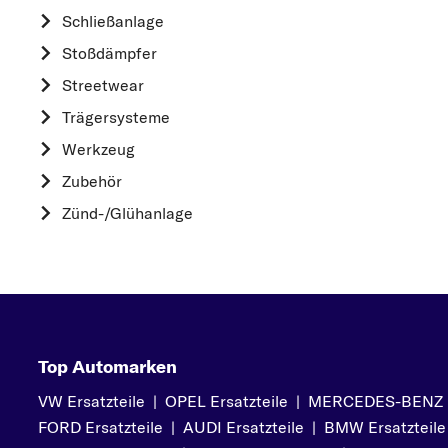
HYUNDAI
Schließanlage
K
Stoßdämpfer
KIA
Streetwear
L
Trägersysteme
LAND ROVER
Werkzeug
M
Zubehör
MAZDA
Zünd-/Glühanlage
MERCEDES-BEN
MINI
MITSUBISHI
N
NISSAN
Top Automarken
O
VW Ersatzteile
|
OPEL Ersatzteile
|
MERCEDES-BENZ Er
OPEL
FORD Ersatzteile
|
AUDI Ersatzteile
|
BMW Ersatzteile
P