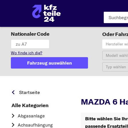
Nationaler Code
Oder Fahrz
Hersteller w
Wo finde ich die?
Modell wähl
Fahrzeug auswählen
Typ wählen
Startseite
MAZDA 6 Ha
Alle Kategorien
Abgasanlage
Bitte wählen Sie I
Achsaufhängung
passende Ersatztei