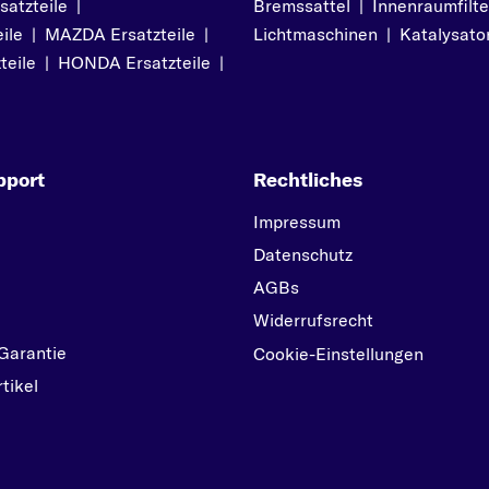
atzteile
|
Bremssattel
|
Innenraumfilte
RX-8
ile
|
MAZDA Ersatzteile
|
Lichtmaschinen
|
Katalysato
T
teile
|
HONDA Ersatzteile
|
TRIBUTE
pport
Rechtliches
Impressum
Datenschutz
AGBs
Widerrufsrecht
Garantie
Cookie-Einstellungen
tikel