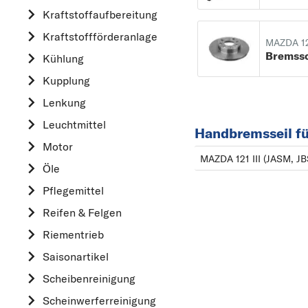
Kraftstoff­aufbereitung
AUDI
Kraftstoff­förderanlage
B
MAZDA 1
Bremss
Kühlung
BMW
Kupplung
C
CHEVROLET
Lenkung
CITROËN
Leuchtmittel
Handbremsseil f
D
Motor
MAZDA 121 III (JASM, J
DACIA
Öle
DAIHATSU
Pflegemittel
F
Reifen & Felgen
FIAT
Riementrieb
FORD
Saisonartikel
H
Scheibenreinigung
HONDA
Scheinwerferreinigung