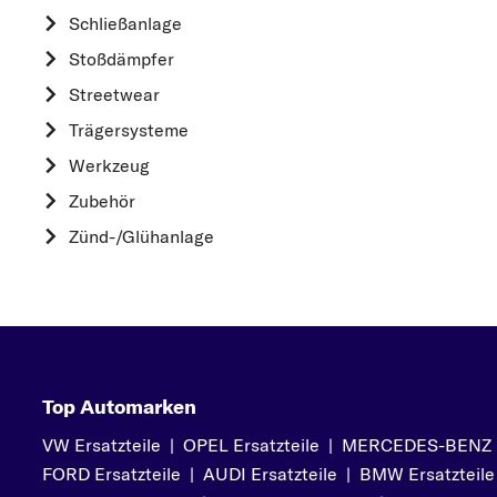
HYUNDAI
Schließanlage
K
Stoßdämpfer
KIA
Streetwear
L
Trägersysteme
LAND ROVER
Werkzeug
M
Zubehör
MAZDA
Zünd-/Glühanlage
MERCEDES-BEN
MINI
MITSUBISHI
N
NISSAN
Top Automarken
O
VW Ersatzteile
|
OPEL Ersatzteile
|
MERCEDES-BENZ Er
OPEL
FORD Ersatzteile
|
AUDI Ersatzteile
|
BMW Ersatzteile
P