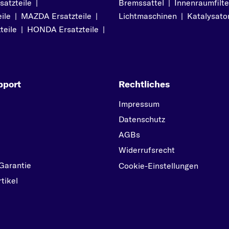
atzteile
|
Bremssattel
|
Innenraumfilte
RX-8
ile
|
MAZDA Ersatzteile
|
Lichtmaschinen
|
Katalysato
T
teile
|
HONDA Ersatzteile
|
TRIBUTE
pport
Rechtliches
Impressum
Datenschutz
AGBs
Widerrufsrecht
Garantie
Cookie-Einstellungen
tikel