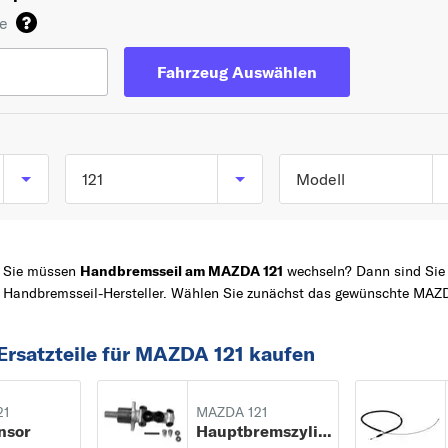
de
Fahrzeug Auswählen
121
Modell
121 I (DA) ab 03/1987
TOP 5 SERIEN
3
bis 11/1990
Sie müssen
Handbremsseil am MAZDA 121
wechseln? Dann sind Sie b
6
121 II (DB) ab 11/1990
Handbremsseil-Hersteller. Wählen Sie zunächst das gewünschte MAZD
bis 05/1997
Z
2
121 III (JASM, JBSM)
MX-5
Ersatzteile für MAZDA 121 kaufen
ab 03/1996 bis
5
04/2003
2
21
MAZDA 121
nsor
Hauptbremszylinder
2