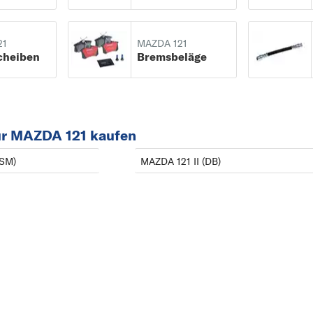
3
3
21
MAZDA 121
cheiben
Bremsbeläge
323 C
323 F
323 P
323 S
ür MAZDA 121 kaufen
5
BSM)
MAZDA 121 II (DB)
5
6
6
626
1
121
B