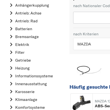
Anhängerkupplung
nach Nationaler Co
Antrieb: Achse
Antrieb: Rad
Batterien
nach Kriterien
Bremsanlage
MAZDA
Elektrik
Filter
TOP 5 HERSTELLER
Getriebe
VW
Heizung
OPEL
Informationssysteme
MERCEDES-BEN
Innenausstattung
FORD
Häufig gesuchte 
Karosserie
AUDI
Klimaanlage
A
MAZDA 1
ABS-Se
Komfortsysteme
ALFA ROMEO