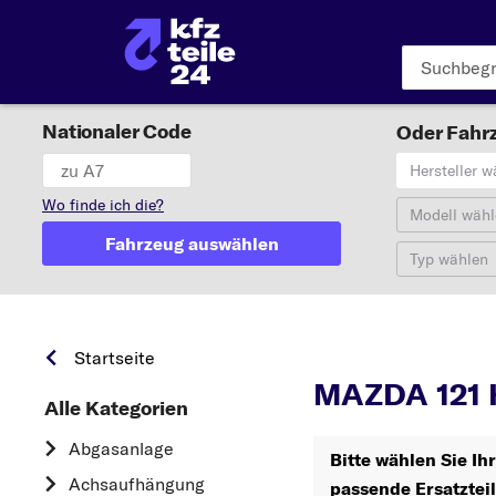
Nationaler Code
Oder Fahrz
Hersteller w
Wo finde ich die?
Modell wähl
Fahrzeug auswählen
Typ wählen
Startseite
MAZDA 121 
Alle Kategorien
Abgasanlage
Bitte wählen Sie I
Achsaufhängung
passende Ersatztei