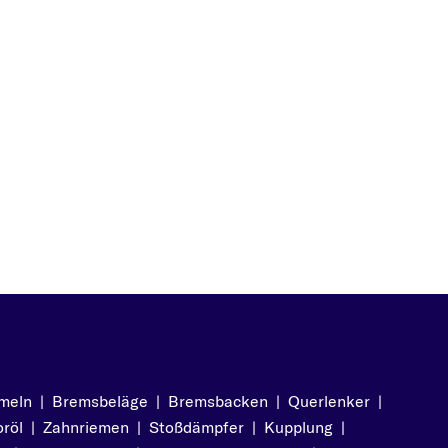
meln
|
Bremsbeläge
|
Bremsbacken
|
Querlenker
|
röl
|
Zahnriemen
|
Stoßdämpfer
|
Kupplung
|