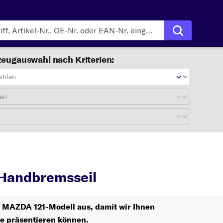
eugauswahl nach Kriterien:
ählen
en
121
Handbremsseil
Handbremsseil
hr MAZDA 121-Modell aus, damit wir Ihnen
le präsentieren können.