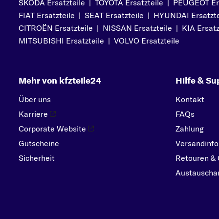
SKODA Ersatzteile
|
TOYOTA Ersatzteile
|
PEUGEOT Ers
PEUGEOT
FIAT Ersatzteile
|
SEAT Ersatzteile
|
HYUNDAI Ersatzte
PORSCHE
CITROËN Ersatzteile
|
NISSAN Ersatzteile
|
KIA Ersatz
R
MITSUBISHI Ersatzteile
|
VOLVO Ersatzteile
RENAULT
S
Mehr von kfzteile24
Hilfe & Su
SEAT
SKODA
Über uns
Kontakt
SMART
Karriere
FAQs
SUBARU
Corporate Website
Zahlung
Gutscheine
SUZUKI
Versandinfo
Sicherheit
Retouren & 
T
Austauschar
TOYOTA
V
VOLVO
VW