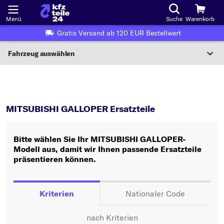
Menü
Suche
Warenkorb
Gratis Versand ab 120 EUR Bestellwert
Fahrzeug auswählen
Nationaler Code
GALLOPER
MITSUBISHI GALLOPER Ersatzteile
Wo finde ich die?
MITSUBISHI GALLOPER Ersatzteile
Fahrzeug auswählen
Bitte wählen Sie Ihr MITSUBISHI GALLOPER-
Oder
Modell aus, damit wir Ihnen passende Ersatzteile
präsentieren können.
Oder Fahrzeugauswahl nach Kriterien:
Hersteller wählen
Kriterien
Nationaler Code
Modell wählen
nach Kriterien