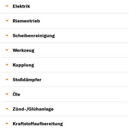
Bremsbacken
Ventildeckeldichtung
Fensterheber
Elektrik
Anlasser
Riementrieb
Lichtmaschine
Keilrippenriemen
Scheibenreinigung
Zahnriemensatz
Scheibenwischer
Werkzeug
Lambdasonde
Kupplung
Kupplung
Stoßdämpfer
Stoßdämpfer
Öle
Motoröl
Zünd-/Glühanlage
Glühkerzen
Kraftstoffaufbereitung