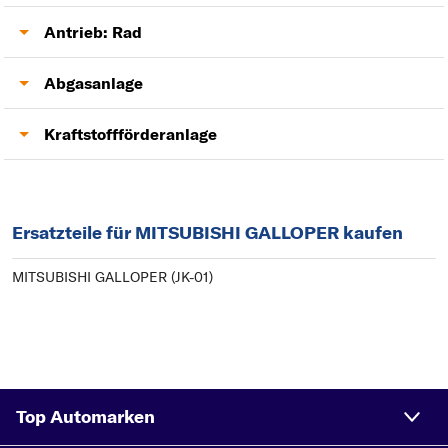
Zündspule
AGR-Ventil
Antrieb: Rad
Zündkerzen
Antriebswelle
Abgasanlage
Turbolader
Kraftstoffförderanlage
Kraftstoffpumpe
Ersatzteile für MITSUBISHI GALLOPER kaufen
MITSUBISHI GALLOPER (JK-01)
Top Automarken