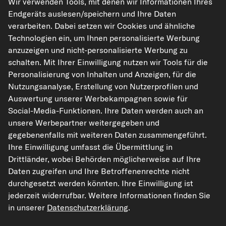
Wir verwenden Tools, mit denen wir Informationen Ihres
Endgeräts auslesen/speichern und Ihre Daten
verarbeiten. Dabei setzen wir Cookies und ähnliche
Technologien ein, um Ihnen personalisierte Werbung
anzuzeigen und nicht-personalisierte Werbung zu
schalten. Mit Ihrer Einwilligung nutzen wir Tools für die
kfzteile24.de
carpardoo.nl
carpardoo.fr
Personalisierung von Inhalten und Anzeigen, für die
carpardoo.dk
Nutzungsanalyse, Erstellung von Nutzerprofilen und
Auswertung unserer Werbekampagnen sowie für
Social-Media-Funktionen. Ihre Daten werden auch an
unsere Werbepartner weitergegeben und
Die hier dargestellten Daten, insbesondere die gesamte Datenbank, dürfen
gegebenenfalls mit weiteren Daten zusammengeführt.
nicht vervielfältigt werden. Die Vervielfältigung und Verbreitung der Daten und
der Datenbank ohne vorherige Einwilligung von TecAlliance und/oder die
Ihre Einwilligung umfasst die Übermittlung in
Einbeziehung Dritter in solche Aktivitäten ist streng verboten. Jegliche
Drittländer, wobei Behörden möglicherweise auf Ihre
unautorisierte Nutzung von Inhalten stellt eine Verletzung des Urheberrechts
dar und kann rechtliche Schritte nach sich ziehen.
Daten zugreifen und Ihre Betroffenenrechte nicht
durchgesetzt werden könnten. Ihre Einwilligung ist
Vertrag widerrufen
jederzeit widerrufbar. Weitere Informationen finden Sie
in unserer
Datenschutzerklärung
.