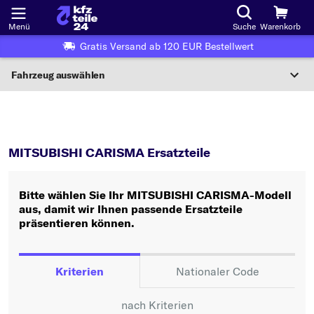
Menü
Suche
Warenkorb
Gratis Versand ab 120 EUR Bestellwert
Fahrzeug auswählen
Nationaler Code
CARISMA
MITSUBISHI CARISMA Ersatzteile
Wo finde ich die?
MITSUBISHI CARISMA Ersatzteile
Fahrzeug auswählen
Bitte wählen Sie Ihr MITSUBISHI CARISMA-Modell
Oder
aus, damit wir Ihnen passende Ersatzteile
präsentieren können.
Oder Fahrzeugauswahl nach Kriterien:
Hersteller wählen
Kriterien
Nationaler Code
Modell wählen
nach Kriterien