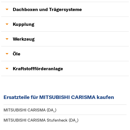
AGR-Ventil
Antriebswelle
Dachboxen und Trägersysteme
Anhängerkupplung
Kupplung
Kupplung
Werkzeug
Zweimassenschwungrad
Lambdasonde
Öle
Motoröl
Kraftstoffförderanlage
Kraftstoffpumpe
Ersatzteile für MITSUBISHI CARISMA kaufen
MITSUBISHI CARISMA (DA_)
MITSUBISHI CARISMA Stufenheck (DA_)