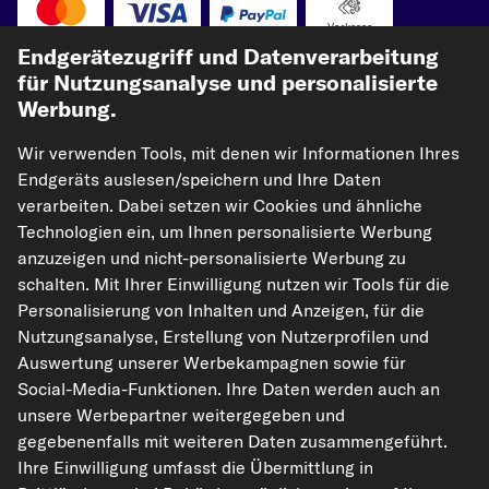
Vorkasse
Endgerätezugriff und Datenverarbeitung
Unsere Versandpartner
für Nutzungsanalyse und personalisierte
Werbung.
Wir verwenden Tools, mit denen wir Informationen Ihres
Endgeräts auslesen/speichern und Ihre Daten
verarbeiten. Dabei setzen wir Cookies und ähnliche
Technologien ein, um Ihnen personalisierte Werbung
anzuzeigen und nicht-personalisierte Werbung zu
schalten. Mit Ihrer Einwilligung nutzen wir Tools für die
kfzteile24.de
carpardoo.nl
carpardoo.fr
Personalisierung von Inhalten und Anzeigen, für die
carpardoo.dk
Nutzungsanalyse, Erstellung von Nutzerprofilen und
Auswertung unserer Werbekampagnen sowie für
Social-Media-Funktionen. Ihre Daten werden auch an
unsere Werbepartner weitergegeben und
Die hier dargestellten Daten, insbesondere die gesamte Datenbank, dürfen
gegebenenfalls mit weiteren Daten zusammengeführt.
nicht vervielfältigt werden. Die Vervielfältigung und Verbreitung der Daten und
der Datenbank ohne vorherige Einwilligung von TecAlliance und/oder die
Ihre Einwilligung umfasst die Übermittlung in
Einbeziehung Dritter in solche Aktivitäten ist streng verboten. Jegliche