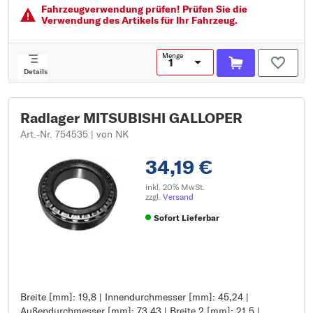
Einbauseite: Hinterachse beidseitig
Fahrzeugver­wendung prüfen! Prüfen Sie die
Verwendung des Artikels für Ihr Fahrzeug.
Menge
Details
Radlager MITSUBISHI GALLOPER
Art.-Nr. 754535
| von NK
34,19 €
inkl. 20% MwSt.
zzgl.
Versand
Sofort Lieferbar
Breite [mm]: 19,8 | Innendurchmesser [mm]: 45,24 |
Breite [mm]: 19,8
Außendurchmesser [mm]: 73,43 | Breite 2 [mm]: 21,5 |
Innendurchmesser [mm]: 45,24