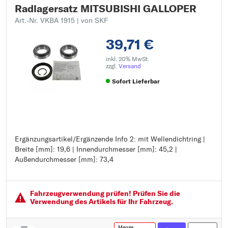
Radlagersatz MITSUBISHI GALLOPER
Art.-Nr. VKBA 1915
| von SKF
39,71 €
inkl. 20% MwSt.
zzgl.
Versand
Sofort Lieferbar
Ergänzungsartikel/Ergänzende Info 2: mit Wellendichtring |
Ergänzungsartikel/Ergänzende Info 2: mit Wellendichtring
Breite [mm]: 19,6 | Innendurchmesser [mm]: 45,2 |
Breite [mm]: 19,6
Außendurchmesser [mm]: 73,4
Innendurchmesser [mm]: 45,2
Außendurchmesser [mm]: 73,4
Fahrzeugver­wendung prüfen! Prüfen Sie die
Verwendung des Artikels für Ihr Fahrzeug.
Menge