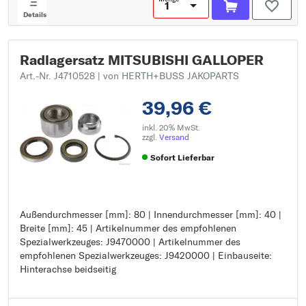
Details
Radlagersatz MITSUBISHI GALLOPER
Art.-Nr. J4710528
| von HERTH+BUSS JAKOPARTS
39,96 €
inkl. 20% MwSt.
zzgl.
Versand
Sofort Lieferbar
Außendurchmesser [mm]: 80 | Innendurchmesser [mm]: 40 |
Außendurchmesser [mm]: 80
Breite [mm]: 45 | Artikelnummer des empfohlenen
Innendurchmesser [mm]: 40
Spezialwerkzeuges: J9470000 | Artikelnummer des
Breite [mm]: 45
empfohlenen Spezialwerkzeuges: J9420000 | Einbauseite:
Artikelnummer des empfohlenen Spezialwerkzeuges:
Hinterachse beidseitig
J9470000
Artikelnummer des empfohlenen Spezialwerkzeuges:
J9420000