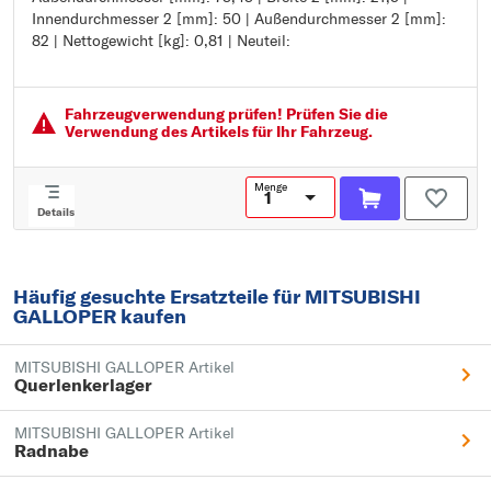
Innendurchmesser 2 [mm]: 50 | Außendurchmesser 2 [mm]:
Außendurchmesser [mm]: 73,43
82 | Nettogewicht [kg]: 0,81 | Neuteil:
Breite 2 [mm]: 21,5
Innendurchmesser 2 [mm]: 50
Außendurchmesser 2 [mm]: 82
Nettogewicht [kg]: 0,81
Fahrzeugver­wendung prüfen! Prüfen Sie die
Neuteil:
Verwendung des Artikels für Ihr Fahrzeug.
Menge
Details
Häufig gesuchte Ersatzteile für MITSUBISHI
GALLOPER kaufen
MITSUBISHI GALLOPER Artikel
Querlenkerlager
MITSUBISHI GALLOPER Artikel
Radnabe