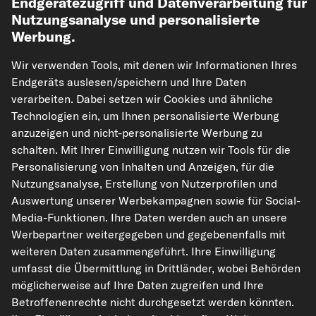
Endgerätezugriff und Datenverarbeitung für
Nutzungsanalyse und personalisierte
Werbung.
Wir verwenden Tools, mit denen wir Informationen Ihres
Endgeräts auslesen/speichern und Ihre Daten
verarbeiten. Dabei setzen wir Cookies und ähnliche
Technologien ein, um Ihnen personalisierte Werbung
kfzteile24.de
carpardoo.nl
carpardoo.fr
anzuzeigen und nicht-personalisierte Werbung zu
schalten. Mit Ihrer Einwilligung nutzen wir Tools für die
carpardoo.dk
Personalisierung von Inhalten und Anzeigen, für die
Nutzungsanalyse, Erstellung von Nutzerprofilen und
Auswertung unserer Werbekampagnen sowie für Social-
Media-Funktionen. Ihre Daten werden auch an unsere
Die hier dargestellten Daten, insbesondere die gesamte Datenbank, dürfen
nicht vervielfältigt werden. Die Vervielfältigung und Verbreitung der Daten und
Werbepartner weitergegeben und gegebenenfalls mit
der Datenbank ohne vorherige Einwilligung von TecAlliance und/oder die
weiteren Daten zusammengeführt. Ihre Einwilligung
Einbeziehung Dritter in solche Aktivitäten ist streng verboten. Jegliche
unautorisierte Nutzung von Inhalten stellt eine Verletzung des Urheberrechts
umfasst die Übermittlung in Drittländer, wobei Behörden
dar und kann rechtliche Schritte nach sich ziehen.
möglicherweise auf Ihre Daten zugreifen und Ihre
Betroffenenrechte nicht durchgesetzt werden könnten.
Vertrag widerrufen