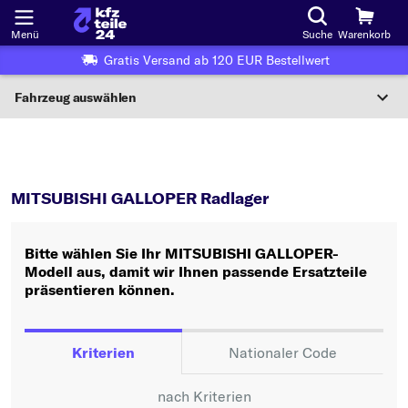
Menü
Suche
Warenkorb
Gratis Versand ab 120 EUR Bestellwert
Fahrzeug auswählen
Nationaler Code
GALLOPER
Radlager
Wo finde ich die?
MITSUBISHI GALLOPER Radlager
Fahrzeug auswählen
Bitte wählen Sie Ihr MITSUBISHI GALLOPER-
Oder
Modell aus, damit wir Ihnen passende Ersatzteile
präsentieren können.
Oder Fahrzeugauswahl nach Kriterien:
Hersteller wählen
Kriterien
Nationaler Code
Modell wählen
nach Kriterien