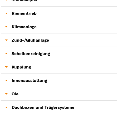
Kühler
Zylinderkopfdichtung
Domlager
Riementrieb
Ventildeckeldichtung
Stoßdämpfer
Keilrippenriemen
Klimaanlage
Zahnriemensatz
Klimakondensator
Zünd-/Glühanlage
Klimakompressor
Zündkerzen
Scheibenreinigung
Zündspule
Scheibenwischer
Kupplung
Kupplung
Innenausstattung
Heckklappendämpfer
Öle
Motoröl
Dachboxen und Trägersysteme