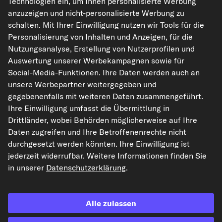
Technologien ein, um Ihnen personalisierte Werbung
anzuzeigen und nicht-personalisierte Werbung zu
schalten. Mit Ihrer Einwilligung nutzen wir Tools für die
kfzteile24.de
carpardoo.nl
carpardoo.fr
Personalisierung von Inhalten und Anzeigen, für die
carpardoo.dk
Nutzungsanalyse, Erstellung von Nutzerprofilen und
Auswertung unserer Werbekampagnen sowie für
Social-Media-Funktionen. Ihre Daten werden auch an
unsere Werbepartner weitergegeben und
Die hier dargestellten Daten, insbesondere die gesamte Datenbank, dürfen
gegebenenfalls mit weiteren Daten zusammengeführt.
nicht vervielfältigt werden. Die Vervielfältigung und Verbreitung der Daten und
der Datenbank ohne vorherige Einwilligung von TecAlliance und/oder die
Ihre Einwilligung umfasst die Übermittlung in
Einbeziehung Dritter in solche Aktivitäten ist streng verboten. Jegliche
Drittländer, wobei Behörden möglicherweise auf Ihre
unautorisierte Nutzung von Inhalten stellt eine Verletzung des Urheberrechts
dar und kann rechtliche Schritte nach sich ziehen.
Daten zugreifen und Ihre Betroffenenrechte nicht
durchgesetzt werden könnten. Ihre Einwilligung ist
Vertrag widerrufen
jederzeit widerrufbar. Weitere Informationen finden Sie
in unserer
Datenschutzerklärung
.
© 2026 kfzteile24 GmbH - Alle Rechte vorbehalten.
Alle zulassen