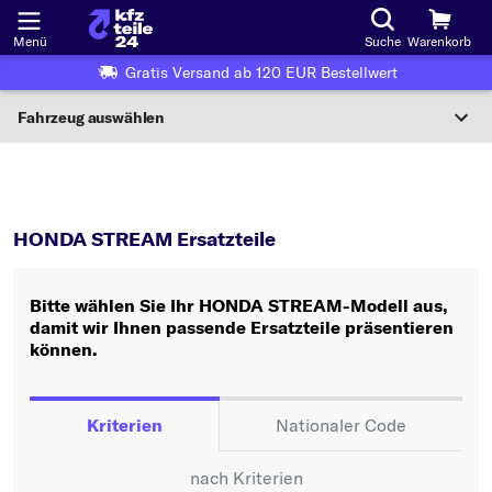
Menü
Suche
Warenkorb
Gratis Versand ab 120 EUR Bestellwert
Fahrzeug auswählen
Nationaler Code
STREAM
HONDA STREAM Ersatzteile
Wo finde ich die?
HONDA STREAM Ersatzteile
Fahrzeug auswählen
Bitte wählen Sie Ihr HONDA STREAM-Modell aus,
Oder
damit wir Ihnen passende Ersatzteile präsentieren
können.
Oder Fahrzeugauswahl nach Kriterien:
Hersteller wählen
Kriterien
Nationaler Code
Modell wählen
nach Kriterien