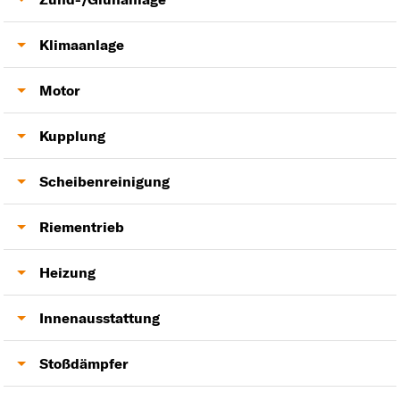
Lenkgetriebe
Luftmassenmesser
Zündkerzen
Klimaanlage
Zündspule
Klimakondensator
Motor
Klimakompressor
Zylinderkopfdichtung
Kupplung
Ventildeckeldichtung
Kupplung
Scheibenreinigung
Scheibenwischer
Riementrieb
Keilrippenriemen
Heizung
Gebläsemotor
Innenausstattung
Heckklappendämpfer
Stoßdämpfer