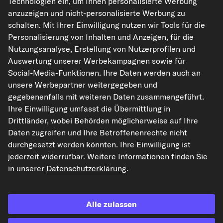
Technologien ein, um Ihnen personalisierte Werbung
anzuzeigen und nicht-personalisierte Werbung zu
schalten. Mit Ihrer Einwilligung nutzen wir Tools für die
kfzteile24.de
carpardoo.nl
carpardoo.fr
Personalisierung von Inhalten und Anzeigen, für die
carpardoo.dk
Nutzungsanalyse, Erstellung von Nutzerprofilen und
Auswertung unserer Werbekampagnen sowie für
Social-Media-Funktionen. Ihre Daten werden auch an
unsere Werbepartner weitergegeben und
Die hier dargestellten Daten, insbesondere die gesamte Datenbank, dürfen
gegebenenfalls mit weiteren Daten zusammengeführt.
nicht vervielfältigt werden. Die Vervielfältigung und Verbreitung der Daten und
der Datenbank ohne vorherige Einwilligung von TecAlliance und/oder die
Ihre Einwilligung umfasst die Übermittlung in
Einbeziehung Dritter in solche Aktivitäten ist streng verboten. Jegliche
Drittländer, wobei Behörden möglicherweise auf Ihre
unautorisierte Nutzung von Inhalten stellt eine Verletzung des Urheberrechts
dar und kann rechtliche Schritte nach sich ziehen.
Daten zugreifen und Ihre Betroffenenrechte nicht
durchgesetzt werden könnten. Ihre Einwilligung ist
Vertrag widerrufen
jederzeit widerrufbar. Weitere Informationen finden Sie
in unserer
Datenschutzerklärung
.
© 2026 kfzteile24 GmbH - Alle Rechte vorbehalten.
Alle zulassen