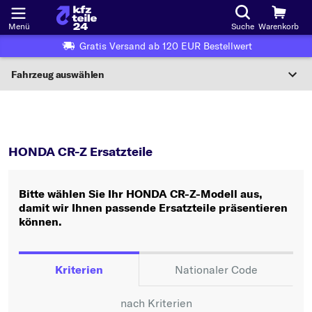
Menü
Suche
Warenkorb
Gratis Versand ab 120 EUR Bestellwert
Fahrzeug auswählen
Nationaler Code
CR-Z
HONDA CR-Z Ersatzteile
Wo finde ich die?
HONDA CR-Z Ersatzteile
Fahrzeug auswählen
Bitte wählen Sie Ihr HONDA CR-Z-Modell aus,
Oder
damit wir Ihnen passende Ersatzteile präsentieren
können.
Oder Fahrzeugauswahl nach Kriterien:
Hersteller wählen
Kriterien
Nationaler Code
Modell wählen
nach Kriterien