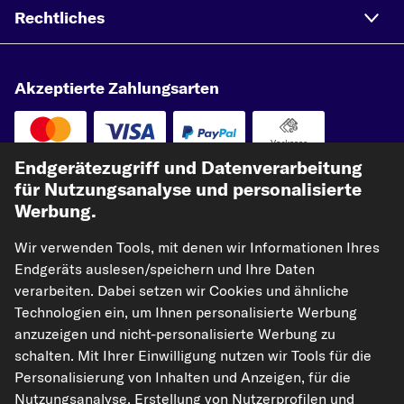
Rechtliches
Akzeptierte Zahlungsarten
Vorkasse
Endgerätezugriff und Datenverarbeitung
Unsere Versandpartner
für Nutzungsanalyse und personalisierte
Werbung.
Wir verwenden Tools, mit denen wir Informationen Ihres
Endgeräts auslesen/speichern und Ihre Daten
verarbeiten. Dabei setzen wir Cookies und ähnliche
Technologien ein, um Ihnen personalisierte Werbung
anzuzeigen und nicht-personalisierte Werbung zu
schalten. Mit Ihrer Einwilligung nutzen wir Tools für die
kfzteile24.de
carpardoo.nl
carpardoo.fr
Personalisierung von Inhalten und Anzeigen, für die
carpardoo.dk
Nutzungsanalyse, Erstellung von Nutzerprofilen und