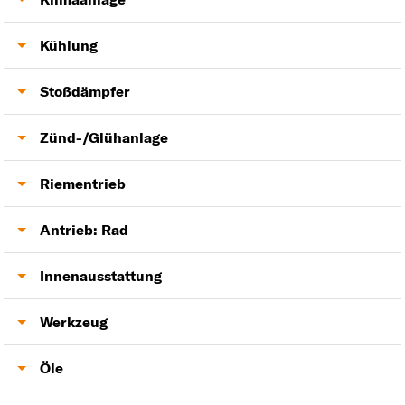
Stoßstange
Zylinderkopfdichtung
Klimakondensator
Kühlung
Motorlager
Klimakompressor
Wasserpumpe
Stoßdämpfer
Thermostat
Domlager
Zünd-/Glühanlage
Kühler
Stoßdämpfer
Zündspule
Riementrieb
Zündkerzen
Zahnriemensatz
Antrieb: Rad
Glühkerzen
Keilrippenriemen
Antriebswelle
Innenausstattung
Fensterheber
Werkzeug
Heckklappendämpfer
Lambdasonde
Öle