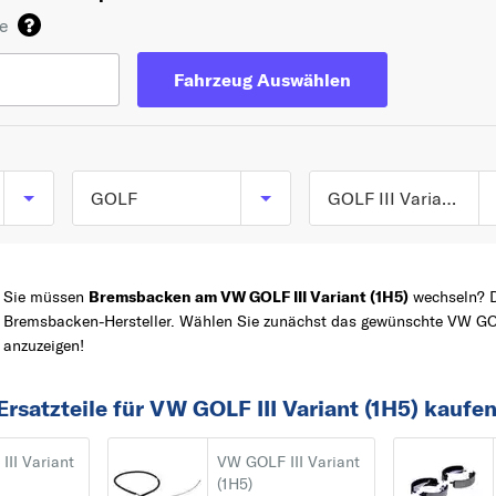
de
Fahrzeug Auswählen
GOLF
GOLF III Variant (1H5) ab 07/1993 bis 04/1999
GOLF I (17) ab 04/19
TOP 5 SERIEN
GOLF
bis 12/1985
Sie müssen
Bremsbacken am VW GOLF III Variant (1H5)
wechseln? Da
POLO
GOLF I Cabriolet (15
Bremsbacken-Hersteller. Wählen Sie zunächst das gewünschte VW GOLF
anzuzeigen!
ab 01/1979 bis
Z
PASSAT
08/1993
TRANSPORTER
rsatzteile für VW GOLF III Variant (1H5) kaufe
GOLF II (19E, 1G1) ab
CADDY
08/1983 bis 12/1992
1
II Variant
VW GOLF III Variant
(1H5)
GOLF III (1H1) ab
181