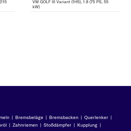
(115
VW GOLF III Variant (1H5), 1.8 (75 PS, 55
kW)
1)
9
)
)
meln
|
Bremsbeläge
|
Bremsbacken
|
Querlenker
|
röl
|
Zahnriemen
|
Stoßdämpfer
|
Kupplung
|