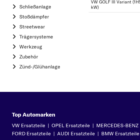
HYUNDAI
VW GOLF III Variant (1H5
Schließanlage
kW)
K
Stoßdämpfer
KIA
Streetwear
L
Trägersysteme
LAND ROVER
Werkzeug
M
Zubehör
MAZDA
Zünd-/Glühanlage
MERCEDES-BEN
MITSUBISHI
N
NISSAN
O
Top Automarken
OPEL
VW Ersatzteile
|
OPEL Ersatzteile
|
MERCEDES-BENZ Er
P
FORD Ersatzteile
|
AUDI Ersatzteile
|
BMW Ersatzteile
PEUGEOT