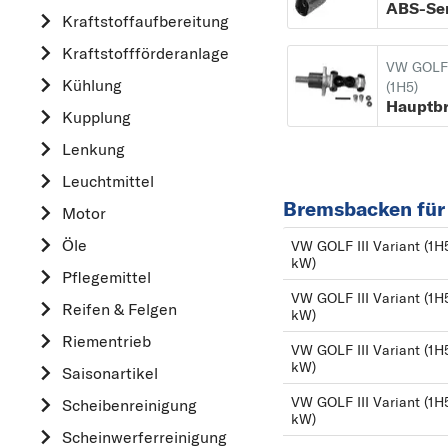
ABS-Se
Kraftstoff­aufbereitung
AUDI
Kraftstoff­förderanlage
B
VW GOLF I
Kühlung
BMW
(1H5)
Kupplung
C
CHEVROLET
Lenkung
CITROËN
Leuchtmittel
Bremsbacken für 
D
Motor
DACIA
Öle
VW GOLF III Variant (1H5
kW)
DAIHATSU
Pflegemittel
VW GOLF III Variant (1H5
F
Reifen & Felgen
kW)
FIAT
Riementrieb
VW GOLF III Variant (1H5
FORD
kW)
Saisonartikel
H
VW GOLF III Variant (1H5
Scheibenreinigung
kW)
HONDA
Scheinwerferreinigung