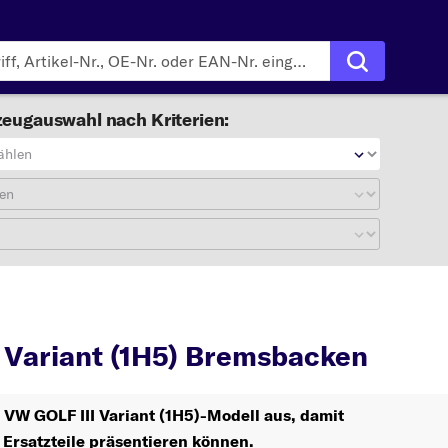
eugauswahl nach Kriterien:
ählen
en
GOLF III Variant (1H5)
 Variant (1H5) Bremsbacken
r VW GOLF III Variant (1H5)-Modell aus, damit
 Ersatzteile präsentieren können.