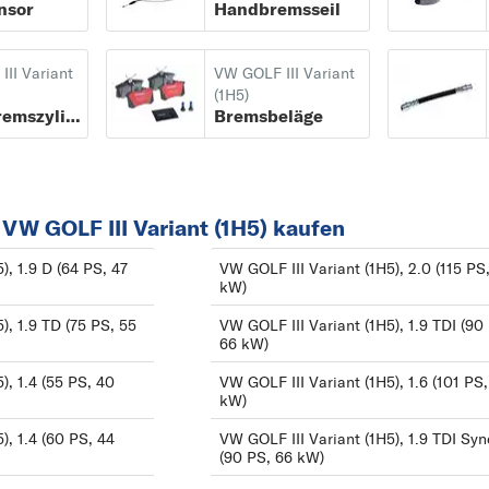
nsor
Handbremsseil
08/1991 bis 07/1998
A
GOLF III Cabriolet
AMAROK
II Variant
VW GOLF III Variant
(1E7) ab 07/1993 bis
B
(1H5)
Hauptbremszylinder
Bremsbeläge
05/1998
BEETLE
GOLF III Variant (1H5
BORA
ab 07/1993 bis
C
04/1999
VW GOLF III Variant (1H5) kaufen
CADDY
GOLF IV (1J1) ab
CC
), 1.9 D (64 PS, 47
VW GOLF III Variant (1H5), 2.0 (115 PS
kW)
08/1997 bis 06/2005
CORRADO
GOLF IV Cabriolet
), 1.9 TD (75 PS, 55
VW GOLF III Variant (1H5), 1.9 TDI (90
CRAFTER 30-35
66 kW)
(1E7) ab 06/1998 bis
CRAFTER 30-50
), 1.4 (55 PS, 40
VW GOLF III Variant (1H5), 1.6 (101 PS,
06/2002
E
kW)
GOLF IV Variant (1J5
EOS
), 1.4 (60 PS, 44
VW GOLF III Variant (1H5), 1.9 TDI Syn
ab 05/1999 bis
(90 PS, 66 kW)
F
06/2006