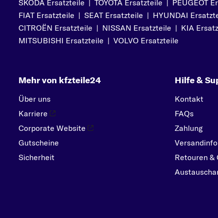
SKODA Ersatzteile
|
TOYOTA Ersatzteile
|
PEUGEOT Ers
PORSCHE
FIAT Ersatzteile
|
SEAT Ersatzteile
|
HYUNDAI Ersatzte
R
CITROËN Ersatzteile
|
NISSAN Ersatzteile
|
KIA Ersatz
RENAULT
MITSUBISHI Ersatzteile
|
VOLVO Ersatzteile
S
SEAT
Mehr von kfzteile24
Hilfe & Su
SKODA
SMART
Über uns
Kontakt
SUBARU
Karriere
FAQs
SUZUKI
Corporate Website
Zahlung
Gutscheine
Versandinfo
T
Sicherheit
TOYOTA
Retouren & 
Austauschar
V
VOLVO
VW