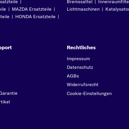
atzteile
|
Bremssattel
|
Innenraumfilte
07/2009
NEW BEETLE
ile
|
MAZDA Ersatzteile
|
Lichtmaschinen
|
Katalysato
P
teile
|
HONDA Ersatzteile
|
PASSAT
POLO
S
pport
Rechtliches
SCIROCCO
SHARAN
Impressum
T
Datenschutz
TARO
AGBs
TOUAREG
Widerrufsrecht
Garantie
TRANSPORTER
Cookie-Einstellungen
tikel
U
UP
V
VENTO