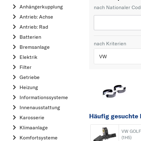
Anhängerkupplung
nach Nationaler Co
Antrieb: Achse
Antrieb: Rad
Batterien
nach Kriterien
Bremsanlage
VW
Elektrik
Filter
TOP 5 HERSTELLER
Getriebe
VW
Heizung
OPEL
Informationssysteme
MERCEDES-BEN
Innenausstattung
FORD
Häufig gesuchte E
Karosserie
AUDI
Klimaanlage
A
VW GOLF I
Komfortsysteme
(1H5)
ALFA ROMEO