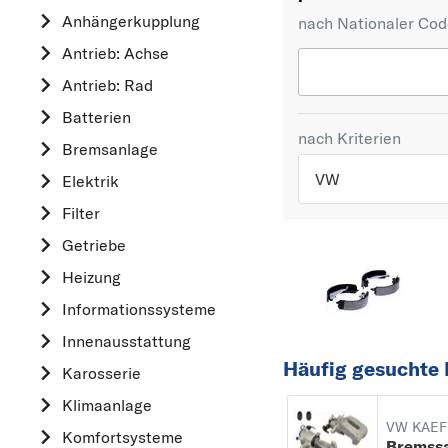
Anhängerkupplung
nach Nationaler Co
Antrieb: Achse
Antrieb: Rad
Batterien
nach Kriterien
Bremsanlage
VW
Elektrik
Filter
TOP 5 HERSTELLER
Getriebe
VW
Heizung
OPEL
Informationssysteme
MERCEDES-BEN
Innenausstattung
FORD
Häufig gesuchte 
Karosserie
AUDI
Klimaanlage
A
VW KAEF
Komfortsysteme
ALFA ROMEO
Bremssa