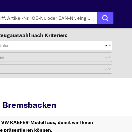
eugauswahl nach Kriterien:
ählen
en
EFER
Bremsbacken
 Bremsbacken
hr VW KAEFER-Modell aus, damit wir Ihnen
le präsentieren können.