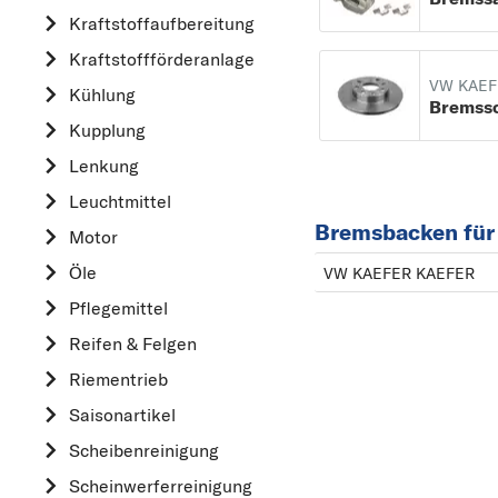
Kraftstoff­aufbereitung
AUDI
Kraftstoff­förderanlage
B
VW KAEF
Kühlung
BMW
Bremss
Kupplung
C
CHEVROLET
Lenkung
CITROËN
Leuchtmittel
Bremsbacken fü
D
Motor
DACIA
Öle
VW KAEFER KAEFER
DAIHATSU
Pflegemittel
F
Reifen & Felgen
FIAT
Riementrieb
FORD
Saisonartikel
H
Scheibenreinigung
HONDA
Scheinwerferreinigung