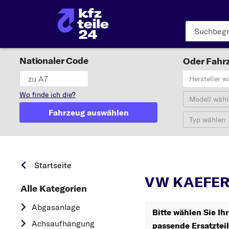
Nationaler Code
Oder Fahrz
Hersteller w
Wo finde ich die?
Modell wähl
Fahrzeug auswählen
Typ wählen
KA
Startseite
VW KAEFER
Alle Kategorien
Abgasanlage
Bitte wählen Sie I
Achsaufhängung
passende Ersatztei