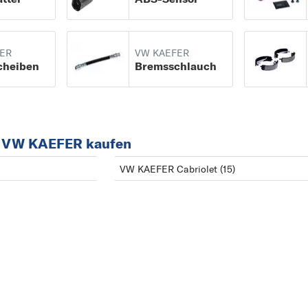
A
AMAROK
ER
VW KAEFER
B
cheiben
Bremsschlauch
BEETLE
BORA
C
r VW KAEFER kaufen
CADDY
CC
VW KAEFER Cabriolet (15)
CORRADO
CRAFTER 30-35
CRAFTER 30-50
E
EOS
F