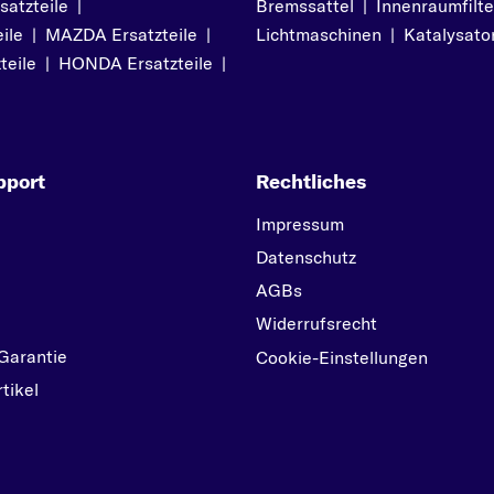
atzteile
|
Bremssattel
|
Innenraumfilte
NEW BEETLE
ile
|
MAZDA Ersatzteile
|
Lichtmaschinen
|
Katalysato
P
teile
|
HONDA Ersatzteile
|
PASSAT
POLO
S
pport
Rechtliches
SCIROCCO
SHARAN
Impressum
T
Datenschutz
TARO
AGBs
TOUAREG
Widerrufsrecht
Garantie
TRANSPORTER
Cookie-Einstellungen
tikel
U
UP
V
VENTO