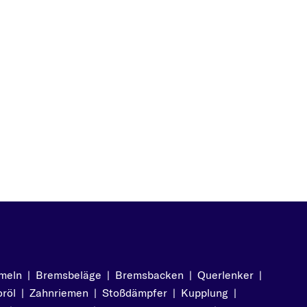
meln
|
Bremsbeläge
|
Bremsbacken
|
Querlenker
|
röl
|
Zahnriemen
|
Stoßdämpfer
|
Kupplung
|