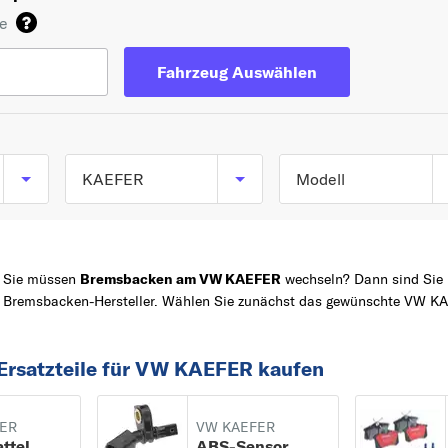
de
Fahrzeug Auswählen
KAEFER
Modell
KAEFER Cabriolet (1
TOP 5 SERIEN
GOLF
ab 07/1949 bis 03/19
Sie müssen
Bremsbacken am VW KAEFER
wechseln? Dann sind Sie b
POLO
KAEFER KAEFER ab
Bremsbacken-Hersteller. Wählen Sie zunächst das gewünschte VW KA
12/1947 bis 08/2003
Z
PASSAT
TRANSPORTER
Ersatzteile für VW KAEFER kaufen
CADDY
1
ER
VW KAEFER
181
ttel
ABS-Sensor