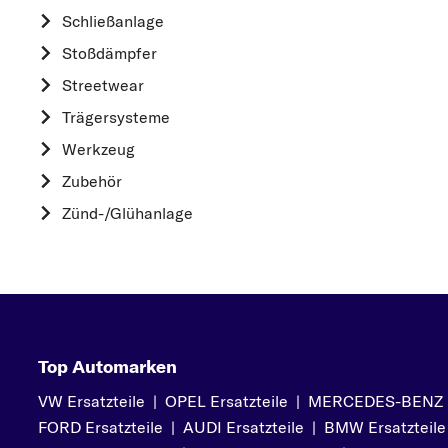
HYUNDAI
Schließanlage
K
Stoßdämpfer
KIA
Streetwear
L
Trägersysteme
LAND ROVER
Werkzeug
M
Zubehör
MAZDA
Zünd-/Glühanlage
MERCEDES-BEN
MITSUBISHI
N
NISSAN
O
Top Automarken
OPEL
VW Ersatzteile
|
OPEL Ersatzteile
|
MERCEDES-BENZ Er
P
FORD Ersatzteile
|
AUDI Ersatzteile
|
BMW Ersatzteile
PEUGEOT