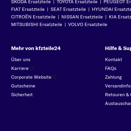
SKODA Ersatzteile
|
TOYOTA Ersatzteile
|
PEUGEOT Ers
PORSCHE
FIAT Ersatzteile
|
SEAT Ersatzteile
|
HYUNDAI Ersatzte
R
CITROËN Ersatzteile
|
NISSAN Ersatzteile
|
KIA Ersatz
RENAULT
MITSUBISHI Ersatzteile
|
VOLVO Ersatzteile
S
SEAT
Mehr von kfzteile24
Hilfe & Su
SKODA
SMART
Über uns
Kontakt
SUBARU
Karriere
FAQs
SUZUKI
Corporate Website
Zahlung
Gutscheine
Versandinfo
T
Sicherheit
TOYOTA
Retouren & 
Austauschar
V
VOLVO
VW