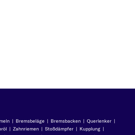
meln
|
Bremsbeläge
|
Bremsbacken
|
Querlenker
|
röl
|
Zahnriemen
|
Stoßdämpfer
|
Kupplung
|