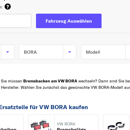
de
Fahrzeug Auswählen
BORA
Modell
BORA (1J2) ab 10/19
TOP 5 SERIEN
GOLF
bis 12/2013
Sie müssen
Bremsbacken am VW BORA
wechseln? Dann sind Sie bei
POLO
BORA Variant (1J6) a
Hersteller. Wählen Sie zunächst das gewünschte VW BORA-Modell aus
05/1999 bis 05/200
Z
PASSAT
TRANSPORTER
Ersatzteile für VW BORA kaufen
CADDY
1
A
VW BORA
181
cheiben
Bremsbeläge