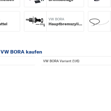
A
AMAROK
A
VW BORA
B
ttel
Hauptbremszylinder
BEETLE
BORA
C
r VW BORA kaufen
CADDY
CC
VW BORA Variant (1J6)
CORRADO
CRAFTER 30-35
CRAFTER 30-50
E
EOS
F