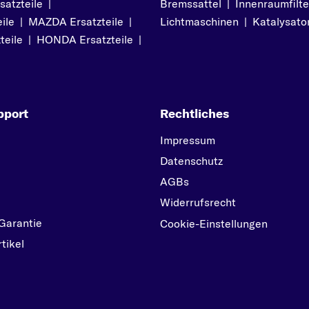
atzteile
|
Bremssattel
|
Innenraumfilte
NEW BEETLE
ile
|
MAZDA Ersatzteile
|
Lichtmaschinen
|
Katalysato
P
teile
|
HONDA Ersatzteile
|
PASSAT
POLO
S
pport
Rechtliches
SCIROCCO
SHARAN
Impressum
T
Datenschutz
TARO
AGBs
TOUAREG
Widerrufsrecht
Garantie
TRANSPORTER
Cookie-Einstellungen
tikel
U
UP
V
VENTO