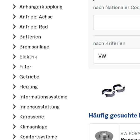
Anhängerkupplung
nach Nationaler Co
Antrieb: Achse
Antrieb: Rad
Batterien
nach Kriterien
Bremsanlage
VW
Elektrik
Filter
TOP 5 HERSTELLER
Getriebe
VW
Heizung
OPEL
Informationssysteme
MERCEDES-BEN
Innenausstattung
FORD
Häufig gesuchte 
Karosserie
AUDI
Klimaanlage
A
VW BOR
Komfortsysteme
ALFA ROMEO
Bremss