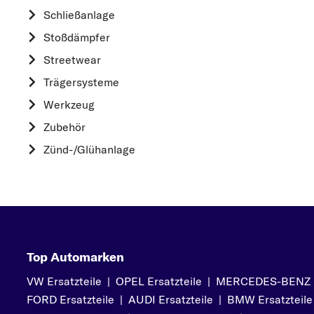
HYUNDAI
Schließanlage
K
Stoßdämpfer
KIA
Streetwear
L
Trägersysteme
LAND ROVER
Werkzeug
M
Zubehör
MAZDA
Zünd-/Glühanlage
MERCEDES-BEN
MITSUBISHI
N
NISSAN
O
Top Automarken
OPEL
VW Ersatzteile
|
OPEL Ersatzteile
|
MERCEDES-BENZ Er
P
FORD Ersatzteile
|
AUDI Ersatzteile
|
BMW Ersatzteile
PEUGEOT