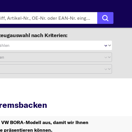
eugauswahl nach Kriterien:
ählen
en
RA
Bremsbacken
remsbacken
hr VW BORA-Modell aus, damit wir Ihnen
le präsentieren können.