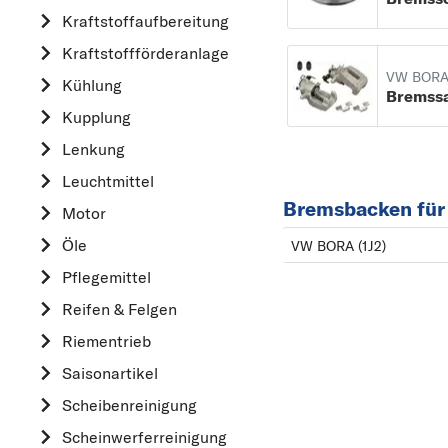
Kraftstoff­aufbereitung
AUDI
Kraftstoff­förderanlage
B
VW BOR
Kühlung
BMW
Bremssa
Kupplung
C
CHEVROLET
Lenkung
CITROËN
Leuchtmittel
Bremsbacken fü
D
Motor
DACIA
Öle
VW BORA (1J2)
DAIHATSU
Pflegemittel
F
Reifen & Felgen
FIAT
Riementrieb
FORD
Saisonartikel
H
Scheibenreinigung
HONDA
Scheinwerferreinigung