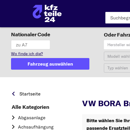
Nationaler Code
Oder Fahrz
Hersteller w
Wo finde ich die?
Modell wähl
Fahrzeug auswählen
Typ wählen
BO
Startseite
VW BORA B
Alle Kategorien
Abgasanlage
Bitte wählen Sie I
Achsaufhängung
passende Ersatztei