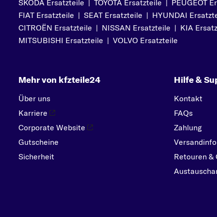
SKODA Ersatzteile
|
TOYOTA Ersatzteile
|
PEUGEOT Ers
PORSCHE
FIAT Ersatzteile
|
SEAT Ersatzteile
|
HYUNDAI Ersatzte
R
CITROËN Ersatzteile
|
NISSAN Ersatzteile
|
KIA Ersatz
RENAULT
MITSUBISHI Ersatzteile
|
VOLVO Ersatzteile
S
SEAT
Mehr von kfzteile24
Hilfe & Su
SKODA
SMART
Über uns
Kontakt
SUBARU
Karriere
FAQs
SUZUKI
Corporate Website
Zahlung
Gutscheine
Versandinfo
T
Sicherheit
TOYOTA
Retouren & 
Austauschar
V
VOLVO
VW