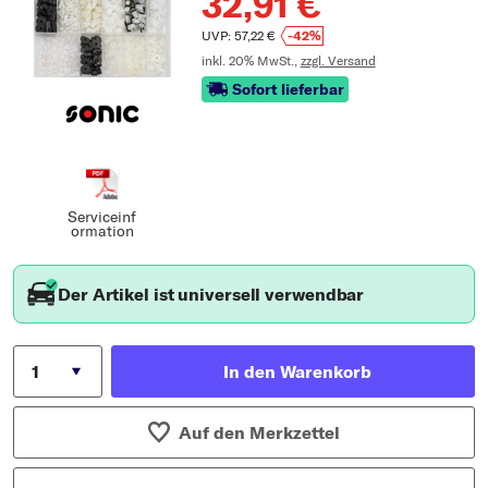
32,91 €
UVP: 57,22 €
-42%
inkl. 20% MwSt.,
zzgl. Versand
Sofort lieferbar
Serviceinf
ormation
Der Artikel ist universell verwendbar
In den Warenkorb
Auf den Merkzettel