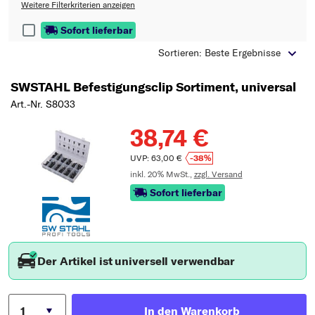
Typ wählen
Weitere Filterkriterien anzeigen
Sofort lieferbar
Sortieren: Beste Ergebnisse
SWSTAHL Befestigungsclip Sortiment, universal
Art.-Nr. S8033
38,74 €
UVP: 63,00 €
-38%
inkl. 20% MwSt.,
zzgl. Versand
Sofort lieferbar
Der Artikel ist universell verwendbar
In den Warenkorb