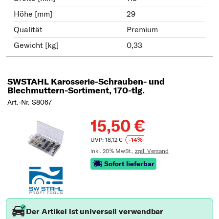
Höhe [mm]
29
Qualität
Premium
Gewicht [kg]
0,33
SWSTAHL Karosserie-Schrauben- und
Blechmuttern-Sortiment, 170-tlg.
Art.-Nr. S8067
15,50 €
UVP: 18,12 €
-14%
inkl. 20% MwSt.,
zzgl. Versand
Sofort lieferbar
Der Artikel ist universell verwendbar