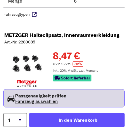
Menge
6
Fahrzeugtypen
METZGER Halteclipsatz, Innenraumverkleidung
Art.-Nr. 2280085
8,47 €
UVP: 9,72 €
-12%
inkl. 20% MwSt.,
zzgl. Versand
Sofort lieferbar
Passgenauigkeit prüfen
Fahrzeug auswählen
In den Warenkorb