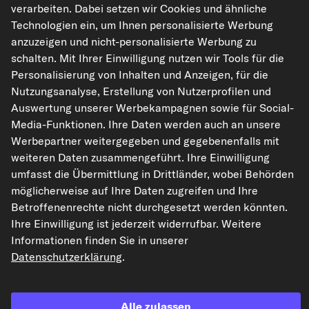
verarbeiten. Dabei setzen wir Cookies und ähnliche
Technologien ein, um Ihnen personalisierte Werbung
anzuzeigen und nicht-personalisierte Werbung zu
Der Artikel ist universell verwendbar
schalten. Mit Ihrer Einwilligung nutzen wir Tools für die
Personalisierung von Inhalten und Anzeigen, für die
In den Warenkorb
Nutzungsanalyse, Erstellung von Nutzerprofilen und
Auswertung unserer Werbekampagnen sowie für Social-
Media-Funktionen. Ihre Daten werden auch an unsere
Auf den Merkzettel
Werbepartner weitergegeben und gegebenenfalls mit
weiteren Daten zusammengeführt. Ihre Einwilligung
Zur Detailseite
umfasst die Übermittlung in Drittländer, wobei Behörden
möglicherweise auf Ihre Daten zugreifen und Ihre
Mercedes-Benz Befestigungs-Clip Sortiment in Kasset
Betroffenenrechte nicht durchgesetzt werden könnten.
te 270-teilig.Eigenschaften:Inhalt: 1 Set
Ihre Einwilligung ist jederzeit widerrufbar. Weitere
Informationen finden Sie in unserer
Stückliste
Datenschutzerklärung
.
Clip, Zier-/Schutzleiste
Art.-Nr. S8028-8
Alle zulassen