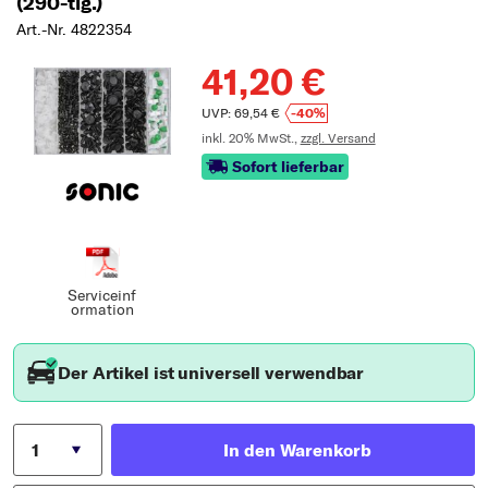
(290-tlg.)
Art.-Nr. 4822354
41,20 €
UVP: 69,54 €
-40%
inkl. 20% MwSt.,
zzgl. Versand
Sofort lieferbar
Serviceinf
ormation
Der Artikel ist universell verwendbar
In den Warenkorb