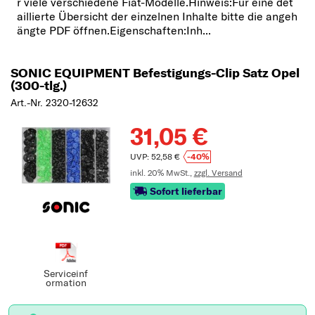
r viele verschiedene Fiat-Modelle.Hinweis:Für eine det
aillierte Übersicht der einzelnen Inhalte bitte die angeh
ängte PDF öffnen.Eigenschaften:Inh...
SONIC EQUIPMENT Befestigungs-Clip Satz Opel
(300-tlg.)
Art.-Nr. 2320-12632
31,05 €
UVP: 52,58 €
-40%
inkl. 20% MwSt.,
zzgl. Versand
Sofort lieferbar
Serviceinf
ormation