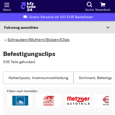
Menü
Suche
Warenkorb
Gratis Versand ab 120 EUR Bestellwert
Fahrzeug auswählen
Nationaler Code
Schrauben/Muttern/Bolzen/Clips
>
Befestigungsclips
Wo finde ich die?
(135 Teile gefunden
)
Fahrzeug auswählen
Oder
Halteclipsatz, Innenraumverkleidung
Sortiment, Befestigu
Oder Fahrzeugauswahl nach Kriterien:
Filtern nach Hersteller:
Hersteller wählen
Modell wählen