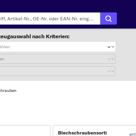
eugauswahl nach Kriterien:
ählen
en
chrauben
Blechschraubensorti