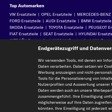
Top Automarken
VW Ersatzteile
|
OPEL Ersatzteile
|
MERCEDES-BENZ Er
FORD Ersatzteile
|
AUDI Ersatzteile
|
BMW Ersatzteile
SKODA Ersatzteile
|
TOYOTA Ersatzteile
|
PEUGEOT Ers
FIAT Ersatzteile
|
SEAT Ersatzteile
|
HYUNDAI Ersatzte
CITROËN Ersatzteile
|
NISSAN Ersatzteile
|
KIA Ersatz
MITSUBISHI Ersatzteile
|
VOLVO Ersatzteile
Endgerätezugriff und Datenver
Wir verwenden Tools, mit denen wir Info
Daten verarbeiten. Dabei setzen wir Coo
Mehr von kfzteile24
Hilfe & Su
Werbung anzuzeigen und nicht-personalis
Über uns
Kontakt
Tools für die Personalisierung von Inhal
Karriere
FAQs
Nutzerprofilen und Auswertung unserer
Daten werden auch an unsere Werbepart
Corporate Website
Zahlung
zusammengeführt. Ihre Einwilligung umfa
Gutscheine
Versandinfo
möglicherweise auf Ihre Daten zugreifen
Sicherheit
Retouren & 
könnten. Ihre Einwilligung ist jederzeit 