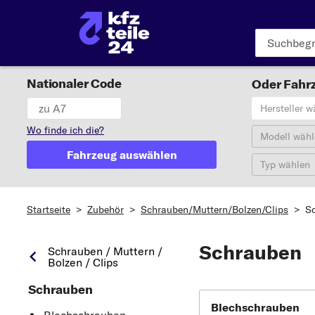
Nationaler Code
Oder Fahrz
Hersteller w
Wo finde ich die?
Modell wähl
Fahrzeug auswählen
Typ wählen
Startseite
>
Zubehör
>
Schrauben/Muttern/Bolzen/Clips
>
S
Schrauben
Schrauben / Muttern /
Bolzen / Clips
Schrauben
Blechschrauben