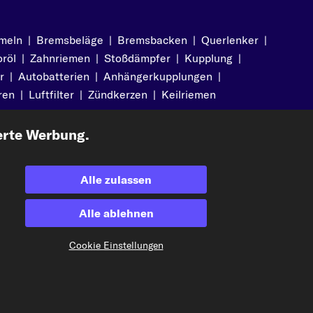
meln
|
Bremsbeläge
|
Bremsbacken
|
Querlenker
|
röl
|
Zahnriemen
|
Stoßdämpfer
|
Kupplung
|
r
|
Autobatterien
|
Anhängerkupplungen
|
ren
|
Luftfilter
|
Zündkerzen
|
Keilriemen
erte Werbung.
Alle zulassen
Akzeptierte Zahlungsarten
Alle ablehnen
Cookie Einstellungen
Vorkasse
Unsere Versandpartner