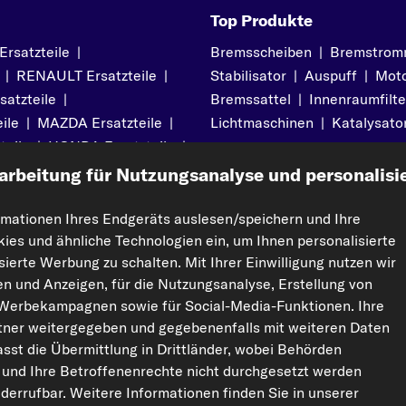
Top Produkte
satzteile
|
Bremsscheiben
|
Bremstrom
|
RENAULT Ersatzteile
|
Stabilisator
|
Auspuff
|
Moto
atzteile
|
Bremssattel
|
Innenraumfilte
ile
|
MAZDA Ersatzteile
|
Lichtmaschinen
|
Katalysato
teile
|
HONDA Ersatzteile
|
arbeitung für Nutzungsanalyse und personalisi
rmationen Ihres Endgeräts auslesen/speichern und Ihre
kies und ähnliche Technologien ein, um Ihnen personalisierte
pport
Rechtliches
ierte Werbung zu schalten. Mit Ihrer Einwilligung nutzen wir
Impressum
ten und Anzeigen, für die Nutzungsanalyse, Erstellung von
Datenschutz
 Werbekampagnen sowie für Social-Media-Funktionen. Ihre
ner weitergegeben und gegebenenfalls mit weiteren Daten
AGBs
sst die Übermittlung in Drittländer, wobei Behörden
Widerrufsrecht
 und Ihre Betroffenenrechte nicht durchgesetzt werden
Garantie
Cookie-Einstellungen
widerrufbar. Weitere Informationen finden Sie in unserer