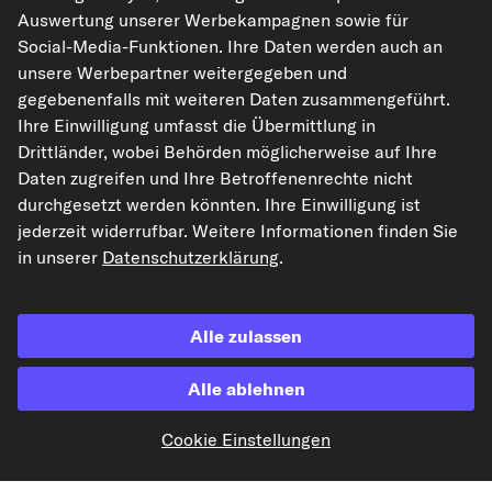
Rechtliches
Auswertung unserer Werbekampagnen sowie für
Social-Media-Funktionen. Ihre Daten werden auch an
unsere Werbepartner weitergegeben und
gegebenenfalls mit weiteren Daten zusammengeführt.
Akzeptierte Zahlungsarten
Ihre Einwilligung umfasst die Übermittlung in
Drittländer, wobei Behörden möglicherweise auf Ihre
Vorkasse
Daten zugreifen und Ihre Betroffenenrechte nicht
durchgesetzt werden könnten. Ihre Einwilligung ist
Unsere Versandpartner
jederzeit widerrufbar. Weitere Informationen finden Sie
in unserer
Datenschutzerklärung
.
Alle zulassen
Alle ablehnen
kfzteile24.de
carpardoo.nl
carpardoo.fr
Cookie Einstellungen
carpardoo.dk