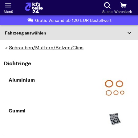
Menü
Suche
Warenkorb
Gratis Versand ab 120 EUR Bestellwert
Fahrzeug auswählen
Nationaler Code
Schrauben/Muttern/Bolzen/Clips
>
Dichtringe
Wo finde ich die?
Fahrzeug auswählen
Aluminium
Oder
Oder Fahrzeugauswahl nach Kriterien:
Hersteller wählen
Gummi
Modell wählen