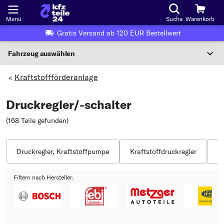
Menü
Suche
Warenkorb
Gratis Versand ab 120 EUR Bestellwert
Fahrzeug auswählen
Nationaler Code
Kraftstoffförderanlage
>
Druckregler/-schalter
Wo finde ich die?
(168 Teile gefunden
)
Fahrzeug auswählen
Oder
Druckregler, Kraftstoffpumpe
Kraftstoffdruckregler
Ni
Oder Fahrzeugauswahl nach Kriterien:
Filtern nach Hersteller:
Hersteller wählen
Modell wählen