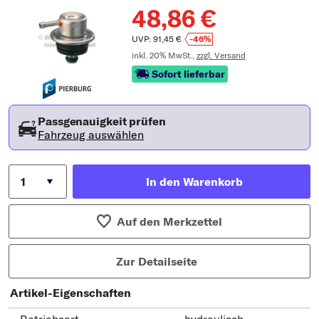
48,86 €
UVP: 91,45 €
-46%
inkl. 20% MwSt.,
zzgl. Versand
Sofort lieferbar
Passgenauigkeit prüfen
Fahrzeug auswählen
In den Warenkorb
Auf den Merkzettel
Zur Detailseite
Artikel-Eigenschaften
Betriebsart
hydraulisch