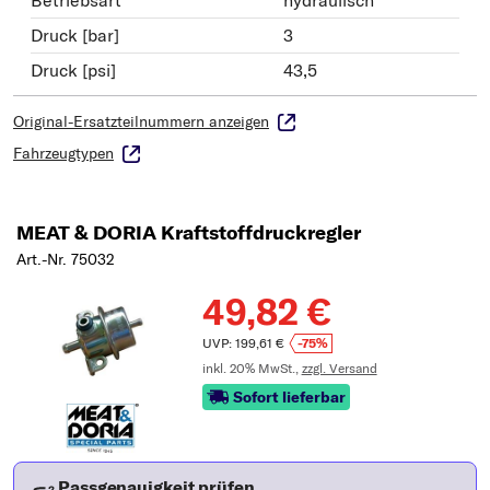
Druck [bar]
3
Druck [psi]
43,5
Original-Ersatzteilnummern anzeigen
Fahrzeugtypen
MEAT & DORIA Kraftstoffdruckregler
Art.-Nr. 75032
49,82 €
UVP: 199,61 €
-75%
inkl. 20% MwSt.,
zzgl. Versand
Sofort lieferbar
Passgenauigkeit prüfen