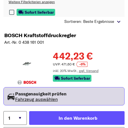
Typ wählen
Weitere Filterkriterien anzeigen
Sofort lieferbar
Sortieren: Beste Ergebnisse
BOSCH Kraftstoffdruckregler
Art.-Nr. 0 438 161 001
442,23 €
UVP: 471,60 €
-6%
inkl. 20% MwSt.,
zzgl. Versand
Sofort lieferbar
Passgenauigkeit prüfen
Fahrzeug auswählen
In den Warenkorb