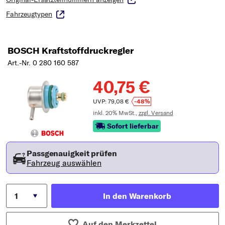
Fahrzeugtypen
BOSCH Kraftstoffdruckregler
Art.-Nr. 0 280 160 587
40,75 €
UVP: 79,08 €
-48%
inkl. 20% MwSt.,
zzgl. Versand
Sofort lieferbar
Passgenauigkeit prüfen
Fahrzeug auswählen
In den Warenkorb
Auf den Merkzettel