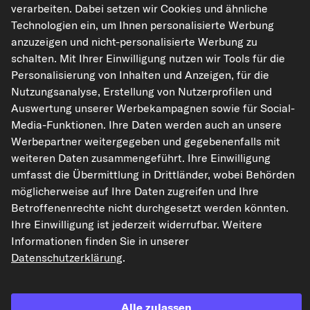
verarbeiten. Dabei setzen wir Cookies und ähnliche
Technologien ein, um Ihnen personalisierte Werbung
anzuzeigen und nicht-personalisierte Werbung zu
kfzteile24.de
carpardoo.nl
carpardoo.fr
schalten. Mit Ihrer Einwilligung nutzen wir Tools für die
carpardoo.dk
Personalisierung von Inhalten und Anzeigen, für die
Nutzungsanalyse, Erstellung von Nutzerprofilen und
Auswertung unserer Werbekampagnen sowie für Social-
Media-Funktionen. Ihre Daten werden auch an unsere
Die hier dargestellten Daten, insbesondere die gesamte Datenbank, dürfen
Werbepartner weitergegeben und gegebenenfalls mit
nicht vervielfältigt werden. Die Vervielfältigung und Verbreitung der Daten und
der Datenbank ohne vorherige Einwilligung von TecAlliance und/oder die
weiteren Daten zusammengeführt. Ihre Einwilligung
Einbeziehung Dritter in solche Aktivitäten ist streng verboten. Jegliche
umfasst die Übermittlung in Drittländer, wobei Behörden
unautorisierte Nutzung von Inhalten stellt eine Verletzung des Urheberrechts
dar und kann rechtliche Schritte nach sich ziehen.
möglicherweise auf Ihre Daten zugreifen und Ihre
Betroffenenrechte nicht durchgesetzt werden könnten.
Vertrag widerrufen
Ihre Einwilligung ist jederzeit widerrufbar. Weitere
Informationen finden Sie in unserer
Datenschutzerklärung
.
© 2026 kfzteile24 GmbH - Alle Rechte vorbehalten.
Alle zulassen