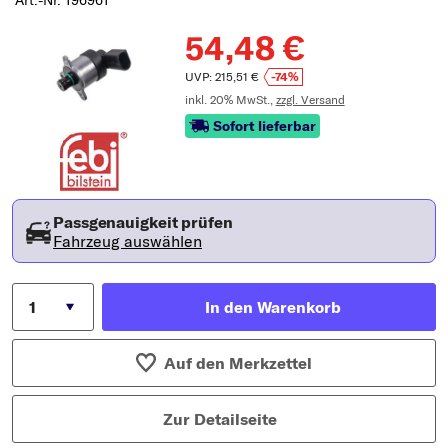
Art.-Nr. 196961
54,48 €
UVP: 215,51 €
-74%
inkl. 20% MwSt.,
zzgl. Versand
Sofort lieferbar
Passgenauigkeit prüfen
Fahrzeug auswählen
In den Warenkorb
Auf den Merkzettel
Zur Detailseite