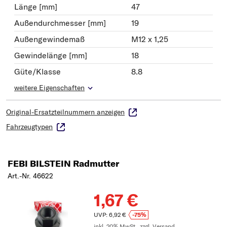
Länge [mm]
47
Außendurchmesser [mm]
19
Außengewindemaß
M12 x 1,25
Gewindelänge [mm]
18
Güte/Klasse
8.8
weitere Eigenschaften
Original-Ersatzteilnummern anzeigen
Fahrzeugtypen
FEBI BILSTEIN Radmutter
Art.-Nr. 46622
1,67 €
UVP: 6,92 €
-75%
inkl. 20% MwSt.,
zzgl. Versand