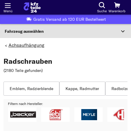
Menü
Suche
Warenkorb
Gratis Versand ab 120 EUR Bestellwert
Fahrzeug auswählen
Nationaler Code
Achsaufhängung
>
Radschrauben
Wo finde ich die?
(2180 Teile gefunden
)
Fahrzeug auswählen
Oder
Emblem, Radzierblende
Kappe, Radmutter
Radbolzen
Oder Fahrzeugauswahl nach Kriterien:
Filtern nach Hersteller:
Hersteller wählen
Modell wählen