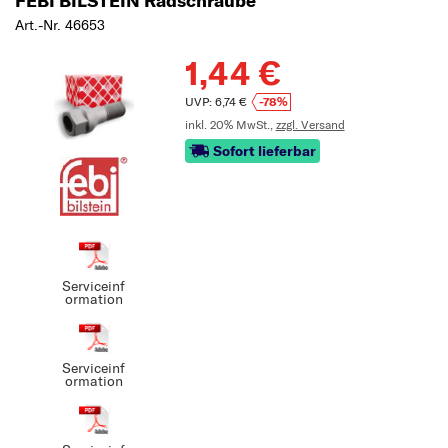
FEBI BILSTEIN Radschraube
Art.-Nr. 46653
1,44 €
UVP: 6,74 €
-78%
inkl. 20% MwSt.,
zzgl. Versand
Sofort lieferbar
Serviceinf
ormation
Serviceinf
ormation