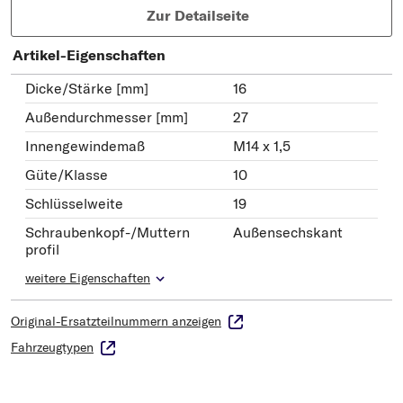
Zur Detailseite
Artikel-Eigenschaften
Dicke/Stärke [mm]
16
Außendurchmesser [mm]
27
Innengewindemaß
M14 x 1,5
Güte/Klasse
10
Schlüsselweite
19
Schraubenkopf-/Muttern
Außensechskant
profil
weitere Eigenschaften
Original-Ersatzteilnummern anzeigen
Fahrzeugtypen