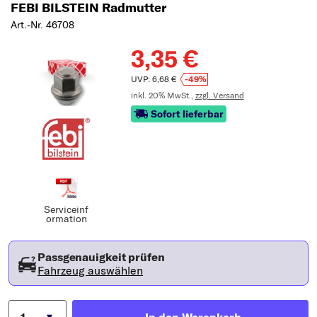
FEBI BILSTEIN Radmutter
Art.-Nr. 46708
3,35 €
UVP: 6,68 €
-49%
inkl. 20% MwSt.,
zzgl. Versand
Sofort lieferbar
Serviceinf
ormation
Passgenauigkeit prüfen
Fahrzeug auswählen
In den Warenkorb