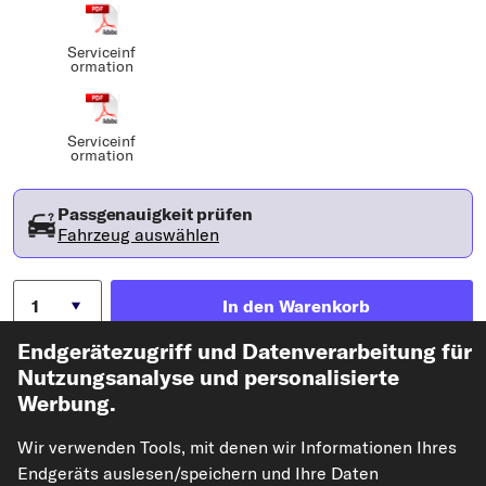
Serviceinf
ormation
Serviceinf
ormation
Passgenauigkeit prüfen
Fahrzeug auswählen
In den Warenkorb
Endgerätezugriff und Datenverarbeitung für
Auf den Merkzettel
Nutzungsanalyse und personalisierte
Werbung.
Zur Detailseite
Wir verwenden Tools, mit denen wir Informationen Ihres
Endgeräts auslesen/speichern und Ihre Daten
Artikel-Eigenschaften