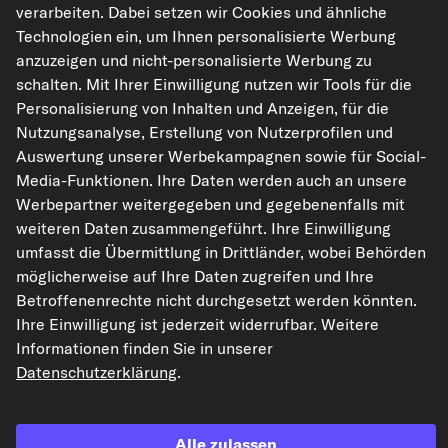
verarbeiten. Dabei setzen wir Cookies und ähnliche
Felgen
für Leichtmetallfelgen
Technologien ein, um Ihnen personalisierte Werbung
Felgen
für Stahlfelgen
anzuzeigen und nicht-personalisierte Werbung zu
schalten. Mit Ihrer Einwilligung nutzen wir Tools für die
Länge [mm]
47,5
Personalisierung von Inhalten und Anzeigen, für die
Außendurchmesser [mm]
22,3
Nutzungsanalyse, Erstellung von Nutzerprofilen und
Außengewindemaß
M12 x 1,5
Auswertung unserer Werbekampagnen sowie für Social-
Media-Funktionen. Ihre Daten werden auch an unsere
Gewindelänge [mm]
22
Werbepartner weitergegeben und gegebenenfalls mit
weitere Eigenschaften
weiteren Daten zusammengeführt. Ihre Einwilligung
umfasst die Übermittlung in Drittländer, wobei Behörden
Original-Ersatzteilnummern anzeigen
möglicherweise auf Ihre Daten zugreifen und Ihre
Fahrzeugtypen
Betroffenenrechte nicht durchgesetzt werden könnten.
Ihre Einwilligung ist jederzeit widerrufbar. Weitere
Informationen finden Sie in unserer
F.BECKER Radbolzen
Datenschutzerklärung
.
Art.-Nr. 40540003
2,18 €
Alle zulassen