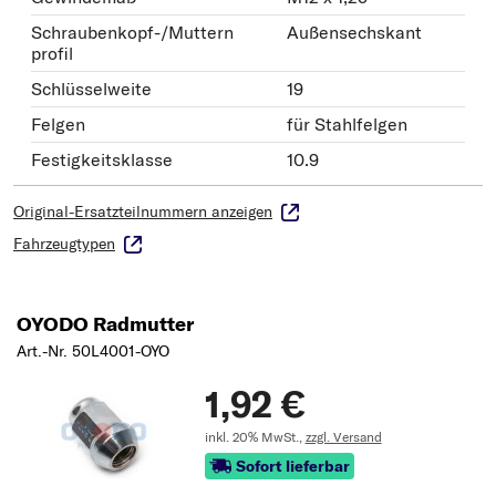
Schraubenkopf-/Muttern
Außensechskant
profil
Schlüsselweite
19
Felgen
für Stahlfelgen
Festigkeitsklasse
10.9
Original-Ersatzteilnummern anzeigen
Fahrzeugtypen
OYODO Radmutter
Art.-Nr. 50L4001-OYO
1,92 €
inkl. 20% MwSt.,
zzgl. Versand
Sofort lieferbar