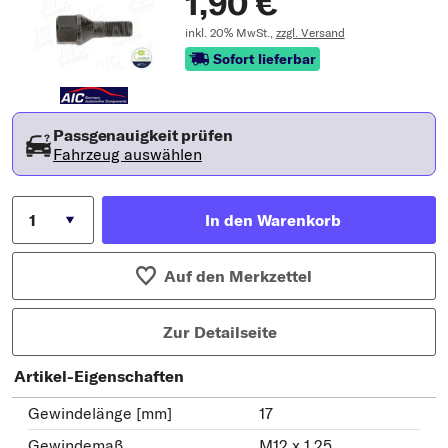
1,90 €
inkl. 20% MwSt.,
zzgl. Versand
Sofort lieferbar
Passgenauigkeit prüfen
Fahrzeug auswählen
In den Warenkorb
Auf den Merkzettel
Zur Detailseite
Artikel-Eigenschaften
Gewindelänge [mm]
17
Gewindemaß
M12 x 1,25