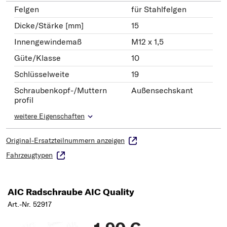
Felgen
für Stahlfelgen
Dicke/Stärke [mm]
15
Innengewindemaß
M12 x 1,5
Güte/Klasse
10
Schlüsselweite
19
Schraubenkopf-/Muttern
Außensechskant
profil
weitere Eigenschaften
Original-Ersatzteilnummern anzeigen
Fahrzeugtypen
AIC Radschraube AIC Quality
Art.-Nr. 52917