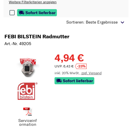
Typ wählen
Weitere Filterkriterien anzeigen
Sofort lieferbar
Sortieren: Beste Ergebnisse
FEBI BILSTEIN Radmutter
Art.-Nr. 49205
4,94 €
UVP: 6,43 €
-23%
inkl. 20% MwSt.,
zzgl. Versand
Sofort lieferbar
Serviceinf
ormation