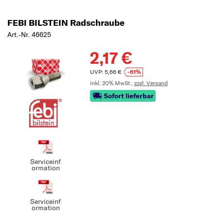
FEBI BILSTEIN Radschraube
Art.-Nr. 46625
2,17 €
UVP: 5,66 €
-61%
inkl. 20% MwSt.,
zzgl. Versand
Sofort lieferbar
Serviceinf
ormation
Serviceinf
ormation