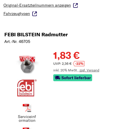
Original-Ersatzteilnummern anzeigen
Fahrzeugtypen
FEBI BILSTEIN Radmutter
Art.-Nr. 46705
1,83 €
UVP: 2,36 €
-22%
inkl. 20% MwSt.,
zzgl. Versand
Sofort lieferbar
Serviceinf
ormation