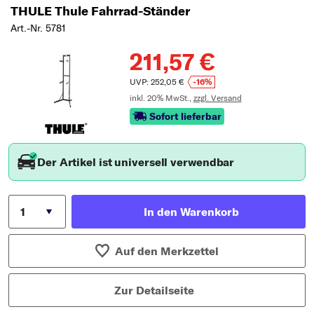
Typ wählen
THULE Thule Fahrrad-Ständer
Art.-Nr. 5781
211,57 €
UVP: 252,05 €
-16%
inkl. 20% MwSt.,
zzgl. Versand
Sofort lieferbar
Der Artikel ist universell verwendbar
In den Warenkorb
Auf den Merkzettel
Zur Detailseite