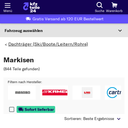
Menü
Suche
Warenkorb
Gratis Versand ab 120 EUR Bestellwert
Fahrzeug auswählen
Nationaler Code
Dachträger (Ski/Boote/Leitern/Rohre)
>
Markisen
Wo finde ich die?
(844 Teile gefunden
)
Fahrzeug auswählen
Filtern nach Hersteller:
Oder
Oder Fahrzeugauswahl nach Kriterien:
Hersteller wählen
Sofort lieferbar
Modell wählen
Sortieren: Beste Ergebnisse