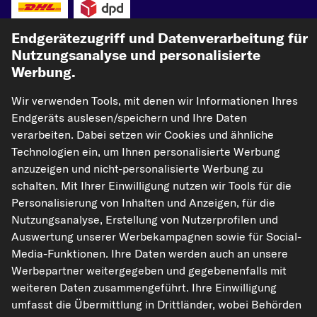
Endgerätezugriff und Datenverarbeitung für
Nutzungsanalyse und personalisierte
Werbung.
Wir verwenden Tools, mit denen wir Informationen Ihres
kfzteile24.de
carpardoo.nl
carpardoo.fr
Endgeräts auslesen/speichern und Ihre Daten
verarbeiten. Dabei setzen wir Cookies und ähnliche
carpardoo.dk
Technologien ein, um Ihnen personalisierte Werbung
anzuzeigen und nicht-personalisierte Werbung zu
schalten. Mit Ihrer Einwilligung nutzen wir Tools für die
Personalisierung von Inhalten und Anzeigen, für die
Die hier dargestellten Daten, insbesondere die gesamte Datenbank, dürfen
nicht vervielfältigt werden. Die Vervielfältigung und Verbreitung der Daten und
Nutzungsanalyse, Erstellung von Nutzerprofilen und
der Datenbank ohne vorherige Einwilligung von TecAlliance und/oder die
Auswertung unserer Werbekampagnen sowie für Social-
Einbeziehung Dritter in solche Aktivitäten ist streng verboten. Jegliche
unautorisierte Nutzung von Inhalten stellt eine Verletzung des Urheberrechts
Media-Funktionen. Ihre Daten werden auch an unsere
dar und kann rechtliche Schritte nach sich ziehen.
Werbepartner weitergegeben und gegebenenfalls mit
weiteren Daten zusammengeführt. Ihre Einwilligung
Vertrag widerrufen
umfasst die Übermittlung in Drittländer, wobei Behörden