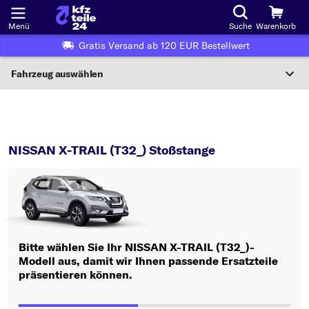
Menü
Suche
Warenkorb
Gratis Versand ab 120 EUR Bestellwert
Fahrzeug auswählen
Nationaler Code
X-TRAIL (T32_)
Stoßstange
Wo finde ich die?
NISSAN X-TRAIL (T32_) Stoßstange
Fahrzeug auswählen
Oder
Oder Fahrzeugauswahl nach Kriterien:
Bitte wählen Sie Ihr NISSAN X-TRAIL (T32_)-
Hersteller wählen
Modell aus, damit wir Ihnen passende Ersatzteile
präsentieren können.
Modell wählen