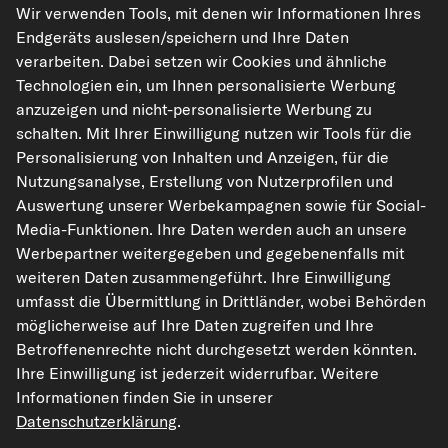
Wir verwenden Tools, mit denen wir Informationen Ihres
Endgeräts auslesen/speichern und Ihre Daten
verarbeiten. Dabei setzen wir Cookies und ähnliche
Technologien ein, um Ihnen personalisierte Werbung
anzuzeigen und nicht-personalisierte Werbung zu
kfzteile24.de
carpardoo.nl
carpardoo.fr
schalten. Mit Ihrer Einwilligung nutzen wir Tools für die
carpardoo.dk
Personalisierung von Inhalten und Anzeigen, für die
Nutzungsanalyse, Erstellung von Nutzerprofilen und
Auswertung unserer Werbekampagnen sowie für Social-
Media-Funktionen. Ihre Daten werden auch an unsere
Die hier dargestellten Daten, insbesondere die gesamte Datenbank, dürfen
Werbepartner weitergegeben und gegebenenfalls mit
nicht vervielfältigt werden. Die Vervielfältigung und Verbreitung der Daten und
der Datenbank ohne vorherige Einwilligung von TecAlliance und/oder die
weiteren Daten zusammengeführt. Ihre Einwilligung
Einbeziehung Dritter in solche Aktivitäten ist streng verboten. Jegliche
umfasst die Übermittlung in Drittländer, wobei Behörden
unautorisierte Nutzung von Inhalten stellt eine Verletzung des Urheberrechts
dar und kann rechtliche Schritte nach sich ziehen.
möglicherweise auf Ihre Daten zugreifen und Ihre
Betroffenenrechte nicht durchgesetzt werden könnten.
Vertrag widerrufen
Ihre Einwilligung ist jederzeit widerrufbar. Weitere
Informationen finden Sie in unserer
Datenschutzerklärung
.
© 2026 kfzteile24 GmbH - Alle Rechte vorbehalten.