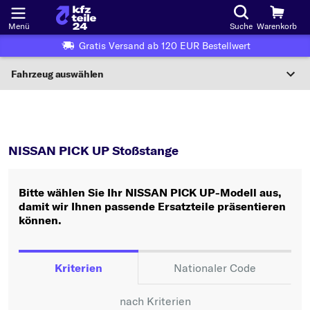
Menü
Suche
Warenkorb
Gratis Versand ab 120 EUR Bestellwert
Fahrzeug auswählen
Nationaler Code
PICK UP
Stoßstange
Wo finde ich die?
NISSAN PICK UP Stoßstange
Fahrzeug auswählen
Bitte wählen Sie Ihr NISSAN PICK UP-Modell aus,
Oder
damit wir Ihnen passende Ersatzteile präsentieren
können.
Oder Fahrzeugauswahl nach Kriterien:
Hersteller wählen
Kriterien
Nationaler Code
Modell wählen
nach Kriterien