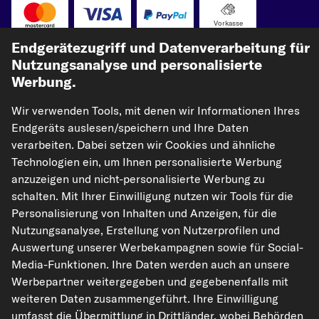
Vorkasse
Endgerätezugriff und Datenverarbeitung für
Unsere Versandpartner
Nutzungsanalyse und personalisierte
Werbung.
Wir verwenden Tools, mit denen wir Informationen Ihres
Endgeräts auslesen/speichern und Ihre Daten
verarbeiten. Dabei setzen wir Cookies und ähnliche
Technologien ein, um Ihnen personalisierte Werbung
anzuzeigen und nicht-personalisierte Werbung zu
schalten. Mit Ihrer Einwilligung nutzen wir Tools für die
kfzteile24.de
carpardoo.nl
carpardoo.fr
Personalisierung von Inhalten und Anzeigen, für die
carpardoo.dk
Nutzungsanalyse, Erstellung von Nutzerprofilen und
Auswertung unserer Werbekampagnen sowie für Social-
Media-Funktionen. Ihre Daten werden auch an unsere
Werbepartner weitergegeben und gegebenenfalls mit
Die hier dargestellten Daten, insbesondere die gesamte Datenbank, dürfen
weiteren Daten zusammengeführt. Ihre Einwilligung
nicht vervielfältigt werden. Die Vervielfältigung und Verbreitung der Daten und
der Datenbank ohne vorherige Einwilligung von TecAlliance und/oder die
umfasst die Übermittlung in Drittländer, wobei Behörden