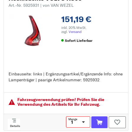
Art.-Nr. 5925931
| von VAN WEZEL
151,19 €
inkl. 20% MwSt.
zzgl.
Versand
Sofort Lieferbar
Einbauseite: links | Ergänzungsartikel/Ergänzende Info: ohne
Einbauseite: links
Lampenträger | paarige Artikelnummer: 5925932
Ergänzungsartikel/Ergänzende Info: ohne Lampenträger
paarige Artikelnummer: 5925932
Fahrzeugver­wendung prüfen! Prüfen Sie die
Verwendung des Artikels für Ihr Fahrzeug.
Menge
Details