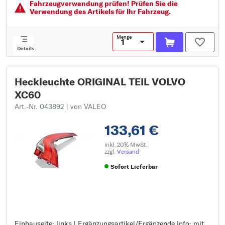
Fahrzeugver­wendung prüfen! Prüfen Sie die
Verwendung des Artikels für Ihr Fahrzeug.
Menge
Details
Heckleuchte ORIGINAL TEIL VOLVO
XC60
Art.-Nr. 043892
| von VALEO
133,61 €
inkl. 20% MwSt.
zzgl.
Versand
Sofort Lieferbar
Einbauseite: links | Ergänzungsartikel/Ergänzende Info: mit
Einbauseite: links