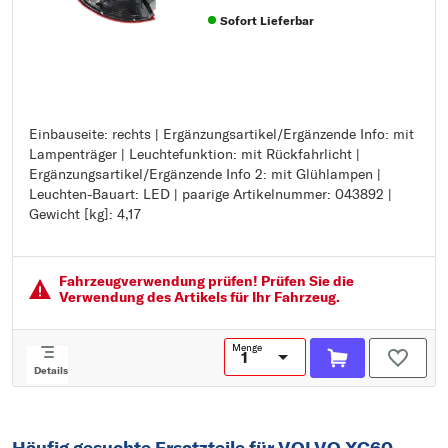
Sofort Lieferbar
Einbauseite: rechts | Ergänzungsartikel/Ergänzende Info: mit
Einbauseite: rechts
Lampenträger | Leuchtefunktion: mit Rückfahrlicht |
Ergänzungsartikel/Ergänzende Info: mit Lampenträger
Ergänzungsartikel/Ergänzende Info 2: mit Glühlampen |
Leuchtefunktion: mit Rückfahrlicht
Leuchten-Bauart: LED | paarige Artikelnummer: 043892 |
Ergänzungsartikel/Ergänzende Info 2: mit Glühlampen
Gewicht [kg]: 4,17
Leuchten-Bauart: LED
paarige Artikelnummer: 043892
Gewicht [kg]: 4,17
Fahrzeugver­wendung prüfen! Prüfen Sie die
Verwendung des Artikels für Ihr Fahrzeug.
Menge
Details
Häufig gesuchte Ersatzteile für VOLVO XC60