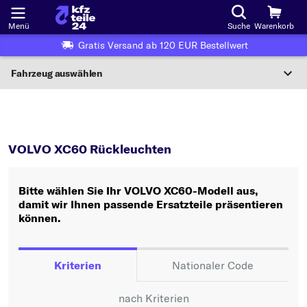
Menü
Suche
Warenkorb
Gratis Versand ab 120 EUR Bestellwert
Fahrzeug auswählen
Nationaler Code
XC60
Rückleuchten
Wo finde ich die?
VOLVO XC60 Rückleuchten
Fahrzeug auswählen
Bitte wählen Sie Ihr VOLVO XC60-Modell aus,
Oder
damit wir Ihnen passende Ersatzteile präsentieren
können.
Oder Fahrzeugauswahl nach Kriterien:
Hersteller wählen
Kriterien
Nationaler Code
Modell wählen
nach Kriterien