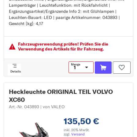
Lampenträger | Leuchtefunktion: mit Rückfahrlicht |
Ergänzungsartikel/Ergänzende Info: mit Lampenträger
Ergänzungsartikel/Ergänzende Info 2: mit Glühlampen |
Leuchtefunktion: mit Rückfahrlicht
Leuchten-Bauart: LED | paarige Artikelnummer: 043893 |
Ergänzungsartikel/Ergänzende Info 2: mit Glühlampen
Gewicht [kg]: 4,17
Leuchten-Bauart: LED
paarige Artikelnummer: 043893
Gewicht [kg]: 4,17
Fahrzeugver­wendung prüfen! Prüfen Sie die
Verwendung des Artikels für Ihr Fahrzeug.
Menge
Details
Heckleuchte ORIGINAL TEIL VOLVO
XC60
Art.-Nr. 043893
| von VALEO
135,50 €
inkl. 20% MwSt.
zzgl.
Versand