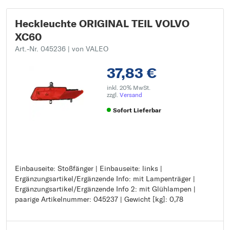
Heckleuchte ORIGINAL TEIL VOLVO
XC60
Art.-Nr. 045236
| von VALEO
37,83 €
inkl. 20% MwSt.
zzgl.
Versand
Sofort Lieferbar
Einbauseite: Stoßfänger | Einbauseite: links |
Einbauseite: Stoßfänger
Ergänzungsartikel/Ergänzende Info: mit Lampenträger |
Einbauseite: links
Ergänzungsartikel/Ergänzende Info 2: mit Glühlampen |
Ergänzungsartikel/Ergänzende Info: mit Lampenträger
paarige Artikelnummer: 045237 | Gewicht [kg]: 0,78
Ergänzungsartikel/Ergänzende Info 2: mit Glühlampen
paarige Artikelnummer: 045237
Gewicht [kg]: 0,78