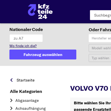
Nationaler Code
Oder Fahrz
Hersteller w
Wo finde ich die?
Modell wähl
Fahrzeug auswählen
Typ wählen
Startseite
VOLVO V70 
Alle Kategorien
Abgasanlage
Bitte wählen Sie I
Achsaufhängung
passende Ersatztei