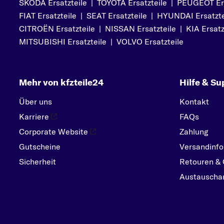
SKODA Ersatzteile
|
TOYOTA Ersatzteile
|
PEUGEOT Ers
PEUGEOT
FIAT Ersatzteile
|
SEAT Ersatzteile
|
HYUNDAI Ersatzte
PORSCHE
CITROËN Ersatzteile
|
NISSAN Ersatzteile
|
KIA Ersatz
R
MITSUBISHI Ersatzteile
|
VOLVO Ersatzteile
RENAULT
S
Mehr von kfzteile24
Hilfe & Su
SEAT
SKODA
Über uns
Kontakt
SMART
Karriere
FAQs
SUBARU
Corporate Website
Zahlung
Gutscheine
SUZUKI
Versandinfo
Sicherheit
Retouren & 
T
Austauschar
TOYOTA
V
VOLVO
VW