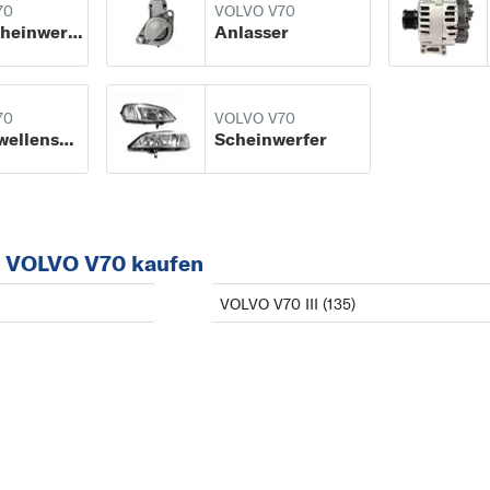
70
VOLVO V70
7
Nebelscheinwerfer
Anlasser
740
8
70
VOLVO V70
850
Nockenwellensensor
Scheinwerfer
9
940
C
C30
r VOLVO V70 kaufen
C70
VOLVO V70 III (135)
S
S40
S60
S80
V