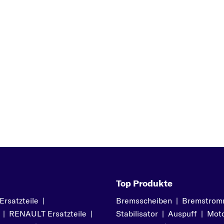
V40
V50
V60
V70
X
XC60
XC70
Z
XC70 CROSS
COUNTRY
XC90
Top Produkte
satzteile
|
Bremsscheiben
|
Bremstrom
|
RENAULT Ersatzteile
|
Stabilisator
|
Auspuff
|
Moto