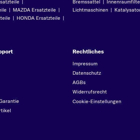
atzteile
|
Bremssattel
|
Innenraumfilte
ile
|
MAZDA Ersatzteile
|
Lichtmaschinen
|
Katalysato
teile
|
HONDA Ersatzteile
|
pport
Rechtliches
Impressum
Datenschutz
AGBs
Widerrufsrecht
Garantie
Cookie-Einstellungen
tikel