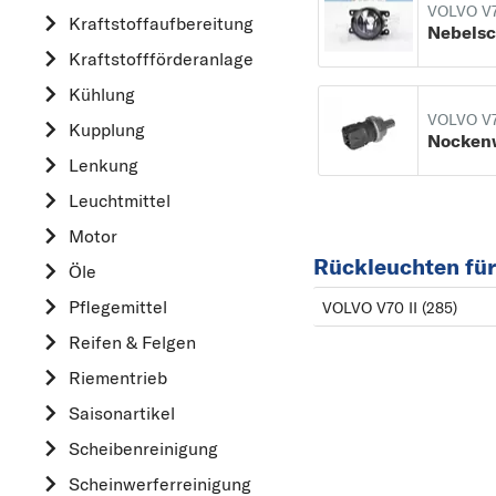
VOLVO V
Kraftstoff­aufbereitung
AUDI
Kraftstoff­förderanlage
B
Kühlung
BMW
VOLVO V
Kupplung
C
CHEVROLET
Lenkung
CITROËN
Leuchtmittel
D
Motor
Rückleuchten fü
DACIA
Öle
DAIHATSU
Pflegemittel
VOLVO V70 II (285)
F
Reifen & Felgen
FIAT
Riementrieb
FORD
Saisonartikel
H
Scheibenreinigung
HONDA
Scheinwerferreinigung