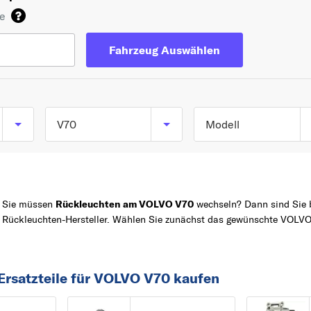
de
Fahrzeug Auswählen
V70
Modell
V70 I (875, 876) ab
TOP 5 SERIEN
V70
12/1995 bis 12/2000
V40
V70 II (285) ab 11/19
Sie müssen
Rückleuchten am VOLVO V70
wechseln? Dann sind Sie b
bis 12/2008
Rückleuchten-Hersteller. Wählen Sie zunächst das gewünschte VOLVO
Z
XC60
V70 III (135) ab
V50
04/2007
XC90
Ersatzteile für VOLVO V70 kaufen
2
240