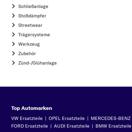
HYUNDAI
Schließanlage
K
Stoßdämpfer
KIA
Streetwear
L
Trägersysteme
LAND ROVER
Werkzeug
M
Zubehör
MAZDA
Zünd-/Glühanlage
MERCEDES-BEN
MINI
MITSUBISHI
N
NISSAN
Top Automarken
O
VW Ersatzteile
|
OPEL Ersatzteile
|
MERCEDES-BENZ Er
OPEL
FORD Ersatzteile
|
AUDI Ersatzteile
|
BMW Ersatzteile
P