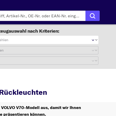
eugauswahl nach Kriterien:
ählen
en
V70
Rückleuchten
Rückleuchten
hr VOLVO V70-Modell aus, damit wir Ihnen
le präsentieren können.