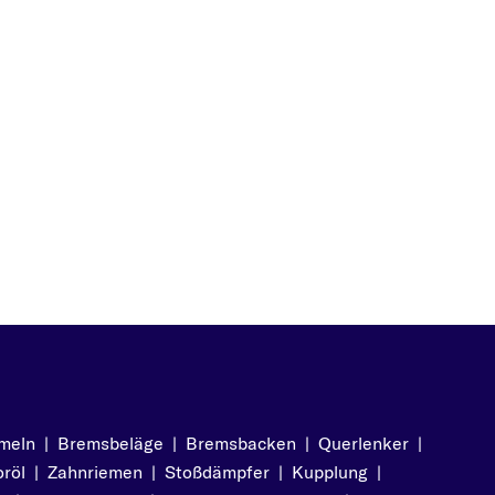
meln
|
Bremsbeläge
|
Bremsbacken
|
Querlenker
|
röl
|
Zahnriemen
|
Stoßdämpfer
|
Kupplung
|