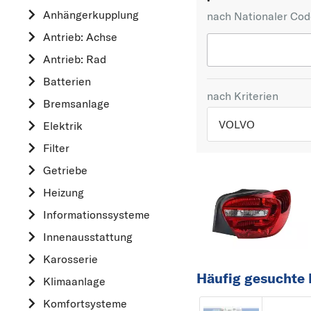
Anhängerkupplung
nach Nationaler Co
Antrieb: Achse
Antrieb: Rad
Batterien
nach Kriterien
Bremsanlage
VOLVO
Elektrik
Filter
TOP 5 HERSTELLER
Getriebe
VW
Heizung
OPEL
Informationssysteme
MERCEDES-BEN
Innenausstattung
FORD
Karosserie
AUDI
Häufig gesuchte 
Klimaanlage
A
Komfortsysteme
ALFA ROMEO