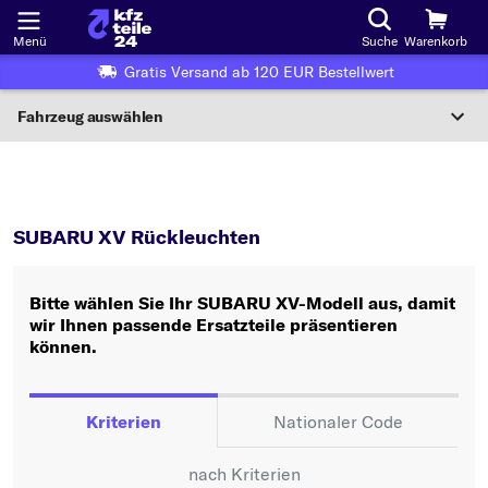
Menü
Suche
Warenkorb
Gratis Versand ab 120 EUR Bestellwert
Fahrzeug auswählen
Nationaler Code
XV
Rückleuchten
Wo finde ich die?
SUBARU XV Rückleuchten
Fahrzeug auswählen
Bitte wählen Sie Ihr SUBARU XV-Modell aus, damit
Oder
wir Ihnen passende Ersatzteile präsentieren
können.
Oder Fahrzeugauswahl nach Kriterien:
Hersteller wählen
Kriterien
Nationaler Code
Modell wählen
nach Kriterien