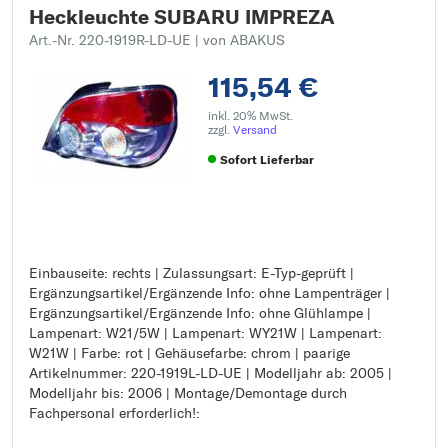
Heckleuchte SUBARU IMPREZA
Art.-Nr. 220-1919R-LD-UE
| von ABAKUS
115,54 €
inkl. 20% MwSt.
zzgl.
Versand
Sofort Lieferbar
Einbauseite: rechts | Zulassungsart: E-Typ-geprüft |
Einbauseite: rechts
Ergänzungsartikel/Ergänzende Info: ohne Lampenträger |
Zulassungsart: E-Typ-geprüft
Ergänzungsartikel/Ergänzende Info: ohne Glühlampe |
Ergänzungsartikel/Ergänzende Info: ohne Lampenträger
Lampenart: W21/5W | Lampenart: WY21W | Lampenart:
Ergänzungsartikel/Ergänzende Info: ohne Glühlampe
W21W | Farbe: rot | Gehäusefarbe: chrom | paarige
Lampenart: W21/5W
Artikelnummer: 220-1919L-LD-UE | Modelljahr ab: 2005 |
Lampenart: WY21W
Modelljahr bis: 2006 | Montage/Demontage durch
Lampenart: W21W
Fachpersonal erforderlich!:
Farbe: rot
Gehäusefarbe: chrom