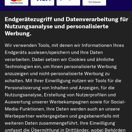
Vorkasse
Unsere Versandpartner
Endgerätezugriff und Datenverarbeitung für
Nutzungsanalyse und personalisierte
Werbung.
Wir verwenden Tools, mit denen wir Informationen Ihres
Endgeräts auslesen/speichern und Ihre Daten
verarbeiten. Dabei setzen wir Cookies und ähnliche
Technologien ein, um Ihnen personalisierte Werbung
anzuzeigen und nicht-personalisierte Werbung zu
kfzteile24.de
carpardoo.nl
carpardoo.fr
schalten. Mit Ihrer Einwilligung nutzen wir Tools für die
carpardoo.dk
Personalisierung von Inhalten und Anzeigen, für die
Nutzungsanalyse, Erstellung von Nutzerprofilen und
Auswertung unserer Werbekampagnen sowie für Social-
Media-Funktionen. Ihre Daten werden auch an unsere
Die hier dargestellten Daten, insbesondere die gesamte Datenbank, dürfen
Werbepartner weitergegeben und gegebenenfalls mit
nicht vervielfältigt werden. Die Vervielfältigung und Verbreitung der Daten und
der Datenbank ohne vorherige Einwilligung von TecAlliance und/oder die
weiteren Daten zusammengeführt. Ihre Einwilligung
Einbeziehung Dritter in solche Aktivitäten ist streng verboten. Jegliche
umfasst die Übermittlung in Drittländer, wobei Behörden
unautorisierte Nutzung von Inhalten stellt eine Verletzung des Urheberrechts