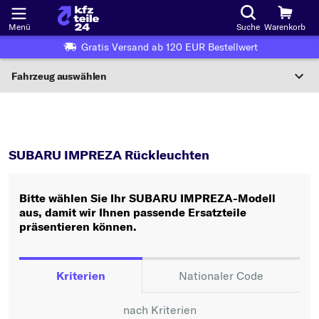
Menü
Suche
Warenkorb
Gratis Versand ab 120 EUR Bestellwert
Fahrzeug auswählen
Nationaler Code
IMPREZA
Rückleuchten
Wo finde ich die?
SUBARU IMPREZA Rückleuchten
Fahrzeug auswählen
Bitte wählen Sie Ihr SUBARU IMPREZA-Modell
Oder
aus, damit wir Ihnen passende Ersatzteile
präsentieren können.
Oder Fahrzeugauswahl nach Kriterien:
Hersteller wählen
Kriterien
Nationaler Code
Modell wählen
nach Kriterien