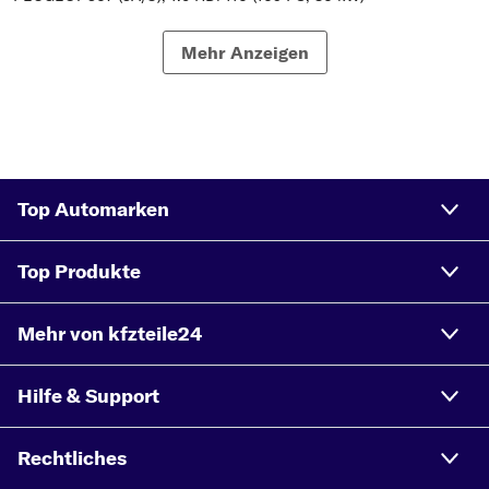
PEUGEOT 307 (3A/C), 2.0 16V (177 PS, 130 kW)
Mehr Anzeigen
PEUGEOT 307 (3A/C), 1.6 HDi (90 PS, 66 kW)
PEUGEOT 307 (3A/C), 1.6 (115 PS, 85 kW)
Top Automarken
Top Produkte
Mehr von kfzteile24
Hilfe & Support
Rechtliches