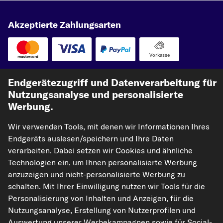
Akzeptierte Zahlungsarten
Vorkasse
Unsere Versandpartner
Endgerätezugriff und Datenverarbeitung für
Nutzungsanalyse und personalisierte
Werbung.
Wir verwenden Tools, mit denen wir Informationen Ihres
Endgeräts auslesen/speichern und Ihre Daten
verarbeiten. Dabei setzen wir Cookies und ähnliche
Technologien ein, um Ihnen personalisierte Werbung
anzuzeigen und nicht-personalisierte Werbung zu
kfzteile24.de
carpardoo.nl
carpardoo.fr
schalten. Mit Ihrer Einwilligung nutzen wir Tools für die
carpardoo.dk
Personalisierung von Inhalten und Anzeigen, für die
Nutzungsanalyse, Erstellung von Nutzerprofilen und
Auswertung unserer Werbekampagnen sowie für Social-