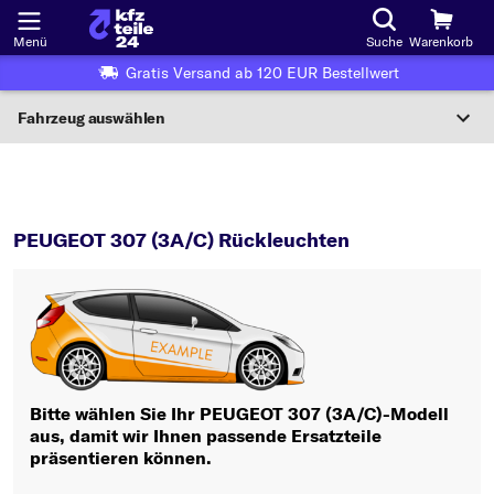
Menü
Suche
Warenkorb
Gratis Versand ab 120 EUR Bestellwert
Fahrzeug auswählen
Nationaler Code
307 (3A/C)
Rückleuchten
Wo finde ich die?
PEUGEOT 307 (3A/C) Rückleuchten
Fahrzeug auswählen
Oder
Oder Fahrzeugauswahl nach Kriterien:
Hersteller wählen
Bitte wählen Sie Ihr PEUGEOT 307 (3A/C)-Modell
aus, damit wir Ihnen passende Ersatzteile
Modell wählen
präsentieren können.