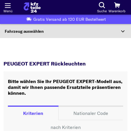
Menü
Suche
Warenkorb
Gratis Versand ab 120 EUR Bestellwert
Fahrzeug auswählen
Nationaler Code
EXPERT
Rückleuchten
Wo finde ich die?
PEUGEOT EXPERT Rückleuchten
Fahrzeug auswählen
Bitte wählen Sie Ihr PEUGEOT EXPERT-Modell aus,
Oder
damit wir Ihnen passende Ersatzteile präsentieren
können.
Oder Fahrzeugauswahl nach Kriterien:
Hersteller wählen
Kriterien
Nationaler Code
Modell wählen
nach Kriterien