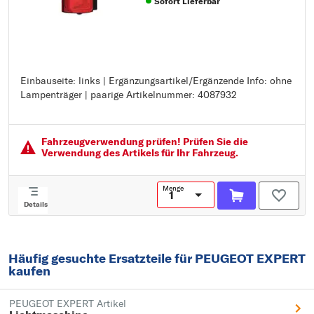
Sofort Lieferbar
Einbauseite: links | Ergänzungsartikel/Ergänzende Info: ohne
Einbauseite: links
Lampenträger | paarige Artikelnummer: 4087932
Ergänzungsartikel/Ergänzende Info: ohne Lampenträger
paarige Artikelnummer: 4087932
Fahrzeugver­wendung prüfen! Prüfen Sie die
Verwendung des Artikels für Ihr Fahrzeug.
Menge
Details
Häufig gesuchte Ersatzteile für PEUGEOT EXPERT
kaufen
PEUGEOT EXPERT Artikel