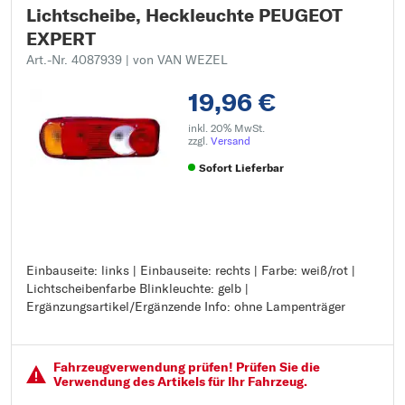
Lichtscheibe, Heckleuchte PEUGEOT
EXPERT
Art.-Nr. 4087939
| von VAN WEZEL
19,96 €
inkl. 20% MwSt.
zzgl.
Versand
Sofort Lieferbar
Einbauseite: links | Einbauseite: rechts | Farbe: weiß/rot |
Einbauseite: links
Lichtscheibenfarbe Blinkleuchte: gelb |
Einbauseite: rechts
Ergänzungsartikel/Ergänzende Info: ohne Lampenträger
Farbe: weiß/rot
Lichtscheibenfarbe Blinkleuchte: gelb
Ergänzungsartikel/Ergänzende Info: ohne Lampenträger
Fahrzeugver­wendung prüfen! Prüfen Sie die
Verwendung des Artikels für Ihr Fahrzeug.