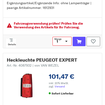
Ergänzungsartikel/Ergänzende Info: ohne Lampenträger |
Lichtscheibenfarbe Blinkleuchte: weiß
paarige Artikelnummer: 1612931
Ergänzungsartikel/Ergänzende Info: ohne Lampenträger
paarige Artikelnummer: 1612931
Fahrzeugver­wendung prüfen! Prüfen Sie die
Verwendung des Artikels für Ihr Fahrzeug.
Menge
Details
Heckleuchte PEUGEOT EXPERT
Art.-Nr. 4087932
| von VAN WEZEL
101,47 €
inkl. 20% MwSt.
zzgl.
Versand
Sofort Lieferbar