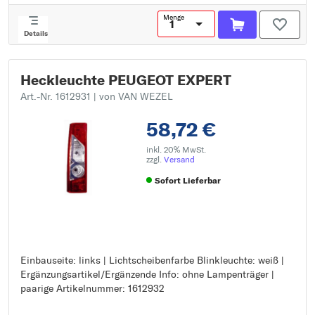
Menge
Details
Heckleuchte PEUGEOT EXPERT
Art.-Nr. 1612931
| von VAN WEZEL
58,72 €
inkl. 20% MwSt.
zzgl.
Versand
Sofort Lieferbar
Einbauseite: links | Lichtscheibenfarbe Blinkleuchte: weiß |
Einbauseite: links
Ergänzungsartikel/Ergänzende Info: ohne Lampenträger |
Lichtscheibenfarbe Blinkleuchte: weiß
paarige Artikelnummer: 1612932
Ergänzungsartikel/Ergänzende Info: ohne Lampenträger
paarige Artikelnummer: 1612932