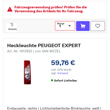
Fahrzeugver­wendung prüfen! Prüfen Sie die
Verwendung des Artikels für Ihr Fahrzeug.
Menge
Details
Heckleuchte PEUGEOT EXPERT
Art.-Nr. 1612932
| von VAN WEZEL
59,76 €
inkl. 20% MwSt.
zzgl.
Versand
Sofort Lieferbar
Einbauseite: rechts | Lichtscheibenfarbe Blinkleuchte: weiß |
Einbauseite: rechts