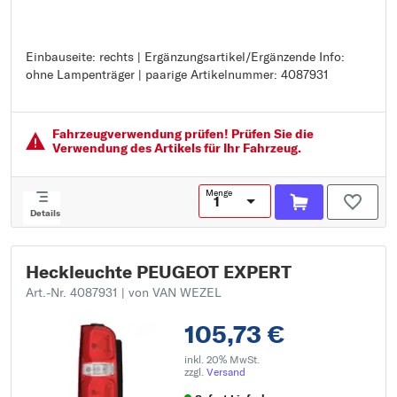
Einbauseite: rechts | Ergänzungsartikel/Ergänzende Info:
Einbauseite: rechts
ohne Lampenträger | paarige Artikelnummer: 4087931
Ergänzungsartikel/Ergänzende Info: ohne Lampenträger
paarige Artikelnummer: 4087931
Fahrzeugver­wendung prüfen! Prüfen Sie die
Verwendung des Artikels für Ihr Fahrzeug.
Menge
Details
Heckleuchte PEUGEOT EXPERT
Art.-Nr. 4087931
| von VAN WEZEL
105,73 €
inkl. 20% MwSt.
zzgl.
Versand