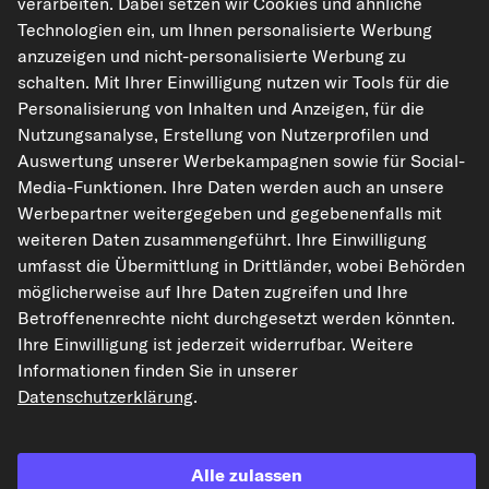
verarbeiten. Dabei setzen wir Cookies und ähnliche
Technologien ein, um Ihnen personalisierte Werbung
kfzteile24.de
carpardoo.nl
carpardoo.fr
anzuzeigen und nicht-personalisierte Werbung zu
carpardoo.dk
schalten. Mit Ihrer Einwilligung nutzen wir Tools für die
Personalisierung von Inhalten und Anzeigen, für die
Nutzungsanalyse, Erstellung von Nutzerprofilen und
Auswertung unserer Werbekampagnen sowie für Social-
Die hier dargestellten Daten, insbesondere die gesamte Datenbank, dürfen
Media-Funktionen. Ihre Daten werden auch an unsere
nicht vervielfältigt werden. Die Vervielfältigung und Verbreitung der Daten und
der Datenbank ohne vorherige Einwilligung von TecAlliance und/oder die
Werbepartner weitergegeben und gegebenenfalls mit
Einbeziehung Dritter in solche Aktivitäten ist streng verboten. Jegliche
weiteren Daten zusammengeführt. Ihre Einwilligung
unautorisierte Nutzung von Inhalten stellt eine Verletzung des Urheberrechts
dar und kann rechtliche Schritte nach sich ziehen.
umfasst die Übermittlung in Drittländer, wobei Behörden
möglicherweise auf Ihre Daten zugreifen und Ihre
Vertrag widerrufen
Betroffenenrechte nicht durchgesetzt werden könnten.
Ihre Einwilligung ist jederzeit widerrufbar. Weitere
Informationen finden Sie in unserer
© 2026 kfzteile24 GmbH - Alle Rechte vorbehalten.
Datenschutzerklärung
.
Alle zulassen