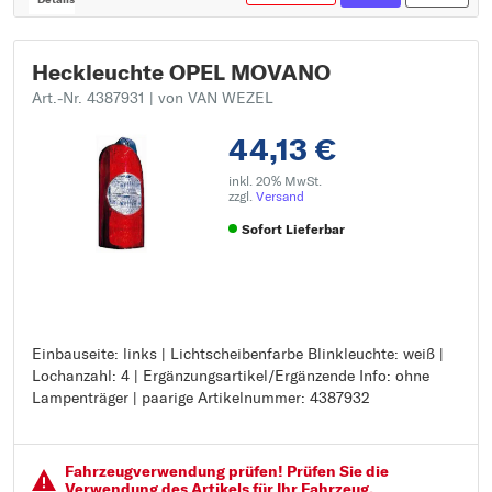
Heckleuchte OPEL MOVANO
Art.-Nr. 4387931
| von VAN WEZEL
44,13 €
inkl. 20% MwSt.
zzgl.
Versand
Sofort Lieferbar
Einbauseite: links | Lichtscheibenfarbe Blinkleuchte: weiß |
Einbauseite: links
Lochanzahl: 4 | Ergänzungsartikel/Ergänzende Info: ohne
Lichtscheibenfarbe Blinkleuchte: weiß
Lampenträger | paarige Artikelnummer: 4387932
Lochanzahl: 4
Ergänzungsartikel/Ergänzende Info: ohne Lampenträger
paarige Artikelnummer: 4387932
Fahrzeugver­wendung prüfen! Prüfen Sie die
Verwendung des Artikels für Ihr Fahrzeug.