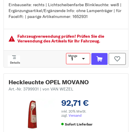
Einbauseite: rechts | Lichtscheibenfarbe Blinkleuchte: weiß |
Einbauseite: rechts
Ergänzungsartikel/Ergänzende Info: ohne Lampenträger | für
Lichtscheibenfarbe Blinkleuchte: weiß
Facelift: | paarige Artikelnummer: 1652931
Ergänzungsartikel/Ergänzende Info: ohne Lampenträger
für Facelift:
paarige Artikelnummer: 1652931
Fahrzeugver­wendung prüfen! Prüfen Sie die
Verwendung des Artikels für Ihr Fahrzeug.
Menge
Details
Heckleuchte OPEL MOVANO
Art.-Nr. 3799931
| von VAN WEZEL
92,71 €
inkl. 20% MwSt.
zzgl.
Versand
Sofort Lieferbar