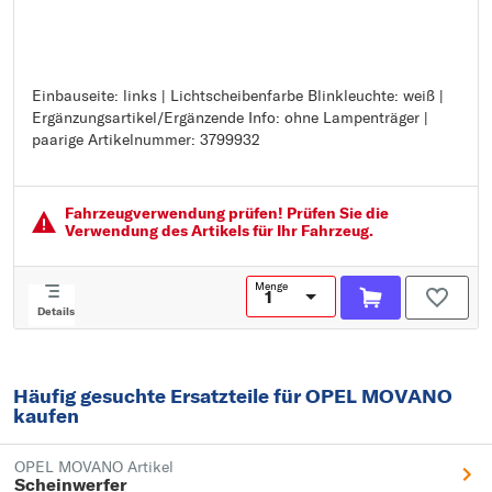
Einbauseite: links | Lichtscheibenfarbe Blinkleuchte: weiß |
Einbauseite: links
Ergänzungsartikel/Ergänzende Info: ohne Lampenträger |
Lichtscheibenfarbe Blinkleuchte: weiß
paarige Artikelnummer: 3799932
Ergänzungsartikel/Ergänzende Info: ohne Lampenträger
paarige Artikelnummer: 3799932
Fahrzeugver­wendung prüfen! Prüfen Sie die
Verwendung des Artikels für Ihr Fahrzeug.
Menge
Details
Häufig gesuchte Ersatzteile für OPEL MOVANO
kaufen
OPEL MOVANO Artikel
Scheinwerfer