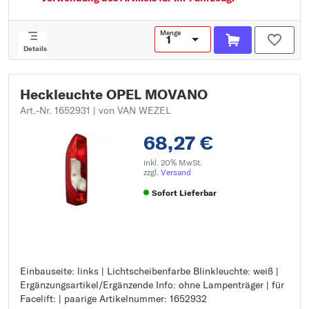
Menge
Details
Heckleuchte OPEL MOVANO
Art.-Nr. 1652931
| von VAN WEZEL
68,27 €
inkl. 20% MwSt.
zzgl.
Versand
Sofort Lieferbar
Einbauseite: links | Lichtscheibenfarbe Blinkleuchte: weiß |
Einbauseite: links
Ergänzungsartikel/Ergänzende Info: ohne Lampenträger | für
Lichtscheibenfarbe Blinkleuchte: weiß
Facelift: | paarige Artikelnummer: 1652932
Ergänzungsartikel/Ergänzende Info: ohne Lampenträger