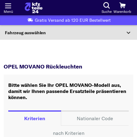
Menü
Suche
Warenkorb
Gratis Versand ab 120 EUR Bestellwert
Fahrzeug auswählen
Nationaler Code
MOVANO
Rückleuchten
Wo finde ich die?
OPEL MOVANO Rückleuchten
Fahrzeug auswählen
Bitte wählen Sie Ihr OPEL MOVANO-Modell aus,
Oder
damit wir Ihnen passende Ersatzteile präsentieren
können.
Oder Fahrzeugauswahl nach Kriterien:
Hersteller wählen
Kriterien
Nationaler Code
Modell wählen
nach Kriterien