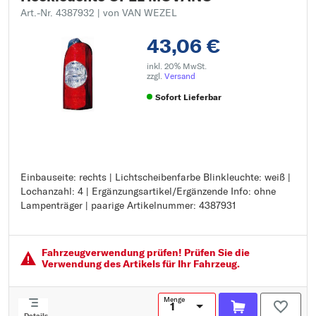
Art.-Nr. 4387932
| von VAN WEZEL
43,06 €
inkl. 20% MwSt.
zzgl.
Versand
Sofort Lieferbar
Einbauseite: rechts | Lichtscheibenfarbe Blinkleuchte: weiß |
Einbauseite: rechts
Lochanzahl: 4 | Ergänzungsartikel/Ergänzende Info: ohne
Lichtscheibenfarbe Blinkleuchte: weiß
Lampenträger | paarige Artikelnummer: 4387931
Lochanzahl: 4
Ergänzungsartikel/Ergänzende Info: ohne Lampenträger
paarige Artikelnummer: 4387931
Fahrzeugver­wendung prüfen! Prüfen Sie die
Verwendung des Artikels für Ihr Fahrzeug.
Menge
Details