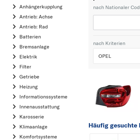
Anhängerkupplung
nach Nationaler Co
Antrieb: Achse
Antrieb: Rad
Batterien
nach Kriterien
Bremsanlage
OPEL
Elektrik
Filter
TOP 5 HERSTELLER
Getriebe
VW
Heizung
OPEL
Informationssysteme
MERCEDES-BEN
Innenausstattung
FORD
Karosserie
AUDI
Häufig gesuchte 
Klimaanlage
A
Komfortsysteme
ALFA ROMEO