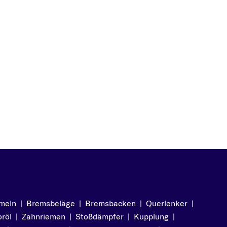
meln
|
Bremsbeläge
|
Bremsbacken
|
Querlenker
|
röl
|
Zahnriemen
|
Stoßdämpfer
|
Kupplung
|