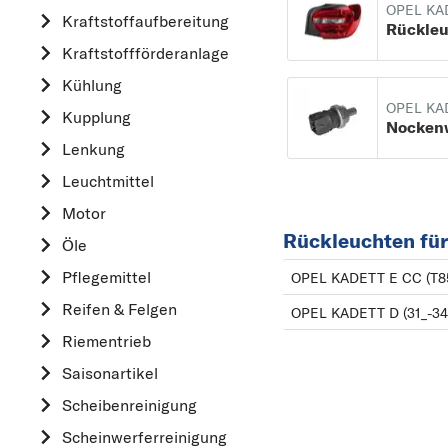
OPEL KA
Kraftstoff­aufbereitung
AUDI
Rückle
Kraftstoff­förderanlage
B
Kühlung
BMW
OPEL KA
Kupplung
C
CHEVROLET
Lenkung
CITROËN
Leuchtmittel
D
Motor
Rückleuchten fü
DACIA
Öle
DAIHATSU
Pflegemittel
OPEL KADETT E CC (T8
F
Reifen & Felgen
OPEL KADETT D (31_-34_
FIAT
Riementrieb
FORD
Saisonartikel
H
Scheibenreinigung
HONDA
Scheinwerferreinigung