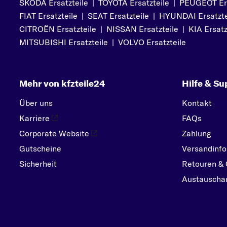
SKODA Ersatzteile
|
TOYOTA Ersatzteile
|
PEUGEOT Ers
PEUGEOT
FIAT Ersatzteile
|
SEAT Ersatzteile
|
HYUNDAI Ersatzte
PORSCHE
CITROËN Ersatzteile
|
NISSAN Ersatzteile
|
KIA Ersatz
R
MITSUBISHI Ersatzteile
|
VOLVO Ersatzteile
RENAULT
S
Mehr von kfzteile24
Hilfe & Su
SEAT
SKODA
Über uns
Kontakt
SMART
Karriere
FAQs
SUBARU
Corporate Website
Zahlung
Gutscheine
SUZUKI
Versandinfo
Sicherheit
Retouren & 
T
Austauschar
TOYOTA
V
VOLVO
VW