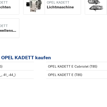
DETT
OPEL KADETT
KADETT E Cabriolet
AGILA
uchten
Lichtmaschine
(T85) ab 10/1986 bis
ASCONA
02/1993
ASTRA
DETT
KADETT E Caravan
ASTRA J
Nockenwellensensor
(T85) ab 09/1984 bis
C
08/1991
CALIBRA
KADETT E CC (T85)
COMBO
ab 09/1984 bis
r OPEL KADETT kaufen
CORSA
08/1991
I
5)
OPEL KADETT E Cabriolet (T85)
INSIGNIA
, 41_-44_)
OPEL KADETT E (T85)
K
KADETT
M
MERIVA