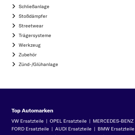
HYUNDAI
Schließanlage
K
Stoßdämpfer
KIA
Streetwear
L
Trägersysteme
LAND ROVER
Werkzeug
M
Zubehör
MAZDA
Zünd-/Glühanlage
MERCEDES-BEN
MINI
MITSUBISHI
N
NISSAN
Top Automarken
O
VW Ersatzteile
|
OPEL Ersatzteile
|
MERCEDES-BENZ Er
OPEL
FORD Ersatzteile
|
AUDI Ersatzteile
|
BMW Ersatzteile
P