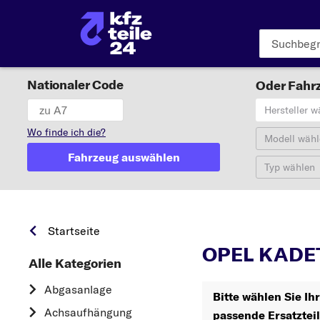
Nationaler Code
Oder Fahrz
Hersteller w
Wo finde ich die?
Modell wähl
Fahrzeug auswählen
Typ wählen
Startseite
OPEL KADET
Alle Kategorien
Abgasanlage
Bitte wählen Sie I
Achsaufhängung
passende Ersatztei