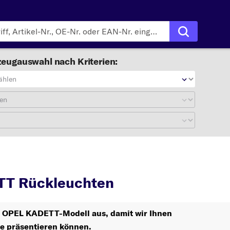
eugauswahl nach Kriterien:
ählen
en
KADETT
Rückleuchten
T Rückleuchten
hr OPEL KADETT-Modell aus, damit wir Ihnen
le präsentieren können.