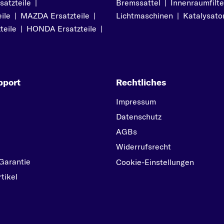
atzteile
|
Bremssattel
|
Innenraumfilte
ZAFIRA TOURER
ile
|
MAZDA Ersatzteile
|
Lichtmaschinen
|
Katalysato
teile
|
HONDA Ersatzteile
|
pport
Rechtliches
Impressum
Datenschutz
AGBs
Widerrufsrecht
Garantie
Cookie-Einstellungen
tikel