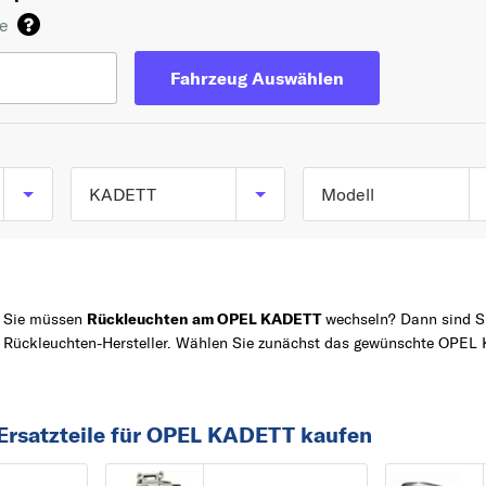
de
Fahrzeug Auswählen
KADETT
Modell
KADETT D (31_-34_,
TOP 5 SERIEN
ASTRA
41_-44_) ab 08/1979
bis 08/1984
CORSA
Sie müssen
Rückleuchten am OPEL KADETT
wechseln? Dann sind Sie
KADETT D Caravan
Rückleuchten-Hersteller. Wählen Sie zunächst das gewünschte OPEL 
Z
MERIVA
(35_, 36_, 45_, 46_) a
ZAFIRA
08/1979 bis 08/1984
VECTRA
Ersatzteile für OPEL KADETT kaufen
KADETT E (T85) ab
A
09/1984 bis 12/1993
ADAM