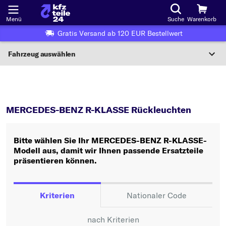
Menü
Suche
Warenkorb
Gratis Versand ab 120 EUR Bestellwert
Fahrzeug auswählen
Nationaler Code
R-KLASSE
Rückleuchten
Wo finde ich die?
MERCEDES-BENZ R-KLASSE Rückleuchten
Fahrzeug auswählen
Bitte wählen Sie Ihr MERCEDES-BENZ R-KLASSE-
Oder
Modell aus, damit wir Ihnen passende Ersatzteile
präsentieren können.
Oder Fahrzeugauswahl nach Kriterien:
Hersteller wählen
Kriterien
Nationaler Code
Modell wählen
nach Kriterien