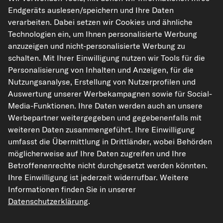
Endgeräts auslesen/speichern und Ihre Daten
verarbeiten. Dabei setzen wir Cookies und ähnliche
Technologien ein, um Ihnen personalisierte Werbung
anzuzeigen und nicht-personalisierte Werbung zu
kfzteile24.de
carpardoo.nl
carpardoo.fr
schalten. Mit Ihrer Einwilligung nutzen wir Tools für die
carpardoo.dk
Personalisierung von Inhalten und Anzeigen, für die
Nutzungsanalyse, Erstellung von Nutzerprofilen und
Auswertung unserer Werbekampagnen sowie für Social-
Media-Funktionen. Ihre Daten werden auch an unsere
Die hier dargestellten Daten, insbesondere die gesamte Datenbank, dürfen
Werbepartner weitergegeben und gegebenenfalls mit
nicht vervielfältigt werden. Die Vervielfältigung und Verbreitung der Daten und
der Datenbank ohne vorherige Einwilligung von TecAlliance und/oder die
weiteren Daten zusammengeführt. Ihre Einwilligung
Einbeziehung Dritter in solche Aktivitäten ist streng verboten. Jegliche
umfasst die Übermittlung in Drittländer, wobei Behörden
unautorisierte Nutzung von Inhalten stellt eine Verletzung des Urheberrechts
dar und kann rechtliche Schritte nach sich ziehen.
möglicherweise auf Ihre Daten zugreifen und Ihre
Betroffenenrechte nicht durchgesetzt werden könnten.
Vertrag widerrufen
Ihre Einwilligung ist jederzeit widerrufbar. Weitere
Informationen finden Sie in unserer
Datenschutzerklärung
.
© 2026 kfzteile24 GmbH - Alle Rechte vorbehalten.