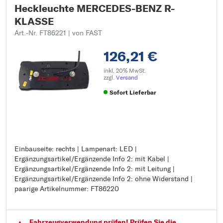
Heckleuchte MERCEDES-BENZ R-
KLASSE
Art.-Nr. FT86221
| von FAST
126,21 €
inkl. 20% MwSt.
zzgl.
Versand
Sofort Lieferbar
Einbauseite: rechts | Lampenart: LED |
Einbauseite: rechts
Ergänzungsartikel/Ergänzende Info 2: mit Kabel |
Lampenart: LED
Ergänzungsartikel/Ergänzende Info 2: mit Leitung |
Ergänzungsartikel/Ergänzende Info 2: mit Kabel
Ergänzungsartikel/Ergänzende Info 2: ohne Widerstand |
Ergänzungsartikel/Ergänzende Info 2: mit Leitung
paarige Artikelnummer: FT86220
Ergänzungsartikel/Ergänzende Info 2: ohne Widerstand
paarige Artikelnummer: FT86220
Fahrzeugver­wendung prüfen! Prüfen Sie die