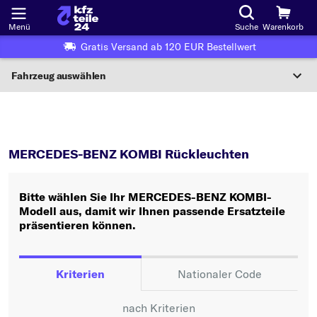
Menü
Suche
Warenkorb
Gratis Versand ab 120 EUR Bestellwert
Fahrzeug auswählen
Nationaler Code
KOMBI
Rückleuchten
Wo finde ich die?
MERCEDES-BENZ KOMBI Rückleuchten
Fahrzeug auswählen
Bitte wählen Sie Ihr MERCEDES-BENZ KOMBI-
Oder
Modell aus, damit wir Ihnen passende Ersatzteile
präsentieren können.
Oder Fahrzeugauswahl nach Kriterien:
Hersteller wählen
Kriterien
Nationaler Code
Modell wählen
nach Kriterien