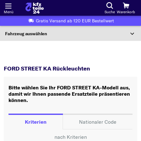
Menü
Suche
Warenkorb
Gratis Versand ab 120 EUR Bestellwert
Fahrzeug auswählen
Nationaler Code
STREET KA
Rückleuchten
Wo finde ich die?
FORD STREET KA Rückleuchten
Fahrzeug auswählen
Bitte wählen Sie Ihr FORD STREET KA-Modell aus,
Oder
damit wir Ihnen passende Ersatzteile präsentieren
können.
Oder Fahrzeugauswahl nach Kriterien:
Hersteller wählen
Kriterien
Nationaler Code
Modell wählen
nach Kriterien