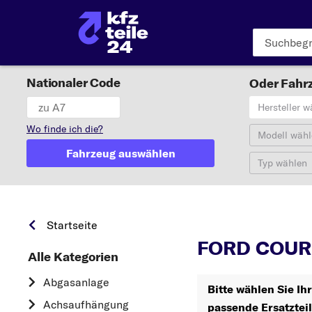
Nationaler Code
Oder Fahrz
Hersteller w
Wo finde ich die?
Modell wähl
Fahrzeug auswählen
Typ wählen
Startseite
FORD COURI
Alle Kategorien
Abgasanlage
Bitte wählen Sie I
Achsaufhängung
passende Ersatztei