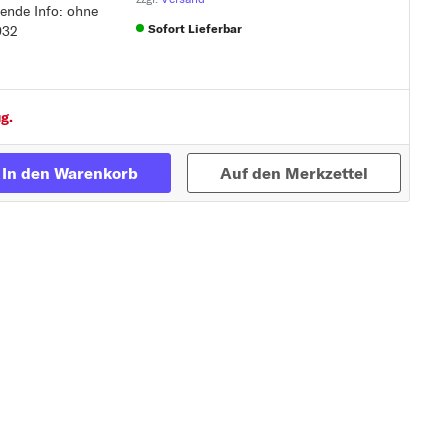
zende Info: ohne
Sofort Lieferbar
932
mpenträger
Zur Detailseite
g.
In den Warenkorb
Auf den Merkzettel