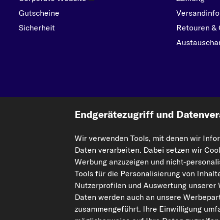
Gutscheine
Versandinfo
Sicherheit
Retouren & 
Austauschar
Endgerätezugriff und Datenver
Wir verwenden Tools, mit denen wir Info
Die hier dargestellten Daten, insbesondere die gesamte Datenbank, dürfen nic
Daten verarbeiten. Dabei setzen wir Coo
Einbeziehung Dritter in solche Aktivitäten ist streng verboten. Jegliche unaut
Werbung anzuzeigen und nicht-personalis
Tools für die Personalisierung von Inhal
Vertrag widerrufen
Nutzerprofilen und Auswertung unserer
Daten werden auch an unsere Werbepart
© 2026 kfzteile24 GmbH - Alle Rechte vorbehalten.
zusammengeführt. Ihre Einwilligung umfa