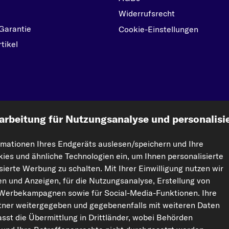
Widerrufsrecht
Garantie
Cookie-Einstellungen
tikel
kfzteile24.de
arbeitung für Nutzungsanalyse und personalisi
rmationen Ihres Endgeräts auslesen/speichern und Ihre
ht vervielfältigt werden. Die Vervielfältigung und Verbreitung der Daten und der Da
kies und ähnliche Technologien ein, um Ihnen personalisierte
orisierte Nutzung von Inhalten stellt eine Verletzung des Urheberrechts dar und kann r
ierte Werbung zu schalten. Mit Ihrer Einwilligung nutzen wir
ten und Anzeigen, für die Nutzungsanalyse, Erstellung von
 Werbekampagnen sowie für Social-Media-Funktionen. Ihre
ner weitergegeben und gegebenenfalls mit weiteren Daten
sst die Übermittlung in Drittländer, wobei Behörden