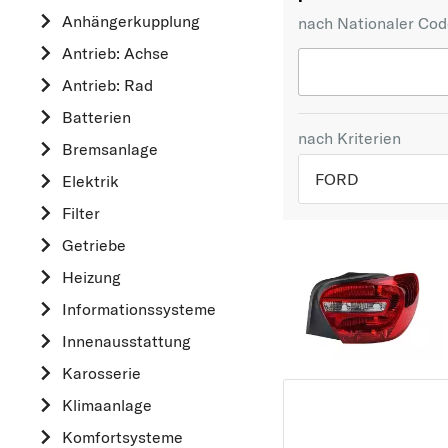
Anhängerkupplung
nach Nationaler Co
Antrieb: Achse
Antrieb: Rad
Batterien
nach Kriterien
Bremsanlage
FORD
Elektrik
Filter
TOP 5 HERSTELLER
Getriebe
VW
Heizung
OPEL
Informationssysteme
MERCEDES-BEN
Innenausstattung
FORD
Karosserie
AUDI
Klimaanlage
A
Komfortsysteme
ALFA ROMEO