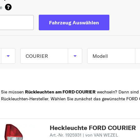
de
Fahrzeug Auswählen
COURIER
Modell
COURIER Kasten
TOP 5 SERIEN
FOCUS
(F3L, F5L) ab 07/199
bis 02/1996
FIESTA
Sie müssen
Rückleuchten am FORD COURIER
wechseln? Dann sind S
COURIER Kasten (J5
Rückleuchten-Hersteller. Wählen Sie zunächst das gewünschte FORD 
Z
MONDEO
J3_) ab 02/1996
KA+
KUGA
Heckleuchte FORD COURIER
B
Art.-Nr. 1925931
| von VAN WEZEL
B-MAX