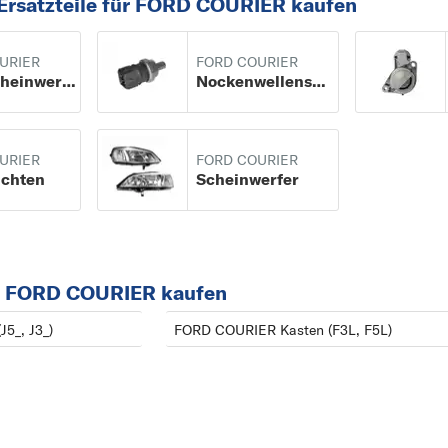
Ersatzteile für FORD COURIER kaufen
K
KA+
URIER
FORD COURIER
KUGA
Nebelscheinwerfer
Nockenwellensensor
M
MAVERICK
MONDEO
URIER
FORD COURIER
uchten
Scheinwerfer
O
Z
ORION
R
RANGER
r FORD COURIER kaufen
S
5_, J3_)
FORD COURIER Kasten (F3L, F5L)
S-MAX
SIERRA
STREET KA
T