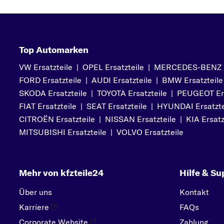
PEUGEOT
PORSCHE
R
Top Automarken
RENAULT
VW Ersatzteile
|
OPEL Ersatzteile
|
MERCEDES-BENZ Er
S
FORD Ersatzteile
|
AUDI Ersatzteile
|
BMW Ersatzteile
SEAT
SKODA Ersatzteile
|
TOYOTA Ersatzteile
|
PEUGEOT Ers
SKODA
FIAT Ersatzteile
|
SEAT Ersatzteile
|
HYUNDAI Ersatzte
SMART
CITROËN Ersatzteile
|
NISSAN Ersatzteile
|
KIA Ersatz
SUBARU
MITSUBISHI Ersatzteile
|
VOLVO Ersatzteile
SUZUKI
T
Mehr von kfzteile24
Hilfe & Su
TOYOTA
Über uns
Kontakt
V
Karriere
FAQs
VOLVO
Corporate Website
Zahlung
VW