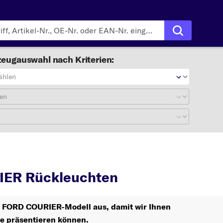
eugauswahl nach Kriterien:
ählen
en
COURIER
Rückleuchten
ER Rückleuchten
hr FORD COURIER-Modell aus, damit wir Ihnen
le präsentieren können.