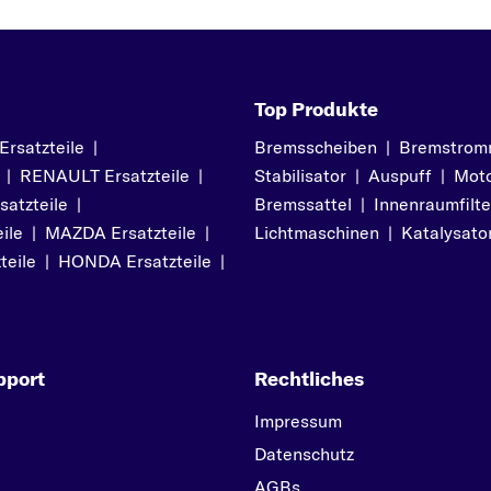
TOURNEO CONNECT
TOURNEO CONNECT
/ GRAND TOURNEO
Top Produkte
CONNECT
satzteile
|
Bremsscheiben
|
Bremstrom
TOURNEO COURIER
|
RENAULT Ersatzteile
|
Stabilisator
|
Auspuff
|
Moto
TOURNEO CUSTOM
atzteile
|
Bremssattel
|
Innenraumfilte
TRANSIT
ile
|
MAZDA Ersatzteile
|
Lichtmaschinen
|
Katalysato
TRANSIT CONNECT
teile
|
HONDA Ersatzteile
|
TRANSIT COURIER
TRANSIT CUSTOM
pport
Rechtliches
Impressum
Datenschutz
AGBs