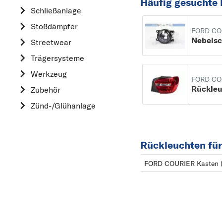
Häufig gesuchte 
HYUNDAI
Schließanlage
K
Stoßdämpfer
FORD CO
KIA
Streetwear
L
Trägersysteme
LAND ROVER
Werkzeug
M
FORD CO
Rückle
Zubehör
MAZDA
Zünd-/Glühanlage
MERCEDES-BEN
MINI
MITSUBISHI
Rückleuchten fü
N
FORD COURIER Kasten (J
NISSAN
O
OPEL
P