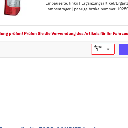
Einbauseite: links | Ergänzungsartikel/Ergän
Einbauseite: links
C
Lampenträger | paarige Artikelnummer: 1925
Ergänzungsartikel/Ergänzende Info: ohne La
paarige Artikelnummer: 1925932
C-MAX
COURIER
E
ng prüfen! Prüfen Sie die Verwendung des Artikels für Ihr Fahrzeu
ESCORT
Menge
ESCORT CLASSIC
F
FIESTA
FOCUS
FOCUS C-MAX
FUSION
G
GALAXY
GRAND C-MAX