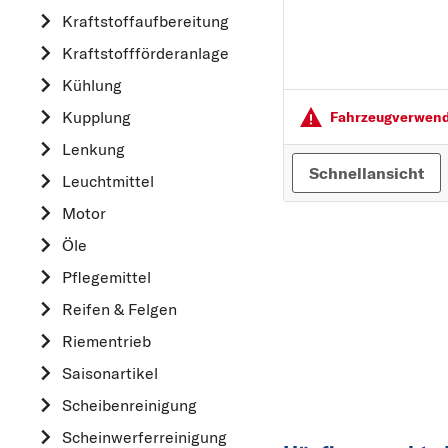
Kraftstoff­aufbereitung
AUDI
Kraftstoff­förderanlage
B
Kühlung
BMW
Kupplung
C
Fahrzeugver­wendu
CHEVROLET
Lenkung
Schnellansicht
CITROËN
Leuchtmittel
D
Motor
DACIA
Öle
DAIHATSU
Pflegemittel
F
Reifen & Felgen
FIAT
Riementrieb
FORD
Saisonartikel
H
Scheibenreinigung
HONDA
Scheinwerferreinigung