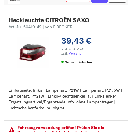
Details
Heckleuchte CITROËN SAXO
Art.-Nr. 60410142
| von F.BECKER
39,43 €
inkl. 20% MwSt.
zzgl.
Versand
Sofort Lieferbar
Einbauseite: links | Lampenart: P21W | Lampenart: P21/5W |
Einbauseite: links
Lampenart: PY21W | Links-/Rechtslenker: für Linkslenker |
Lampenart: P21W
Ergänzungsartikel/Ergänzende Info: ohne Lampenträger |
Lampenart: P21/5W
Lichtscheibenfarbe: rauchgrau
Lampenart: PY21W
Links-/Rechtslenker: für Linkslenker
Ergänzungsartikel/Ergänzende Info: ohne Lampenträger
Lichtscheibenfarbe: rauchgrau
Fahrzeugver­wendung prüfen! Prüfen Sie die