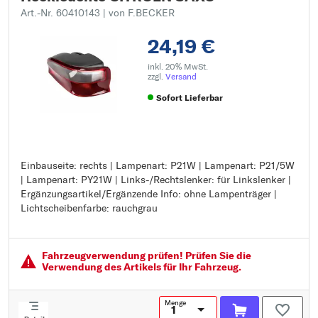
Art.-Nr. 60410143
| von F.BECKER
24,19 €
inkl. 20% MwSt.
zzgl.
Versand
Sofort Lieferbar
Einbauseite: rechts | Lampenart: P21W | Lampenart: P21/5W
Einbauseite: rechts
| Lampenart: PY21W | Links-/Rechtslenker: für Linkslenker |
Lampenart: P21W
Ergänzungsartikel/Ergänzende Info: ohne Lampenträger |
Lampenart: P21/5W
Lichtscheibenfarbe: rauchgrau
Lampenart: PY21W
Links-/Rechtslenker: für Linkslenker
Ergänzungsartikel/Ergänzende Info: ohne Lampenträger
Lichtscheibenfarbe: rauchgrau
Fahrzeugver­wendung prüfen! Prüfen Sie die
Verwendung des Artikels für Ihr Fahrzeug.
Menge