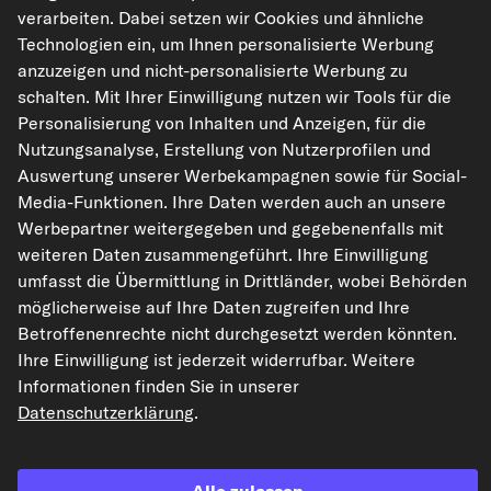
verarbeiten. Dabei setzen wir Cookies und ähnliche
Technologien ein, um Ihnen personalisierte Werbung
anzuzeigen und nicht-personalisierte Werbung zu
kfzteile24.de
carpardoo.nl
carpardoo.fr
schalten. Mit Ihrer Einwilligung nutzen wir Tools für die
carpardoo.dk
Personalisierung von Inhalten und Anzeigen, für die
Nutzungsanalyse, Erstellung von Nutzerprofilen und
Auswertung unserer Werbekampagnen sowie für Social-
Media-Funktionen. Ihre Daten werden auch an unsere
Die hier dargestellten Daten, insbesondere die gesamte Datenbank, dürfen
nicht vervielfältigt werden. Die Vervielfältigung und Verbreitung der Daten und
Werbepartner weitergegeben und gegebenenfalls mit
der Datenbank ohne vorherige Einwilligung von TecAlliance und/oder die
weiteren Daten zusammengeführt. Ihre Einwilligung
Einbeziehung Dritter in solche Aktivitäten ist streng verboten. Jegliche
unautorisierte Nutzung von Inhalten stellt eine Verletzung des Urheberrechts
umfasst die Übermittlung in Drittländer, wobei Behörden
dar und kann rechtliche Schritte nach sich ziehen.
möglicherweise auf Ihre Daten zugreifen und Ihre
Betroffenenrechte nicht durchgesetzt werden könnten.
Vertrag widerrufen
Ihre Einwilligung ist jederzeit widerrufbar. Weitere
Informationen finden Sie in unserer
Datenschutzerklärung
.
© 2026 kfzteile24 GmbH - Alle Rechte vorbehalten.