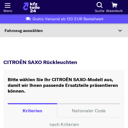
Menü
Suche
Warenkorb
Gratis Versand ab 120 EUR Bestellwert
Fahrzeug auswählen
Nationaler Code
SAXO
Rückleuchten
Wo finde ich die?
CITROËN SAXO Rückleuchten
Fahrzeug auswählen
Bitte wählen Sie Ihr CITROËN SAXO-Modell aus,
Oder
damit wir Ihnen passende Ersatzteile präsentieren
können.
Oder Fahrzeugauswahl nach Kriterien:
Hersteller wählen
Kriterien
Nationaler Code
Modell wählen
nach Kriterien