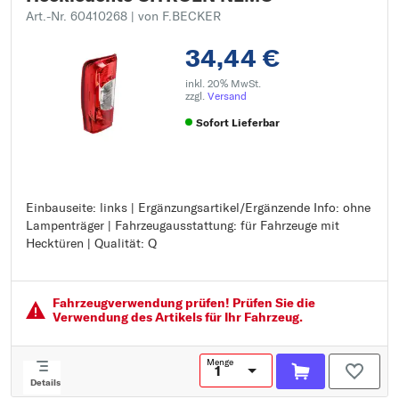
Art.-Nr. 60410268
| von F.BECKER
34,44 €
inkl. 20% MwSt.
zzgl.
Versand
Sofort Lieferbar
Einbauseite: links | Ergänzungsartikel/Ergänzende Info: ohne
Einbauseite: links
Lampenträger | Fahrzeugausstattung: für Fahrzeuge mit
Ergänzungsartikel/Ergänzende Info: ohne Lampenträger
Hecktüren | Qualität: Q
Fahrzeugausstattung: für Fahrzeuge mit Hecktüren
Qualität: Q
Fahrzeugver­wendung prüfen! Prüfen Sie die
Verwendung des Artikels für Ihr Fahrzeug.
Menge
Details