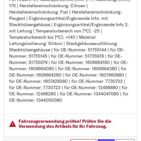
175 | Herstellereinschränkung: Citroen |
Kabelquerschnitt [mm²]: 1
Herstellereinschränkung: Fiat | Herstellereinschränkung:
Kabellänge [mm]: 175
Peugeot | Ergänzungsartikel/Ergänzende Info: mit
Herstellereinschränkung: Citroen
Steckhülsengehäuse | Ergänzungsartikel/Ergänzende Info 2:
Herstellereinschränkung: Fiat
mit Leitung | Temperaturbereich von [°C]: -25 |
Herstellereinschränkung: Peugeot
Temperaturbereich bis [°C]: +140 | Material
Ergänzungsartikel/Ergänzende Info: mit Steckhülsengehäuse
Leitungsisolierung: Silikon | Steckgehäuseausführung:
Ergänzungsartikel/Ergänzende Info 2: mit Leitung
Steckhülsengehäuse | für OE-Nummer: 51755144 | für OE-
Temperaturbereich von [°C]: -25
Nummer: 51755145 | für OE-Nummer: 51735978 | für OE-
Temperaturbereich bis [°C]: +140
Nummer: 51735979 | für OE-Nummer: 1606664180 | für OE-
Material Leitungsisolierung: Silikon
Nummer: 1606664080 | für OE-Nummer: 1606664380 | für
Steckgehäuseausführung: Steckhülsengehäuse
OE-Nummer: 1606664280 | für OE-Nummer: 1607460880 |
für OE-Nummer: 51755144
für OE-Nummer: 1607428280 | für OE-Nummer: 7730722 |
für OE-Nummer: 51755145
für OE-Nummer: 7730723 | für OE-Nummer: 12498880 | für
für OE-Nummer: 51735978
OE-Nummer: 12496280 | für OE-Nummer: 1344047080 | für
für OE-Nummer: 51735979
OE-Nummer: 1344050080
für OE-Nummer: 1606664180
für OE-Nummer: 1606664080
für OE-Nummer: 1606664380
für OE-Nummer: 1606664280
Fahrzeugver­wendung prüfen! Prüfen Sie die
für OE-Nummer: 1607460880
Verwendung des Artikels für Ihr Fahrzeug.
für OE-Nummer: 1607428280
für OE-Nummer: 7730722