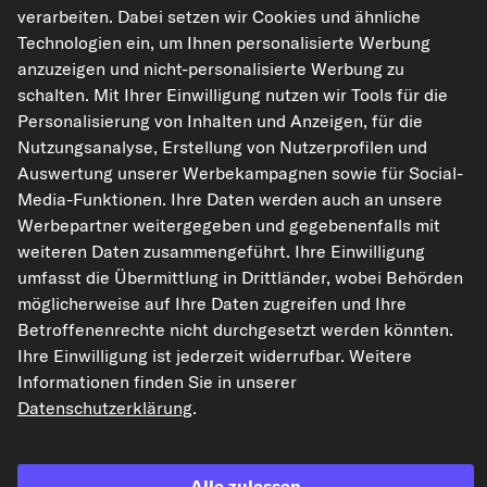
verarbeiten. Dabei setzen wir Cookies und ähnliche
Technologien ein, um Ihnen personalisierte Werbung
kfzteile24.de
carpardoo.nl
carpardoo.fr
anzuzeigen und nicht-personalisierte Werbung zu
carpardoo.dk
schalten. Mit Ihrer Einwilligung nutzen wir Tools für die
Personalisierung von Inhalten und Anzeigen, für die
Nutzungsanalyse, Erstellung von Nutzerprofilen und
Auswertung unserer Werbekampagnen sowie für Social-
Die hier dargestellten Daten, insbesondere die gesamte Datenbank, dürfen
Media-Funktionen. Ihre Daten werden auch an unsere
nicht vervielfältigt werden. Die Vervielfältigung und Verbreitung der Daten und
Werbepartner weitergegeben und gegebenenfalls mit
der Datenbank ohne vorherige Einwilligung von TecAlliance und/oder die
Einbeziehung Dritter in solche Aktivitäten ist streng verboten. Jegliche
weiteren Daten zusammengeführt. Ihre Einwilligung
unautorisierte Nutzung von Inhalten stellt eine Verletzung des Urheberrechts
umfasst die Übermittlung in Drittländer, wobei Behörden
dar und kann rechtliche Schritte nach sich ziehen.
möglicherweise auf Ihre Daten zugreifen und Ihre
Vertrag widerrufen
Betroffenenrechte nicht durchgesetzt werden könnten.
Ihre Einwilligung ist jederzeit widerrufbar. Weitere
Informationen finden Sie in unserer
© 2026 kfzteile24 GmbH - Alle Rechte vorbehalten.
Datenschutzerklärung
.
Alle zulassen