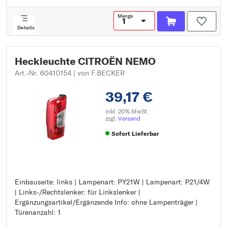
Menge
Details
Heckleuchte CITROËN NEMO
Art.-Nr. 60410154
| von F.BECKER
39,17 €
inkl. 20% MwSt.
zzgl.
Versand
Sofort Lieferbar
Einbauseite: links | Lampenart: PY21W | Lampenart: P21/4W
Einbauseite: links
| Links-/Rechtslenker: für Linkslenker |
Lampenart: PY21W
Ergänzungsartikel/Ergänzende Info: ohne Lampenträger |
Lampenart: P21/4W
Türenanzahl: 1
Links-/Rechtslenker: für Linkslenker
Ergänzungsartikel/Ergänzende Info: ohne Lampenträger