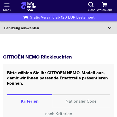
Menü
Suche
Warenkorb
Gratis Versand ab 120 EUR Bestellwert
Fahrzeug auswählen
Nationaler Code
NEMO
Rückleuchten
Wo finde ich die?
CITROËN NEMO Rückleuchten
Fahrzeug auswählen
Bitte wählen Sie Ihr CITROËN NEMO-Modell aus,
Oder
damit wir Ihnen passende Ersatzteile präsentieren
können.
Oder Fahrzeugauswahl nach Kriterien:
Hersteller wählen
Kriterien
Nationaler Code
Modell wählen
nach Kriterien