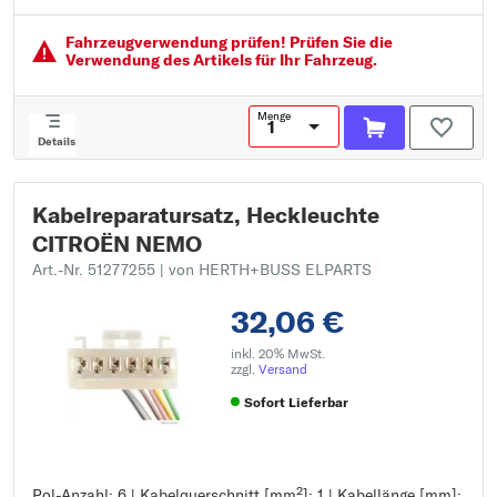
Türenanzahl: 1
Fahrzeugver­wendung prüfen! Prüfen Sie die
Verwendung des Artikels für Ihr Fahrzeug.
Menge
Details
Kabelreparatursatz, Heckleuchte
CITROËN NEMO
Art.-Nr. 51277255
| von HERTH+BUSS ELPARTS
32,06 €
inkl. 20% MwSt.
zzgl.
Versand
Sofort Lieferbar
Pol-Anzahl: 6 | Kabelquerschnitt [mm²]: 1 | Kabellänge [mm]:
Pol-Anzahl: 6