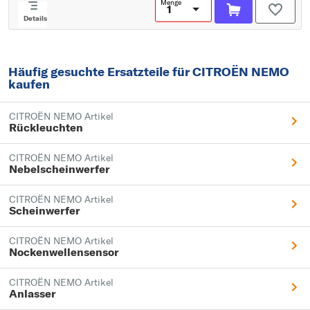
Menge
für OE-Nummer: 7730723
Details
für OE-Nummer: 12498880
für OE-Nummer: 12496280
für OE-Nummer: 1344047080
für OE-Nummer: 1344050080
Häufig gesuchte Ersatzteile für CITROËN NEMO
kaufen
CITROËN NEMO Artikel
Rückleuchten
CITROËN NEMO Artikel
Nebelscheinwerfer
CITROËN NEMO Artikel
Scheinwerfer
CITROËN NEMO Artikel
Nockenwellensensor
CITROËN NEMO Artikel
Anlasser