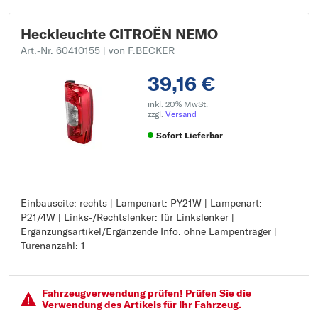
Heckleuchte CITROËN NEMO
Art.-Nr. 60410155
| von F.BECKER
39,16 €
inkl. 20% MwSt.
zzgl.
Versand
Sofort Lieferbar
Einbauseite: rechts | Lampenart: PY21W | Lampenart:
Einbauseite: rechts
P21/4W | Links-/Rechtslenker: für Linkslenker |
Lampenart: PY21W
Ergänzungsartikel/Ergänzende Info: ohne Lampenträger |
Lampenart: P21/4W
Türenanzahl: 1
Links-/Rechtslenker: für Linkslenker
Ergänzungsartikel/Ergänzende Info: ohne Lampenträger
Türenanzahl: 1
Fahrzeugver­wendung prüfen! Prüfen Sie die
Verwendung des Artikels für Ihr Fahrzeug.