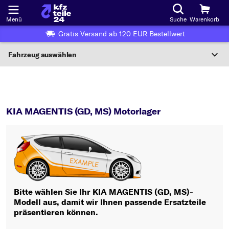
Menü
Suche
Warenkorb
Gratis Versand ab 120 EUR Bestellwert
Fahrzeug auswählen
Nationaler Code
MAGENTIS (GD, MS)
Motorlager
Wo finde ich die?
KIA MAGENTIS (GD, MS) Motorlager
Fahrzeug auswählen
Oder
Oder Fahrzeugauswahl nach Kriterien:
Hersteller wählen
Bitte wählen Sie Ihr KIA MAGENTIS (GD, MS)-
Modell aus, damit wir Ihnen passende Ersatzteile
Modell wählen
präsentieren können.