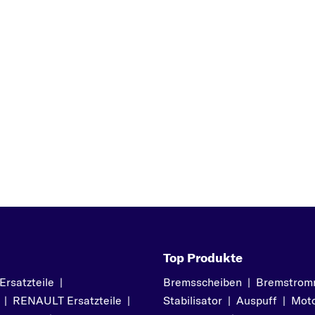
R
RIO
S
SEPHIA
SHUMA
SORENTO
SOUL
Z
SPORTAGE
Top Produkte
satzteile
|
Bremsscheiben
|
Bremstrom
|
RENAULT Ersatzteile
|
Stabilisator
|
Auspuff
|
Moto