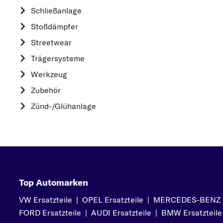
HYUNDAI
Schließanlage
K
Stoßdämpfer
KIA
Streetwear
L
Trägersysteme
LAND ROVER
Werkzeug
M
Zubehör
MAZDA
Zünd-/Glühanlage
MERCEDES-BEN
MINI
MITSUBISHI
N
NISSAN
Top Automarken
O
VW Ersatzteile
|
OPEL Ersatzteile
|
MERCEDES-BENZ Er
OPEL
FORD Ersatzteile
|
AUDI Ersatzteile
|
BMW Ersatzteile
P