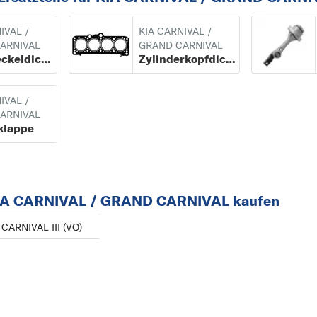
CARNIVAL
IVAL /
KIA CARNIVAL /
CARNIVAL / GRAND
ARNIVAL
GRAND CARNIVAL
Ventildeckeldichtung
Zylinderkopfdichtung
CARNIVAL
CEE D
IVAL /
CERATO
ARNIVAL
M
klappe
MAGENTIS
O
OPTIMA
KIA CARNIVAL / GRAND CARNIVAL kaufen
P
CARNIVAL III (VQ)
PICANTO
PRIDE
PRO CEE D
PRO CEE´D