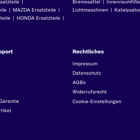
atzteile
|
Bremssattel
|
Innenraumfilte
ile
|
MAZDA Ersatzteile
|
Lichtmaschinen
|
Katalysato
teile
|
HONDA Ersatzteile
|
pport
Rechtliches
Impressum
Datenschutz
AGBs
Widerrufsrecht
Garantie
Cookie-Einstellungen
tikel