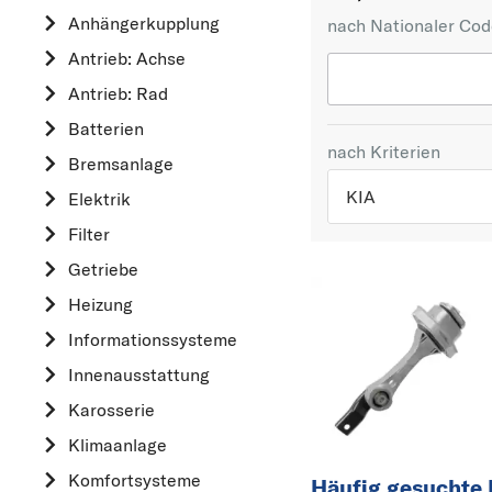
Anhängerkupplung
nach Nationaler Co
Antrieb: Achse
Antrieb: Rad
Batterien
nach Kriterien
Bremsanlage
KIA
Elektrik
Filter
TOP 5 HERSTELLER
Getriebe
VW
Heizung
OPEL
Informationssysteme
MERCEDES-BEN
Innenausstattung
FORD
Karosserie
AUDI
Klimaanlage
A
Komfortsysteme
Häufig gesuchte
ALFA ROMEO