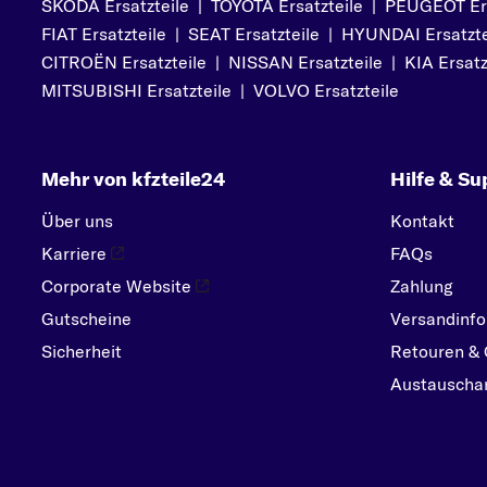
SKODA Ersatzteile
|
TOYOTA Ersatzteile
|
PEUGEOT Ers
PEUGEOT
FIAT Ersatzteile
|
SEAT Ersatzteile
|
HYUNDAI Ersatzte
PORSCHE
CITROËN Ersatzteile
|
NISSAN Ersatzteile
|
KIA Ersatz
R
MITSUBISHI Ersatzteile
|
VOLVO Ersatzteile
RENAULT
S
Mehr von kfzteile24
Hilfe & Su
SEAT
SKODA
Über uns
Kontakt
SMART
Karriere
FAQs
SUBARU
Corporate Website
Zahlung
Gutscheine
SUZUKI
Versandinfo
Sicherheit
Retouren & 
T
Austauschar
TOYOTA
V
VOLVO
VW