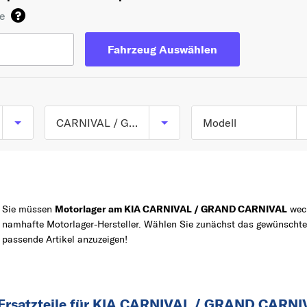
de
Fahrzeug Auswählen
CARNIVAL / GRAND CARNIVAL
Modell
CARNIVAL / GRAND
TOP 5 SERIEN
PICANTO
CARNIVAL III (VQ) a
09/2005
SPORTAGE
Sie müssen
Motorlager am KIA CARNIVAL / GRAND CARNIVAL
wech
Z
CEE D
namhafte Motorlager-Hersteller. Wählen Sie zunächst das gewünsc
RIO
passende Artikel anzuzeigen!
SORENTO
C
 Ersatzteile für KIA CARNIVAL / GRAND CARNI
CARENS