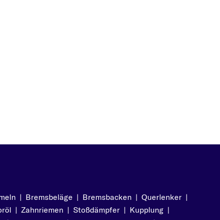
meln
|
Bremsbeläge
|
Bremsbacken
|
Querlenker
|
röl
|
Zahnriemen
|
Stoßdämpfer
|
Kupplung
|