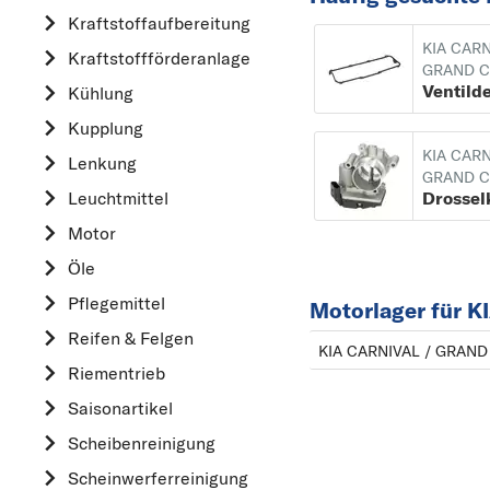
Kraftstoff­aufbereitung
AUDI
KIA CARN
Kraftstoff­förderanlage
B
GRAND C
Kühlung
BMW
Kupplung
C
KIA CARN
CHEVROLET
Lenkung
GRAND C
CITROËN
Drossel
Leuchtmittel
D
Motor
DACIA
Öle
DAIHATSU
Pflegemittel
Motorlager für 
F
Reifen & Felgen
KIA CARNIVAL / GRAND 
FIAT
Riementrieb
FORD
Saisonartikel
H
Scheibenreinigung
HONDA
Scheinwerferreinigung