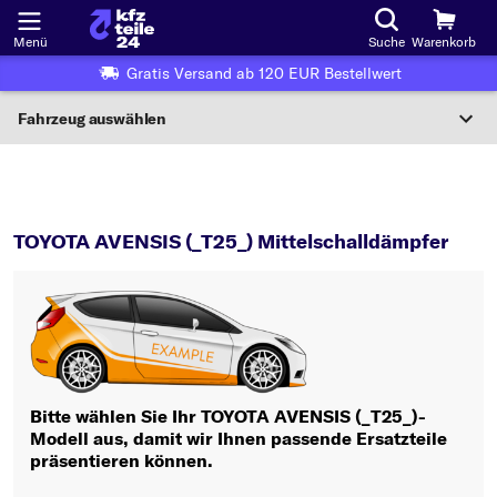
Menü
Suche
Warenkorb
Gratis Versand ab 120 EUR Bestellwert
Fahrzeug auswählen
Nationaler Code
AVENSIS (_T25_)
Mittelschalldämpfer
Wo finde ich die?
TOYOTA AVENSIS (_T25_) Mittelschalldämpfer
Fahrzeug auswählen
Oder
Oder Fahrzeugauswahl nach Kriterien:
Hersteller wählen
Bitte wählen Sie Ihr TOYOTA AVENSIS (_T25_)-
Modell aus, damit wir Ihnen passende Ersatzteile
Modell wählen
präsentieren können.