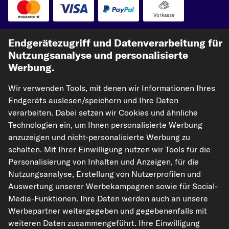
Vorkasse
Unsere Versandpartner
Endgerätezugriff und Datenverarbeitung für
Nutzungsanalyse und personalisierte
Werbung.
Wir verwenden Tools, mit denen wir Informationen Ihres
Endgeräts auslesen/speichern und Ihre Daten
verarbeiten. Dabei setzen wir Cookies und ähnliche
Technologien ein, um Ihnen personalisierte Werbung
anzuzeigen und nicht-personalisierte Werbung zu
kfzteile24.de
carpardoo.nl
carpardoo.fr
schalten. Mit Ihrer Einwilligung nutzen wir Tools für die
carpardoo.dk
Personalisierung von Inhalten und Anzeigen, für die
Nutzungsanalyse, Erstellung von Nutzerprofilen und
Auswertung unserer Werbekampagnen sowie für Social-
Media-Funktionen. Ihre Daten werden auch an unsere
Die hier dargestellten Daten, insbesondere die gesamte Datenbank, dürfen
Werbepartner weitergegeben und gegebenenfalls mit
nicht vervielfältigt werden. Die Vervielfältigung und Verbreitung der Daten und
der Datenbank ohne vorherige Einwilligung von TecAlliance und/oder die
weiteren Daten zusammengeführt. Ihre Einwilligung
Einbeziehung Dritter in solche Aktivitäten ist streng verboten. Jegliche